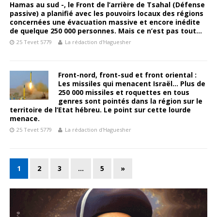
Hamas au sud -, le Front de l’arrière de Tsahal (Défense
passive) a planifié avec les pouvoirs locaux des régions
concernées une évacuation massive et encore inédite
de quelque 250 000 personnes. Mais ce n’est pas tout…
25 Tevet 5779
La rédaction d'Haguesher
Front-nord, front-sud et front oriental :
Les missiles qui menacent Israël… Plus de
250 000 missiles et roquettes en tous
genres sont pointés dans la région sur le
territoire de l’Etat hébreu. Le point sur cette lourde
menace.
25 Tevet 5779
La rédaction d'Haguesher
1
2
3
…
5
»