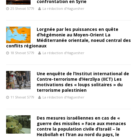
confrontation en Syrie
25 Shevat 5779
La rédaction d'Haguesher
Lorgnée par les puissances en quête
d’hégémonie au Moyen-Orient La
Méditerranée orientale, noeud central des
conflits régionaux
18 Shevat 5779
La rédaction d'Haguesher
Une enquête de l’Institut international de
Contre-terrorisme d’Herzliya (IICT) Les
motivations des « loups solitaires » du
terrorisme palestinien
11 Shevat 5779
La rédaction d'Haguesher
Des mesures israéliennes en cas de «
guerre des missiles » Face aux menaces
contre la population civile d’Israël – le
Hezbollah et l’Iran au nord du pays, le