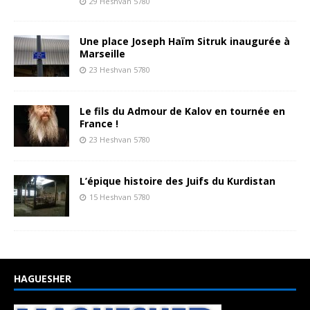
29 Heshvan 5780
Une place Joseph Haïm Sitruk inaugurée à
Marseille
23 Heshvan 5780
Le fils du Admour de Kalov en tournée en
France !
23 Heshvan 5780
L’épique histoire des Juifs du Kurdistan
15 Heshvan 5780
HAGUESHER