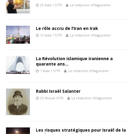
23 Adar I 5779
La rédaction d'Haguesher
Le rôle accru de l’Iran en Irak
12 Adar I 5779
La rédaction d'Haguesher
La Révolution islamique iranienne a
quarante ans…
7 Adar I 5779
La rédaction d'Haguesher
Rabbi Israël Salanter
25 Shevat 5779
La rédaction d'Haguesher
Les risques stratégiques pour Israël de la