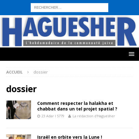
sohbet hattı numarası
seks hattı numara
istanbul escort bayanlar
sohbet hattı numaralar
seks hattı numaralar"
ucuz sohbet hattı
numaraları
sohbet hattı
sex hattı
telefonda seks numara
sıcak sex
numaraları
sohbet hattı
canlı sohbet hatları
sohbet numaraları
ucuz
sex sohbet hattı numaraları
yeni casino siteleri
ACCUEIL
dossier
dossier
Comment respecter la halakha et
chabbat dans un tel projet spatial ?
23 Adar I 5779
La rédaction d'Haguesher
Israël en orbite vers la Lune !