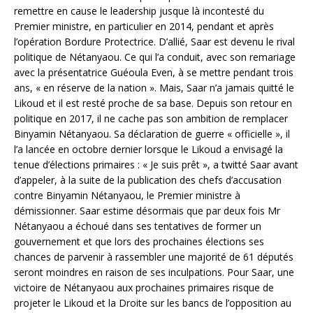
remettre en cause le leadership jusque là incontesté du
Premier ministre, en particulier en 2014, pendant et après
l’opération Bordure Protectrice. D’allié, Saar est devenu le rival
politique de Nétanyaou. Ce qui l’a conduit, avec son remariage
avec la présentatrice Guéoula Even, à se mettre pendant trois
ans, « en réserve de la nation ». Mais, Saar n’a jamais quitté le
Likoud et il est resté proche de sa base. Depuis son retour en
politique en 2017, il ne cache pas son ambition de remplacer
Binyamin Nétanyaou. Sa déclaration de guerre « officielle », il
l’a lancée en octobre dernier lorsque le Likoud a envisagé la
tenue d’élections primaires : « Je suis prêt », a twitté Saar avant
d’appeler, à la suite de la publication des chefs d’accusation
contre Binyamin Nétanyaou, le Premier ministre à
démissionner. Saar estime désormais que par deux fois Mr
Nétanyaou a échoué dans ses tentatives de former un
gouvernement et que lors des prochaines élections ses
chances de parvenir à rassembler une majorité de 61 députés
seront moindres en raison de ses inculpations. Pour Saar, une
victoire de Nétanyaou aux prochaines primaires risque de
projeter le Likoud et la Droite sur les bancs de l’opposition au