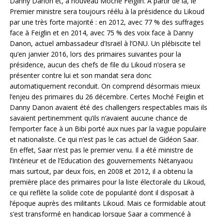
Danny Danon et, à nouveau Moché Feiglin. A partir de là, le
Premier ministre sera toujours réélu à la présidence du Likoud
par une très forte majorité : en 2012, avec 77 % des suffrages
face à Feiglin et en 2014, avec 75 % des voix face à Danny
Danon, actuel ambassadeur d’Israël à l’ONU. Un plébiscite tel
qu’en janvier 2016, lors des primaires suivantes pour la
présidence, aucun des chefs de file du Likoud n’osera se
présenter contre lui et son mandat sera donc
automatiquement reconduit. On comprend désormais mieux
l’enjeu des primaires du 26 décembre. Certes Moché Feiglin et
Danny Danon avaient été des challengers respectables mais ils
savaient pertinemment qu’ils n’avaient aucune chance de
l’emporter face à un Bibi porté aux nues par la vague populaire
et nationaliste. Ce qui n’est pas le cas actuel de Gidéon Saar.
En effet, Saar n’est pas le premier venu. Il a été ministre de
l’Intérieur et de l’Education des gouvernements Nétanyaou
mais surtout, par deux fois, en 2008 et 2012, il a obtenu la
première place des primaires pour la liste électorale du Likoud,
ce qui reflète la solide cote de popularité dont il disposait à
l’époque auprès des militants Likoud. Mais ce formidable atout
s’est transformé en handicap lorsque Saar a commencé à