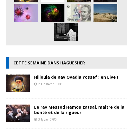
CETTE SEMAINE DANS HAGUESHER
Hilloula de Rav Ovadia Yossef : en Live !
2 Heshvan 5781
Le rav Messod Hamou zatsal, maître de la
bonté et de la rigueur
3 Iyyar 5780