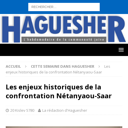
sohbet hattı numarası
seks hattı numara
istanbul escort bayanlar
sohbet hattı numaralar
seks hattı numaralar"
ucuz sohbet hattı
numaraları
sohbet hattı
sex hattı
telefonda seks numara
sıcak sex
numaraları
sohbet hattı
canlı sohbet hatları
sohbet numaraları
ucuz
sex sohbet hattı numaraları
yeni casino siteleri
ACCUEIL
CETTE SEMAINE DANS HAGUESHER
Les
enjeux historiques de la confrontation Nétanyaou-Saar
Les enjeux historiques de la
confrontation Nétanyaou-Saar
20 Kislev 5780
La rédaction d'Haguesher