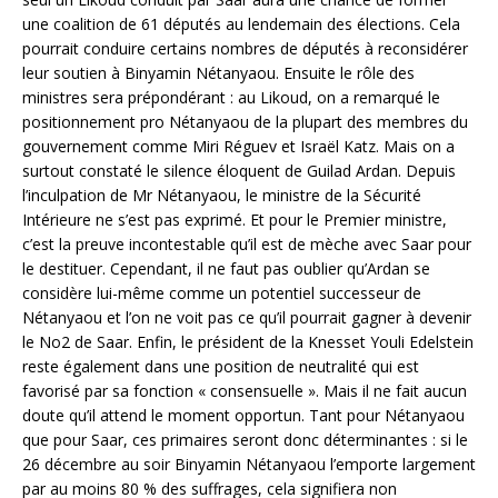
une coalition de 61 députés au lendemain des élections. Cela
pourrait conduire certains nombres de députés à reconsidérer
leur soutien à Binyamin Nétanyaou. Ensuite le rôle des
ministres sera prépondérant : au Likoud, on a remarqué le
positionnement pro Nétanyaou de la plupart des membres du
gouvernement comme Miri Réguev et Israël Katz. Mais on a
surtout constaté le silence éloquent de Guilad Ardan. Depuis
l’inculpation de Mr Nétanyaou, le ministre de la Sécurité
Intérieure ne s’est pas exprimé. Et pour le Premier ministre,
c’est la preuve incontestable qu’il est de mèche avec Saar pour
le destituer. Cependant, il ne faut pas oublier qu’Ardan se
considère lui-même comme un potentiel successeur de
Nétanyaou et l’on ne voit pas ce qu’il pourrait gagner à devenir
le No2 de Saar. Enfin, le président de la Knesset Youli Edelstein
reste également dans une position de neutralité qui est
favorisé par sa fonction « consensuelle ». Mais il ne fait aucun
doute qu’il attend le moment opportun. Tant pour Nétanyaou
que pour Saar, ces primaires seront donc déterminantes : si le
26 décembre au soir Binyamin Nétanyaou l’emporte largement
par au moins 80 % des suffrages, cela signifiera non