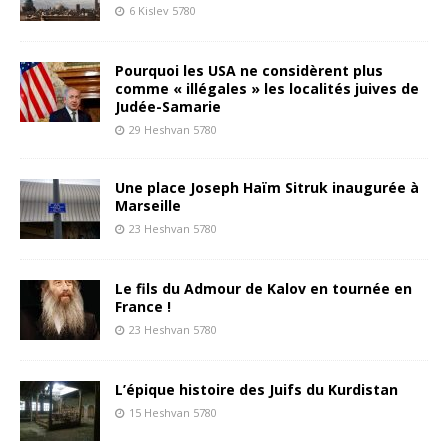
6 Kislev 5780
Pourquoi les USA ne considèrent plus
comme « illégales » les localités juives de
Judée-Samarie
29 Heshvan 5780
Une place Joseph Haïm Sitruk inaugurée à
Marseille
23 Heshvan 5780
Le fils du Admour de Kalov en tournée en
France !
23 Heshvan 5780
L’épique histoire des Juifs du Kurdistan
15 Heshvan 5780