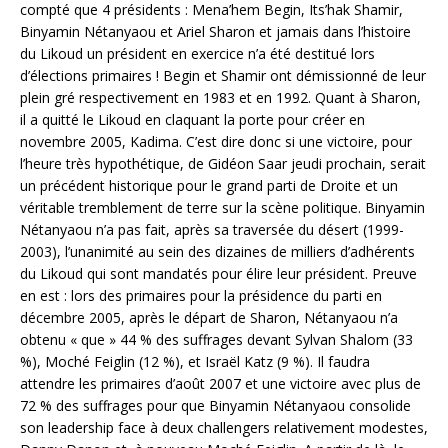
compté que 4 présidents : Mena’hem Begin, Its’hak Shamir,
Binyamin Nétanyaou et Ariel Sharon et jamais dans l’histoire
du Likoud un président en exercice n’a été destitué lors
d’élections primaires ! Begin et Shamir ont démissionné de leur
plein gré respectivement en 1983 et en 1992. Quant à Sharon,
il a quitté le Likoud en claquant la porte pour créer en
novembre 2005, Kadima. C’est dire donc si une victoire, pour
l’heure très hypothétique, de Gidéon Saar jeudi prochain, serait
un précédent historique pour le grand parti de Droite et un
véritable tremblement de terre sur la scène politique. Binyamin
Nétanyaou n’a pas fait, après sa traversée du désert (1999-
2003), l’unanimité au sein des dizaines de milliers d’adhérents
du Likoud qui sont mandatés pour élire leur président. Preuve
en est : lors des primaires pour la présidence du parti en
décembre 2005, après le départ de Sharon, Nétanyaou n’a
obtenu « que » 44 % des suffrages devant Sylvan Shalom (33
%), Moché Feiglin (12 %), et Israël Katz (9 %). Il faudra
attendre les primaires d’août 2007 et une victoire avec plus de
72 % des suffrages pour que Binyamin Nétanyaou consolide
son leadership face à deux challengers relativement modestes,