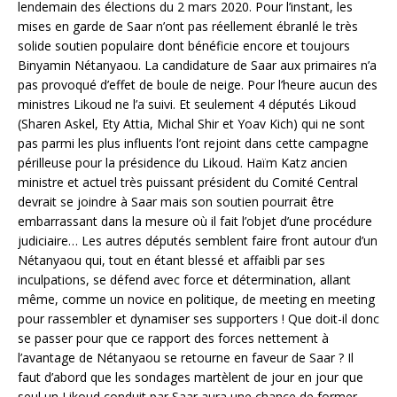
lendemain des élections du 2 mars 2020. Pour l’instant, les
mises en garde de Saar n’ont pas réellement ébranlé le très
solide soutien populaire dont bénéficie encore et toujours
Binyamin Nétanyaou. La candidature de Saar aux primaires n’a
pas provoqué d’effet de boule de neige. Pour l’heure aucun des
ministres Likoud ne l’a suivi. Et seulement 4 députés Likoud
(Sharen Askel, Ety Attia, Michal Shir et Yoav Kich) qui ne sont
pas parmi les plus influents l’ont rejoint dans cette campagne
périlleuse pour la présidence du Likoud. Haïm Katz ancien
ministre et actuel très puissant président du Comité Central
devrait se joindre à Saar mais son soutien pourrait être
embarrassant dans la mesure où il fait l’objet d’une procédure
judiciaire… Les autres députés semblent faire front autour d’un
Nétanyaou qui, tout en étant blessé et affaibli par ses
inculpations, se défend avec force et détermination, allant
même, comme un novice en politique, de meeting en meeting
pour rassembler et dynamiser ses supporters ! Que doit-il donc
se passer pour que ce rapport des forces nettement à
l’avantage de Nétanyaou se retourne en faveur de Saar ? Il
faut d’abord que les sondages martèlent de jour en jour que
seul un Likoud conduit par Saar aura une chance de former