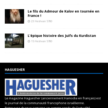
Le fils du Admour de Kalov en tournée en
France !
23 Heshvan 5780
L’épique histoire des Juifs du Kurdistan
15 Heshvan 5780
HAGUESHER
Le magazine Haguesher (anciennement Hamodia en français) est
le journal de la communauté francophone israélienne.
Retrouvez chaque semaine un compte rendu de l’actualité