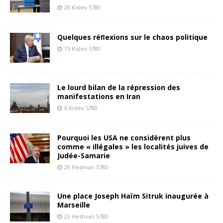
20 Kislev 5780
Quelques réﬂexions sur le chaos politique
13 Kislev 5780
Le lourd bilan de la répression des
manifestations en Iran
6 Kislev 5780
Pourquoi les USA ne considèrent plus
comme « illégales » les localités juives de
Judée-Samarie
29 Heshvan 5780
Une place Joseph Haïm Sitruk inaugurée à
Marseille
23 Heshvan 5780