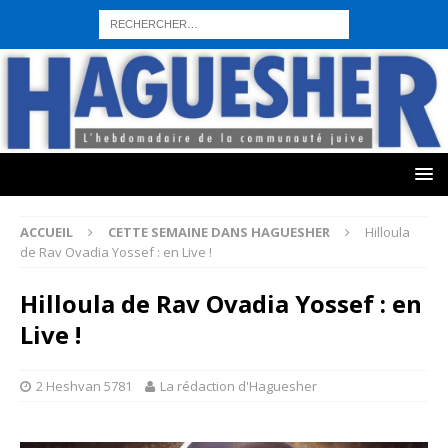
sohbet hattı numarası
seks hattı numara
istanbul escort bayanlar
sohbet hattı numaralar
seks hattı numaralar"
ucuz sohbet hattı
numaraları
sohbet hattı
sex hattı
telefonda seks numara
sıcak sex
numaraları
sohbet hattı
canlı sohbet hatları
sohbet numaraları
ucuz
sex sohbet hattı numaraları
yeni casino siteleri
ACCUEIL
CETTE SEMAINE DANS HAGUESHER
Hilloula
de Rav Ovadia Yossef : en Live !
Hilloula de Rav Ovadia Yossef : en
Live !
2 Heshvan 5781
La rédaction d'Haguesher