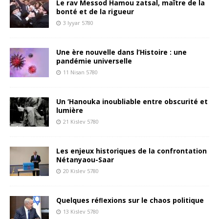
Le rav Messod Hamou zatsal, maître de la
bonté et de la rigueur
3 Iyyar 5780
Une ère nouvelle dans l’Histoire : une
pandémie universelle
11 Nisan 5780
Un ‘Hanouka inoubliable entre obscurité et
lumière
21 Kislev 5780
Les enjeux historiques de la confrontation
Nétanyaou-Saar
20 Kislev 5780
Quelques réﬂexions sur le chaos politique
13 Kislev 5780