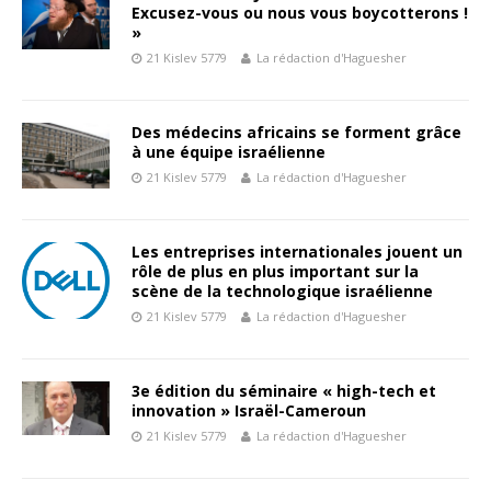
Excusez-vous ou nous vous boycotterons !
»
21 Kislev 5779
La rédaction d'Haguesher
Des médecins africains se forment grâce
à une équipe israélienne
21 Kislev 5779
La rédaction d'Haguesher
Les entreprises internationales jouent un
rôle de plus en plus important sur la
scène de la technologique israélienne
21 Kislev 5779
La rédaction d'Haguesher
3e édition du séminaire « high-tech et
innovation » Israël-Cameroun
21 Kislev 5779
La rédaction d'Haguesher