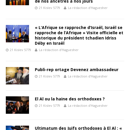
de nos ancêtres à nos jours
21 Kislev 5779
La rédaction d'Haguesher
« L’Afrique se rapproche d’Israël, Israël se
rapproche de l’Afrique » Visite officielle et
historique du président tchadien Idriss
Déby en Israël
21 Kislev 5779
La rédaction d'Haguesher
Publi-rep ortage Devenez ambassadeur
21 Kislev 5779
La rédaction d'Haguesher
El Al ou la haine des orthodoxes ?
21 Kislev 5779
La rédaction d'Haguesher
Ultimatum des Juifs orthodoxes à El Al : «