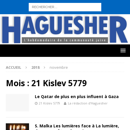
sohbet hattı numarası
seks hattı numara
istanbul escort bayanlar
sohbet hattı numaralar
seks hattı numaralar"
ucuz sohbet hattı
numaraları
sohbet hattı
sex hattı
telefonda seks numara
sıcak sex
numaraları
sohbet hattı
canlı sohbet hatları
sohbet numaraları
ucuz
sex sohbet hattı numaraları
yeni casino siteleri
ACCUEIL
2018
novembre
Mois :
21 Kislev 5779
Le Qatar de plus en plus influent à Gaza
21 Kislev 5779
La rédaction d'Haguesher
S. Malka Les lumières face à La lumière,