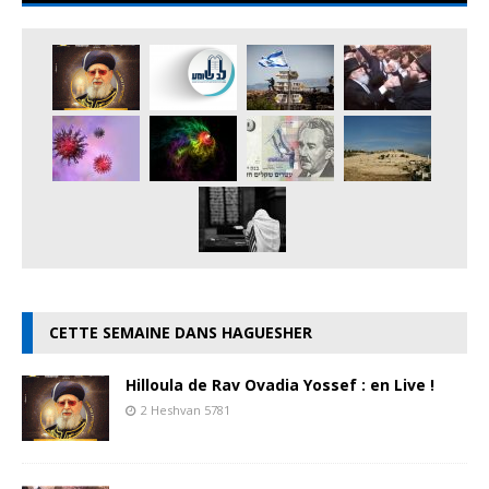
CETTE SEMAINE DANS HAGUESHER
Hilloula de Rav Ovadia Yossef : en Live !
2 Heshvan 5781