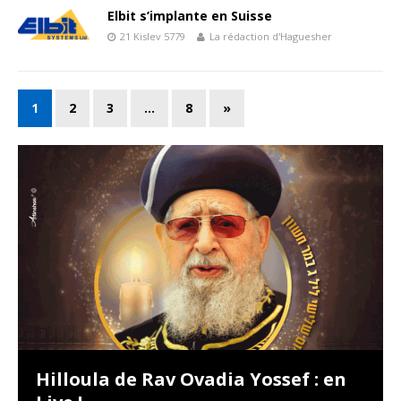
Elbit s’implante en Suisse
21 Kislev 5779
La rédaction d'Haguesher
1
2
3
…
8
»
Hilloula de Rav Ovadia Yossef : en