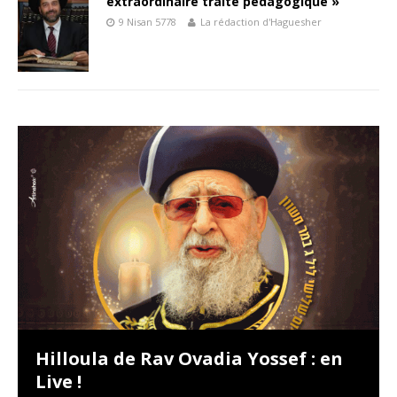
extraordinaire traité pédagogique »
9 Nisan 5778
La rédaction d'Haguesher
Hilloula de Rav Ovadia Yossef : en
Live !