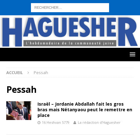
sohbet hattı numarası
seks hattı numara
istanbul escort bayanlar
sohbet hattı numaralar
seks hattı numaralar"
ucuz sohbet hattı
numaraları
sohbet hattı
sex hattı
telefonda seks numara
sıcak sex
numaraları
sohbet hattı
canlı sohbet hatları
sohbet numaraları
ucuz
sex sohbet hattı numaraları
yeni casino siteleri
ACCUEIL
Pessah
Pessah
Israël – Jordanie Abdallah fait les gros
bras mais Nétanyaou peut le remettre en
place
16 Heshvan 5779
La rédaction d'Haguesher