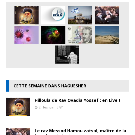
CETTE SEMAINE DANS HAGUESHER
Hilloula de Rav Ovadia Yossef : en Live !
2 Heshvan 5781
Le rav Messod Hamou zatsal, maître de la