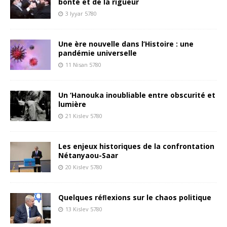
bonté et de la rigueur
3 Iyyar 5780
Une ère nouvelle dans l’Histoire : une
pandémie universelle
11 Nisan 5780
Un ‘Hanouka inoubliable entre obscurité et
lumière
21 Kislev 5780
Les enjeux historiques de la confrontation
Nétanyaou-Saar
20 Kislev 5780
Quelques réﬂexions sur le chaos politique
13 Kislev 5780