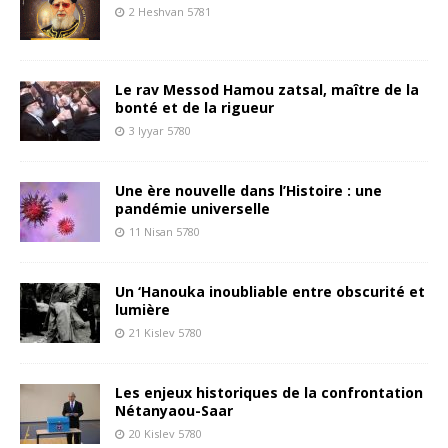
2 Heshvan 5781
Le rav Messod Hamou zatsal, maître de la
bonté et de la rigueur
3 Iyyar 5780
Une ère nouvelle dans l’Histoire : une
pandémie universelle
11 Nisan 5780
Un ‘Hanouka inoubliable entre obscurité et
lumière
21 Kislev 5780
Les enjeux historiques de la confrontation
Nétanyaou-Saar
20 Kislev 5780