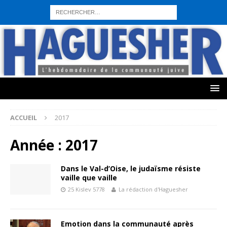
sohbet hattı numarası
seks hattı numara
istanbul escort bayanlar
sohbet hattı numaralar
seks hattı numaralar"
ucuz sohbet hattı
numaraları
sohbet hattı
sex hattı
telefonda seks numara
sıcak sex
numaraları
sohbet hattı
canlı sohbet hatları
sohbet numaraları
ucuz
sex sohbet hattı numaraları
yeni casino siteleri
ACCUEIL
2017
Année :
2017
Dans le Val-d’Oise, le judaïsme résiste
vaille que vaille
25 Kislev 5778
La rédaction d'Haguesher
Emotion dans la communauté après