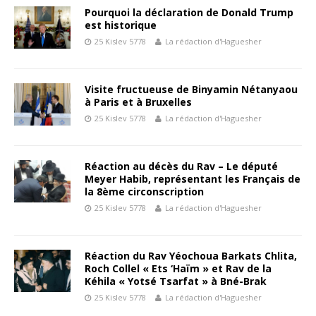
Pourquoi la déclaration de Donald Trump
est historique
25 Kislev 5778
La rédaction d'Haguesher
Visite fructueuse de Binyamin Nétanyaou
à Paris et à Bruxelles
25 Kislev 5778
La rédaction d'Haguesher
Réaction au décès du Rav – Le député
Meyer Habib, représentant les Français de
la 8ème circonscription
25 Kislev 5778
La rédaction d'Haguesher
Réaction du Rav Yéochoua Barkats Chlita,
Roch Collel « Ets ‘Haïm » et Rav de la
Kéhila « Yotsé Tsarfat » à Bné-Brak
25 Kislev 5778
La rédaction d'Haguesher