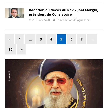
Réaction au décès du Rav – Joël Mergui,
président du Consistoire
25 Kislev 5778
La rédaction d'Haguesher
«
1
…
3
4
5
6
7
…
90
»