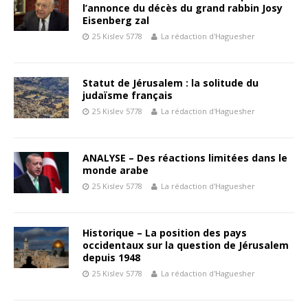
l’annonce du décès du grand rabbin Josy
Eisenberg zal
25 Kislev 5778
La rédaction d'Haguesher
Statut de Jérusalem : la solitude du
judaïsme français
25 Kislev 5778
La rédaction d'Haguesher
ANALYSE – Des réactions limitées dans le
monde arabe
25 Kislev 5778
La rédaction d'Haguesher
Historique – La position des pays
occidentaux sur la question de Jérusalem
depuis 1948
25 Kislev 5778
La rédaction d'Haguesher