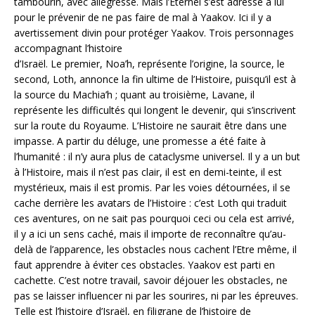
tambourin, avec allégresse. Mais l’Eternel s’est adressé à lui
pour le prévenir de ne pas faire de mal à Yaakov. Ici il y a
avertissement divin pour protéger Yaakov. Trois personnages
accompagnant l’histoire
d’Israël. Le premier, Noa’h, représente l’origine, la source, le
second, Loth, annonce la fin ultime de l’Histoire, puisqu’il est à
la source du Machia’h ; quant au troisième, Lavane, il
représente les difficultés qui longent le devenir, qui s’inscrivent
sur la route du Royaume. L’Histoire ne saurait être dans une
impasse. A partir du déluge, une promesse a été faite à
l’humanité : il n’y aura plus de cataclysme universel. Il y a un but
à l’Histoire, mais il n’est pas clair, il est en demi-teinte, il est
mystérieux, mais il est promis. Par les voies détournées, il se
cache derrière les avatars de l’Histoire : c’est Loth qui traduit
ces aventures, on ne sait pas pourquoi ceci ou cela est arrivé,
il y a ici un sens caché, mais il importe de reconnaître qu’au-
delà de l’apparence, les obstacles nous cachent l’Etre même, il
faut apprendre à éviter ces obstacles. Yaakov est parti en
cachette. C’est notre travail, savoir déjouer les obstacles, ne
pas se laisser influencer ni par les sourires, ni par les épreuves.
Telle est l’histoire d’Israël, en filigrane de l’histoire de