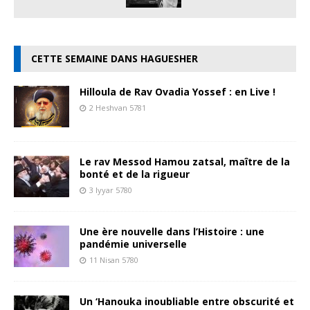
CETTE SEMAINE DANS HAGUESHER
Hilloula de Rav Ovadia Yossef : en Live !
2 Heshvan 5781
Le rav Messod Hamou zatsal, maître de la
bonté et de la rigueur
3 Iyyar 5780
Une ère nouvelle dans l’Histoire : une
pandémie universelle
11 Nisan 5780
Un ‘Hanouka inoubliable entre obscurité et