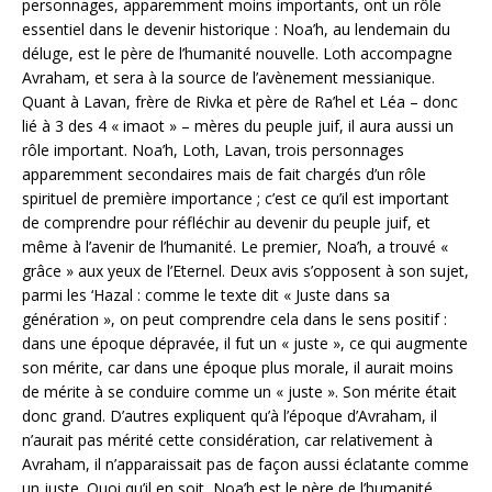
personnages, apparemment moins importants, ont un rôle
essentiel dans le devenir historique : Noa’h, au lendemain du
déluge, est le père de l’humanité nouvelle. Loth accompagne
Avraham, et sera à la source de l’avènement messianique.
Quant à Lavan, frère de Rivka et père de Ra’hel et Léa – donc
lié à 3 des 4 « imaot » – mères du peuple juif, il aura aussi un
rôle important. Noa’h, Loth, Lavan, trois personnages
apparemment secondaires mais de fait chargés d’un rôle
spirituel de première importance ; c’est ce qu’il est important
de comprendre pour réfléchir au devenir du peuple juif, et
même à l’avenir de l’humanité. Le premier, Noa’h, a trouvé «
grâce » aux yeux de l’Eternel. Deux avis s’opposent à son sujet,
parmi les ‘Hazal : comme le texte dit « Juste dans sa
génération », on peut comprendre cela dans le sens positif :
dans une époque dépravée, il fut un « juste », ce qui augmente
son mérite, car dans une époque plus morale, il aurait moins
de mérite à se conduire comme un « juste ». Son mérite était
donc grand. D’autres expliquent qu’à l’époque d’Avraham, il
n’aurait pas mérité cette considération, car relativement à
Avraham, il n’apparaissait pas de façon aussi éclatante comme
un juste. Quoi qu’il en soit, Noa’h est le père de l’humanité