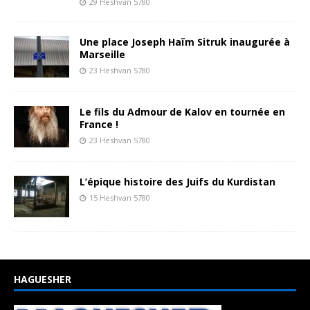
29 Heshvan 5780
Une place Joseph Haïm Sitruk inaugurée à
Marseille
23 Heshvan 5780
Le fils du Admour de Kalov en tournée en
France !
23 Heshvan 5780
L’épique histoire des Juifs du Kurdistan
15 Heshvan 5780
HAGUESHER