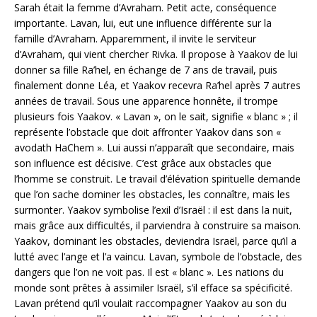
Sarah était la femme d’Avraham. Petit acte, conséquence
importante. Lavan, lui, eut une influence différente sur la
famille d’Avraham. Apparemment, il invite le serviteur
d’Avraham, qui vient chercher Rivka. Il propose à Yaakov de lui
donner sa fille Ra’hel, en échange de 7 ans de travail, puis
finalement donne Léa, et Yaakov recevra Ra’hel après 7 autres
années de travail. Sous une apparence honnête, il trompe
plusieurs fois Yaakov. « Lavan », on le sait, signifie « blanc » ; il
représente l’obstacle que doit affronter Yaakov dans son «
avodath HaChem ». Lui aussi n’apparaît que secondaire, mais
son influence est décisive. C’est grâce aux obstacles que
l’homme se construit. Le travail d’élévation spirituelle demande
que l’on sache dominer les obstacles, les connaître, mais les
surmonter. Yaakov symbolise l’exil d’Israël : il est dans la nuit,
mais grâce aux difficultés, il parviendra à construire sa maison.
Yaakov, dominant les obstacles, deviendra Israël, parce qu’il a
lutté avec l’ange et l’a vaincu. Lavan, symbole de l’obstacle, des
dangers que l’on ne voit pas. Il est « blanc ». Les nations du
monde sont prêtes à assimiler Israël, s’il efface sa spécificité.
Lavan prétend qu’il voulait raccompagner Yaakov au son du