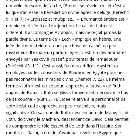
nouvelle. Au sortir de l’arche, l’Eternel se révèle à lui et c’est à
lui que s’adresse la bénédiction divine après le déluge (Beréchit
9, 1 et 7) : « Croissez et multipliez… ». L’humanité entière est «
noahide » et liée à cette injonction. Le cas de Loth est
différent. Il accompagne Avraham, mais ne reçoit jamais la
parole divine. Le terme de « Loth » implique en hébreu une
idée de « demi-teinte », quelque chose de caché, un peu
mystérieux. Il exhale un parfum léger ; c’est l’un des aromates
envoyés par Yaakov à Yossef, pour tenter de l’amadouer
(Beréchit 43, 11) ; c’est aussi, l’un des artifices mystérieux
employés par les conseillers de Pharaon en Egypte pour ne
pas reconnaître les miracles divins (Chemot 7, 22). Le même
terme « loth » est utilisé pour l’approche « furtive » de Ruth
auprès de Boaz : « Ruth se glissa furtivement, découvrit le bas
de sa couche » (Ruth 3, 7). L’idée relative à la personnalité de
Loth inclut cette approche un peu « cachée », mais
significative. On sait que de Ruth, descendante de Moav, ﬁls de
Loth, doit venir le Machia’h, descendant de David. Cela permet
de comprendre le rôle essentiel de Loth dans l’Histoire. Son
mérite, dit Rachi, a été de n’avoir pas révélé en Egypte que