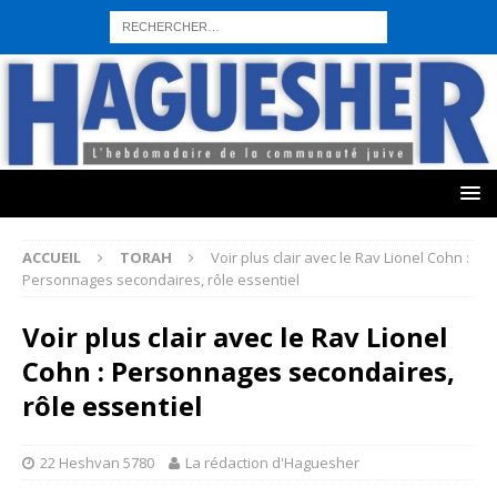
sohbet hattı numarası
seks hattı numara
istanbul escort bayanlar
sohbet hattı numaralar
seks hattı numaralar"
ucuz sohbet hattı
numaraları
sohbet hattı
sex hattı
telefonda seks numara
sıcak sex
numaraları
sohbet hattı
canlı sohbet hatları
sohbet numaraları
ucuz
sex sohbet hattı numaraları
yeni casino siteleri
ACCUEIL
TORAH
Voir plus clair avec le Rav Lionel Cohn :
Personnages secondaires, rôle essentiel
Voir plus clair avec le Rav Lionel
Cohn : Personnages secondaires,
rôle essentiel
22 Heshvan 5780
La rédaction d'Haguesher