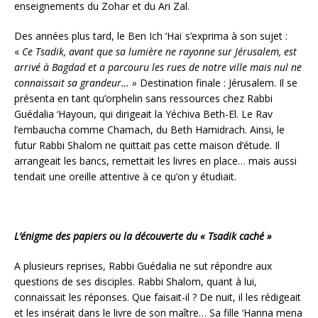
enseignements du Zohar et du Ari Zal.
Des années plus tard, le Ben Ich ‘Haï s’exprima à son sujet :
«
Ce Tsadik, avant que sa lumière ne rayonne sur Jérusalem, est
arrivé à Bagdad et a parcouru les rues de notre ville mais nul ne
connaissait sa grandeur… »
Destination finale : Jérusalem. Il se
présenta en tant qu’orphelin sans ressources chez Rabbi
Guédalia ‘Hayoun, qui dirigeait la Yéchiva Beth-El. Le Rav
l’embaucha comme Chamach, du Beth Hamidrach. Ainsi, le
futur Rabbi Shalom ne quittait pas cette maison d’étude. Il
arrangeait les bancs, remettait les livres en place… mais aussi
tendait une oreille attentive à ce qu’on y étudiait.
L’énigme des papiers ou la découverte du « Tsadik caché »
A plusieurs reprises, Rabbi Guédalia ne sut répondre aux
questions de ses disciples. Rabbi Shalom, quant à lui,
connaissait les réponses. Que faisait-il ? De nuit, il les rédigeait
et les insérait dans le livre de son maître… Sa fille ‘Hanna mena