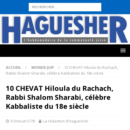
sohbet hattı numarası
seks hattı numara
istanbul escort bayanlar
sohbet hattı numaralar
seks hattı numaralar"
ucuz sohbet hattı
numaraları
sohbet hattı
sex hattı
telefonda seks numara
sıcak sex
numaraları
sohbet hattı
canlı sohbet hatları
sohbet numaraları
ucuz
sex sohbet hattı numaraları
yeni casino siteleri
ACCUEIL
MONDE JUIF
10 CHEVAT Hiloula du Rachach,
Rabbi Shalom Sharabi, célèbre Kabbaliste du 18e siècle
10 CHEVAT Hiloula du Rachach,
Rabbi Shalom Sharabi, célèbre
Kabbaliste du 18e siècle
9 Shevat 5778
La rédaction d'Haguesher