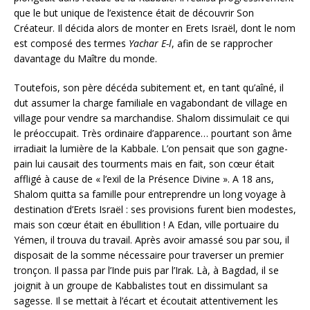
que le but unique de l’existence était de découvrir Son
Créateur. Il décida alors de monter en Erets Israël, dont le nom
est composé des termes
Yachar E-l
, afin de se rapprocher
davantage du Maître du monde.
Toutefois, son père décéda subitement et, en tant qu’aîné, il
dut assumer la charge familiale en vagabondant de village en
village pour vendre sa marchandise. Shalom dissimulait ce qui
le préoccupait. Très ordinaire d’apparence… pourtant son âme
irradiait la lumière de la Kabbale. L’on pensait que son gagne-
pain lui causait des tourments mais en fait, son cœur était
affligé à cause de « l’exil de la Présence Divine ». A 18 ans,
Shalom quitta sa famille pour entreprendre un long voyage à
destination d’Erets Israël : ses provisions furent bien modestes,
mais son cœur était en ébullition ! A Edan, ville portuaire du
Yémen, il trouva du travail. Après avoir amassé sou par sou, il
disposait de la somme nécessaire pour traverser un premier
tronçon. Il passa par l’Inde puis par l’Irak. Là, à Bagdad, il se
joignit à un groupe de Kabbalistes tout en dissimulant sa
sagesse. Il se mettait à l’écart et écoutait attentivement les