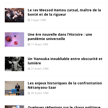
Le rav Messod Hamou zatsal, maître de la
bonté et de la rigueur
3 Iyyar 5780
Une ère nouvelle dans l’Histoire : une
pandémie universelle
11 Nisan 5780
Un ‘Hanouka inoubliable entre obscurité et
lumière
21 Kislev 5780
Les enjeux historiques de la confrontation
Nétanyaou-Saar
20 Kislev 5780
Quelques réﬂexions sur le chaos politique