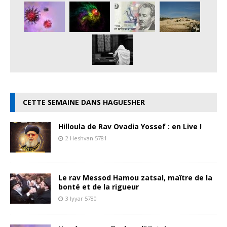
CETTE SEMAINE DANS HAGUESHER
Hilloula de Rav Ovadia Yossef : en Live !
2 Heshvan 5781
Le rav Messod Hamou zatsal, maître de la
bonté et de la rigueur
3 Iyyar 5780