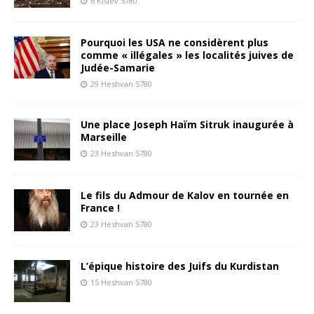
6 Kislev 5780
Pourquoi les USA ne considèrent plus
comme « illégales » les localités juives de
Judée-Samarie
29 Heshvan 5780
Une place Joseph Haïm Sitruk inaugurée à
Marseille
23 Heshvan 5780
Le fils du Admour de Kalov en tournée en
France !
23 Heshvan 5780
L’épique histoire des Juifs du Kurdistan
15 Heshvan 5780