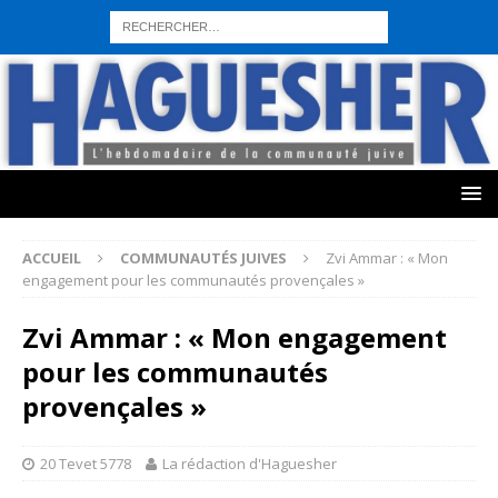
sohbet hattı numarası
seks hattı numara
istanbul escort bayanlar
sohbet hattı numaralar
seks hattı numaralar"
ucuz sohbet hattı
numaraları
sohbet hattı
sex hattı
telefonda seks numara
sıcak sex
numaraları
sohbet hattı
canlı sohbet hatları
sohbet numaraları
ucuz
sex sohbet hattı numaraları
yeni casino siteleri
ACCUEIL
COMMUNAUTÉS JUIVES
Zvi Ammar : « Mon
engagement pour les communautés provençales »
Zvi Ammar : « Mon engagement
pour les communautés
provençales »
20 Tevet 5778
La rédaction d'Haguesher