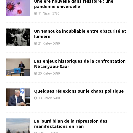
Une ère nouvelle dans l’Histoire : une
pandémie universelle
11 Nisan 5780
Un ‘Hanouka inoubliable entre obscurité et
lumière
21 Kislev 5780
Les enjeux historiques de la confrontation
Nétanyaou-Saar
20 Kislev 5780
Quelques réﬂexions sur le chaos politique
13 Kislev 5780
Le lourd bilan de la répression des
manifestations en Iran