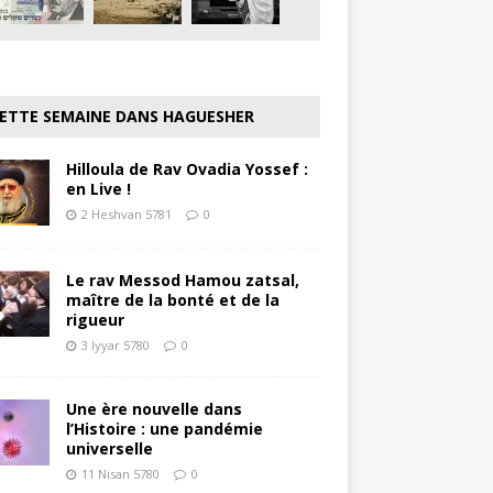
ETTE SEMAINE DANS HAGUESHER
Hilloula de Rav Ovadia Yossef :
en Live !
2 Heshvan 5781
0
Le rav Messod Hamou zatsal,
maître de la bonté et de la
rigueur
3 Iyyar 5780
0
Une ère nouvelle dans
l’Histoire : une pandémie
universelle
11 Nisan 5780
0