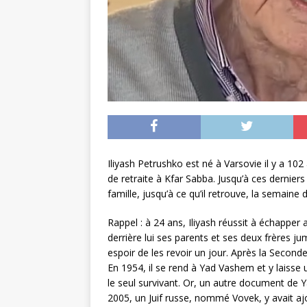
Iliyash Petrushko est né à Varsovie il y a 10
de retraite à Kfar Sabba. Jusqu’à ces derniers 
famille, jusqu’à ce qu’il retrouve, la semaine
Rappel : à 24 ans, Iliyash réussit à échapper 
derrière lui ses parents et ses deux frères jum
espoir de les revoir un jour. Après la Second
En 1954, il se rend à Yad Vashem et y laisse u
le seul survivant. Or, un autre document de Y
2005, un Juif russe, nommé Vovek, y avait ajo