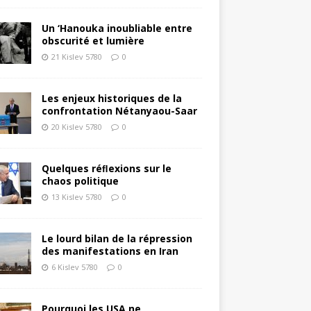
Un ‘Hanouka inoubliable entre
obscurité et lumière
21 Kislev 5780
0
Les enjeux historiques de la
confrontation Nétanyaou-Saar
20 Kislev 5780
0
Quelques réﬂexions sur le
chaos politique
13 Kislev 5780
0
Le lourd bilan de la répression
des manifestations en Iran
6 Kislev 5780
0
Pourquoi les USA ne