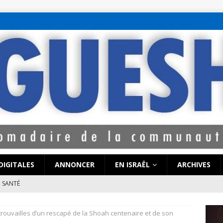
bet hattı numaralar
seks hattı numaralar"
ucuz sohbet hattı numarala
attı numaraları
DIGITALES
ANNONCER
EN ISRAËL
ARCHIVES
SANTÉ
e de Coronavirus pourrait-elle « calmer le jeu » au Moyen-Orient
ouvailles d’un rescapé de la Shoah centenaire et de son