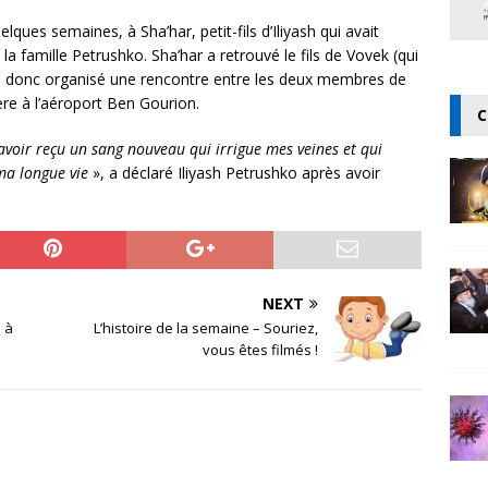
ques semaines, à Sha’har, petit-fils d’Iliyash qui avait
a famille Petrushko. Sha’har a retrouvé le fils de Vovek (qui
il a donc organisé une rencontre entre les deux membres de
ière à l’aéroport Ben Gourion.
C
d’avoir reçu un sang nouveau qui irrigue mes veines et qui
 ma longue vie
», a déclaré Iliyash Petrushko après avoir
NEXT
 à
L’histoire de la semaine – Souriez,
vous êtes filmés !