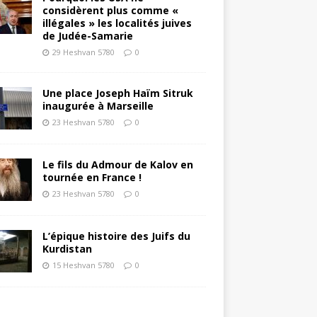
considèrent plus comme «
illégales » les localités juives
de Judée-Samarie
29 Heshvan 5780
0
Une place Joseph Haïm Sitruk
inaugurée à Marseille
23 Heshvan 5780
0
Le fils du Admour de Kalov en
tournée en France !
23 Heshvan 5780
0
L’épique histoire des Juifs du
Kurdistan
15 Heshvan 5780
0