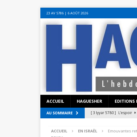
sohbet hattı numarası
seks hattı numara
istanbul escort bayanlar
soh
23 AV 5786‎ | 6 AOÛT 2026
sohbet hattı
canlı sohbet hatları
sohbet numaraları
ucuz sex sohbet h
yeni casino siteleri
ACCUEIL
HAGUESHER
EDITIONS 
[ 3 Iyyar 5780 ]
L’espoir
AU SOMMAIRE
[ 3 Iyyar 5780 ]
La pandémi
ACCUEIL
EN ISRAËL
Emouvantes retr
?
EN ISRAËL