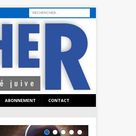
rı
sohbet hattı
sex hattı
telefonda seks numara
sıcak sex numaraları
ABONNEMENT
CONTACT