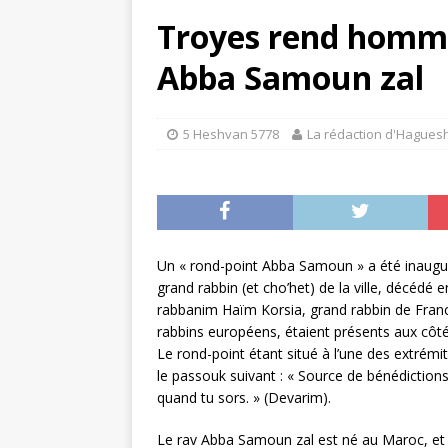
[ 3 Iyyar 5780 ]
Le rav Mes
Troyes rend homm
SEMAINE DANS HAGUESHE
Abba Samoun zal
[ 11 Nisan 5780 ]
Une ère 
SEMAINE DANS HAGUESHE
5 Heshvan 5778
La rédaction d'Hagues
[ 29 Kislev 5780 ]
8 choses
[ 2 Heshvan 5781 ]
Hilloul
HAGUESHER
Un « rond-point Abba Samoun » a été inaugu
grand rabbin (et cho’het) de la ville, décédé 
rabbanim Haïm Korsia, grand rabbin de Franc
rabbins européens, étaient présents aux côt
Le rond-point étant situé à l’une des extrém
le passouk suivant : « Source de bénédictions
quand tu sors. » (Devarim).
Le rav Abba Samoun zal est né au Maroc, et s