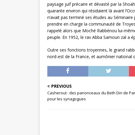
paysage juif précaire et dévasté par la Shoah.
quarante environ qui résidaient là avant l’Occu
n’avait pas terminé ses études au Séminaire 
prendre en charge la communauté de Troyes. I
rappelé alors que Moché Rabbénou lui-même, 
peuple. En 1952, le rav Abba Samoun zal a ép
Outre ses fonctions troyennes, le grand rabb
nord-est de la France, et aumônier national d
PREVIOUS
Casherout : des panonceaux du Beth Din de Par
pour les synagogues