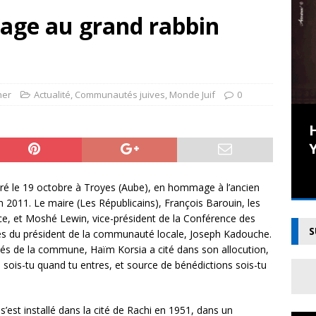
sod Hamou zatsal, maître de la bonté et de la rigueur
CETTE
age au grand rabbin
R
nouvelle dans l’Histoire : une pandémie universelle
CETTE
R
her
Actualité
,
Communautés juives
,
Monde Juif
0
 que tu ne savais (peut-être) pas sur… la toupie
TORAH
Une ère nouvelle dans
a de Rav Ovadia Yossef : en Live !
CETTE SEMAINE DANS
l’Histoire : une pandémie
Y
universelle
ré le 19 octobre à Troyes (Aube), en hommage à l’ancien
Depuis le début de l’Histoire de l’humanité,
en 2011. Le maire (Les Républicains), François Barouin, les
aucune maladie, aucune épidémie n’a
e, et Moshé Lewin, vice-président de la Conférence des
touché l’ensemble de l’univers, sauf le
S
és du président de la communauté locale, Joseph Kadouche.
déluge à l’époque de Noa’h. Il est
ités de la commune, Haïm Korsia a cité dans son allocution,
remarquable que lorsqu’une épidémie
 sois-tu quand tu entres, et source de bénédictions sois-tu
frappait la population, c’était une région
[...]
’est installé dans la cité de Rachi en 1951, dans un