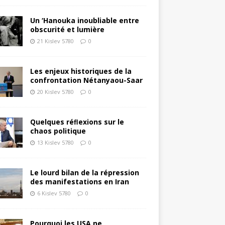
Un ‘Hanouka inoubliable entre
obscurité et lumière
21 Kislev 5780
0
Les enjeux historiques de la
confrontation Nétanyaou-Saar
20 Kislev 5780
0
Quelques réﬂexions sur le
chaos politique
13 Kislev 5780
0
Le lourd bilan de la répression
des manifestations en Iran
6 Kislev 5780
0
Pourquoi les USA ne