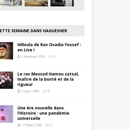
ETTE SEMAINE DANS HAGUESHER
Hilloula de Rav Ovadia Yossef :
en Live !
2 Heshvan 5781
0
Le rav Messod Hamou zatsal,
maître de la bonté et de la
rigueur
3 Iyyar 5780
0
Une ère nouvelle dans
l’Histoire : une pandémie
universelle
11 Nisan 5780
0