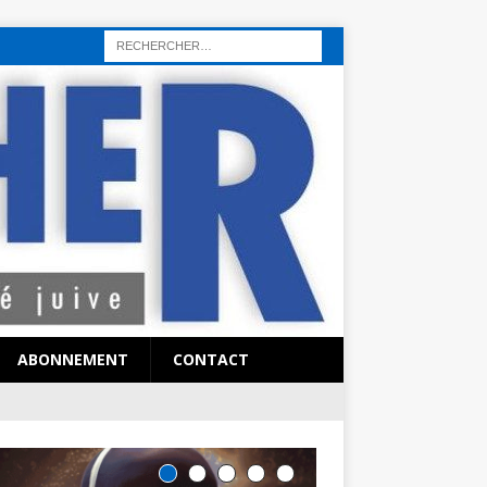
rı
sohbet hattı
sex hattı
telefonda seks numara
sıcak sex numaraları
ABONNEMENT
CONTACT