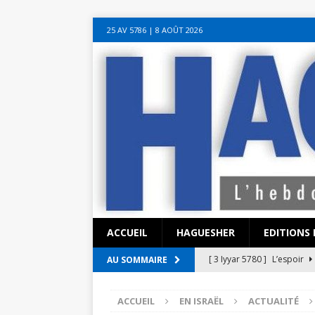
sohbet hattı numarası
seks hattı numara
istanbul escort bayanlar
soh
25 AV 5786‎ | 8 AOÛT 2026
sohbet hattı
canlı sohbet hatları
sohbet numaraları
ucuz sex sohbet h
yeni casino siteleri
ACCUEIL
HAGUESHER
EDITIONS 
[ 3 Iyyar 5780 ]
L’espoir
AU SOMMAIRE
[ 3 Iyyar 5780 ]
La pandémi
ACCUEIL
EN ISRAËL
ACTUALITÉ
?
EN ISRAËL