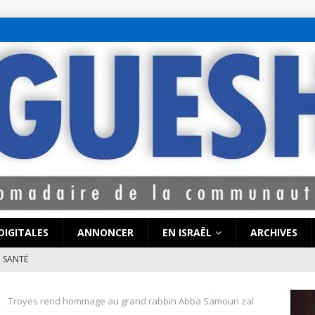
bet hattı numaralar
seks hattı numaralar"
ucuz sohbet hattı numarala
attı numaraları
DIGITALES
ANNONCER
EN ISRAËL
ARCHIVES
SANTÉ
e de Coronavirus pourrait-elle « calmer le jeu » au Moyen-Orient
Troyes rend hommage au grand rabbin Abba Samoun zal