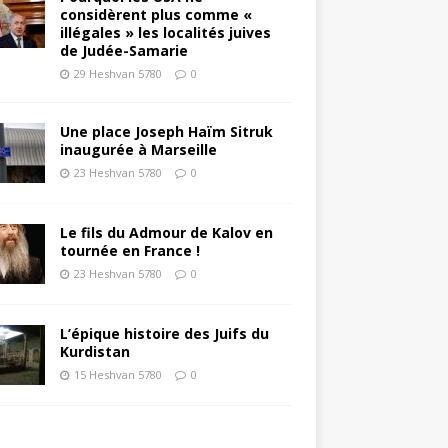
considèrent plus comme «
illégales » les localités juives
de Judée-Samarie
29 Heshvan 5780
0
Une place Joseph Haïm Sitruk
inaugurée à Marseille
23 Heshvan 5780
0
Le fils du Admour de Kalov en
tournée en France !
23 Heshvan 5780
0
L’épique histoire des Juifs du
Kurdistan
15 Heshvan 5780
0