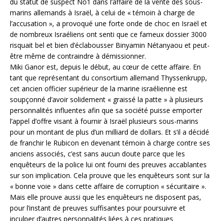
du statut de suspect No1 dans l’affaire de la vente des sous-
marins allemands à Israël, à celui de « témoin à charge de
l’accusation », a provoqué une forte onde de choc en Israël et
de nombreux Israéliens ont senti que ce fameux dossier 3000
risquait bel et bien d’éclabousser Binyamin Nétanyaou et peut-
être même de contraindre à démissionner.
Miki Ganor est, depuis le début, au cœur de cette affaire. En
tant que représentant du consortium allemand Thyssenkrupp,
cet ancien officier supérieur de la marine israélienne est
soupçonné d’avoir solidement « graissé la patte » à plusieurs
personnalités influentes afin que sa société puisse emporter
l’appel d’offre visant à fournir à Israël plusieurs sous-marins
pour un montant de plus d’un milliard de dollars. Et s’il a décidé
de franchir le Rubicon en devenant témoin à charge contre ses
anciens associés, c’est sans aucun doute parce que les
enquêteurs de la police lui ont fourni des preuves accablantes
sur son implication. Cela prouve que les enquêteurs sont sur la
« bonne voie » dans cette affaire de corruption « sécuritaire ».
Mais elle prouve aussi que les enquêteurs ne disposent pas,
pour l’instant de preuves suffisantes pour poursuivre et
inculper d’autres personnalités liées à ces pratiques