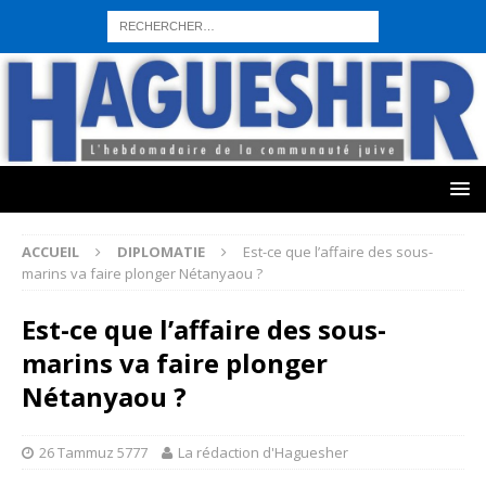
sohbet hattı numarası
seks hattı numara
istanbul escort bayanlar
sohbet hattı numaralar
seks hattı numaralar"
ucuz sohbet hattı
numaraları
sohbet hattı
sex hattı
telefonda seks numara
sıcak sex
numaraları
sohbet hattı
canlı sohbet hatları
sohbet numaraları
ucuz
sex sohbet hattı numaraları
yeni casino siteleri
ACCUEIL
DIPLOMATIE
Est-ce que l’affaire des sous-
marins va faire plonger Nétanyaou ?
Est-ce que l’affaire des sous-
marins va faire plonger
Nétanyaou ?
26 Tammuz 5777
La rédaction d'Haguesher