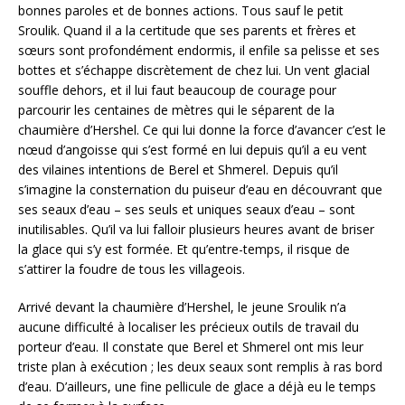
bonnes paroles et de bonnes actions. Tous sauf le petit
Sroulik. Quand il a la certitude que ses parents et frères et
sœurs sont profondément endormis, il enfile sa pelisse et ses
bottes et s’échappe discrètement de chez lui. Un vent glacial
souffle dehors, et il lui faut beaucoup de courage pour
parcourir les centaines de mètres qui le séparent de la
chaumière d’Hershel. Ce qui lui donne la force d’avancer c’est le
nœud d’angoisse qui s’est formé en lui depuis qu’il a eu vent
des vilaines intentions de Berel et Shmerel. Depuis qu’il
s’imagine la consternation du puiseur d’eau en découvrant que
ses seaux d’eau – ses seuls et uniques seaux d’eau – sont
inutilisables. Qu’il va lui falloir plusieurs heures avant de briser
la glace qui s’y est formée. Et qu’entre-temps, il risque de
s’attirer la foudre de tous les villageois.
Arrivé devant la chaumière d’Hershel, le jeune Sroulik n’a
aucune difficulté à localiser les précieux outils de travail du
porteur d’eau. Il constate que Berel et Shmerel ont mis leur
triste plan à exécution ; les deux seaux sont remplis à ras bord
d’eau. D’ailleurs, une fine pellicule de glace a déjà eu le temps