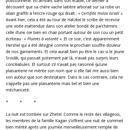
polissonnerie. En arrivant dans son étable, ce dernier a
découvert que sa chère vache laitière arborait sur sa robe un
vilain graffiti à l’encre rouge qui disait : «
Certifiée
Holov Israël
».
Avant-hier, cela a été au tour de Hatzkel le scribe de recevoir
une visite inattendue dans son atelier bondé de parchemins :
celle d’une oie bien en chair portant autour de son cou un petit
écriteau :
« Plumes à volonté
». Et ce soir, c’est apparemment
Hershel qui a été désigné comme le prochain souffre-douleur
de nos garnements. Et cela aurait bien pu être le cas si le jeune
Sroulik, qui passait justement par là, n’avait pas surpris leurs
conciliabules. Et surtout s’il n’avait pas raisonné qu’une
plaisanterie ne mérite son nom que si elle fait rire aussi bien
son auteur que son destinataire. Dans le cas contraire, cela ne
s’appelle pas une plaisanterie mais bel et bien une
méchanceté.
* * *
La nuit est tombée sur Zhetel. Comme le reste des villageois,
les membres de la famille Kagan s’offrent une nuit de sommeil
bien mérité après une journée merveilleusement remplie de