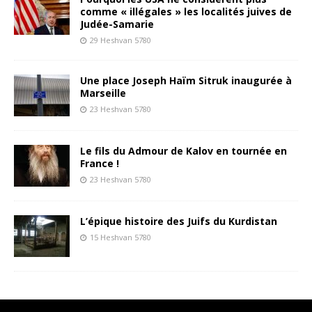
comme « illégales » les localités juives de
Judée-Samarie
29 Heshvan 5780
Une place Joseph Haïm Sitruk inaugurée à
Marseille
23 Heshvan 5780
Le fils du Admour de Kalov en tournée en
France !
23 Heshvan 5780
L’épique histoire des Juifs du Kurdistan
15 Heshvan 5780