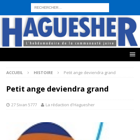
sohbet hattı numarası
seks hattı numara
istanbul escort bayanlar
sohbet hattı numaralar
seks hattı numaralar"
ucuz sohbet hattı
numaraları
sohbet hattı
sex hattı
telefonda seks numara
sıcak sex
numaraları
sohbet hattı
canlı sohbet hatları
sohbet numaraları
ucuz
sex sohbet hattı numaraları
yeni casino siteleri
ACCUEIL
HISTOIRE
Petit ange deviendra grand
Petit ange deviendra grand
27 Sivan 5777
La rédaction d'Haguesher