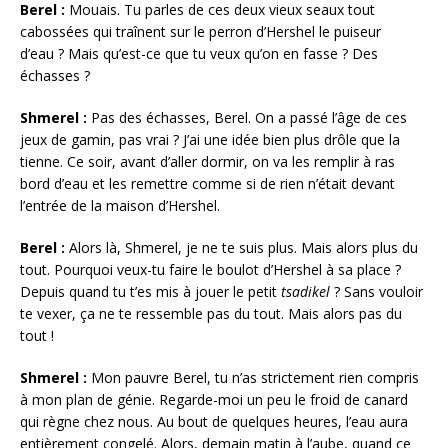
Berel :
Mouais. Tu parles de ces deux vieux seaux tout
cabossées qui traînent sur le perron d’Hershel le puiseur
d’eau ? Mais qu’est-ce que tu veux qu’on en fasse ? Des
échasses ?
Shmerel :
Pas des échasses, Berel. On a passé l’âge de ces
jeux de gamin, pas vrai ? J’ai une idée bien plus drôle que la
tienne. Ce soir, avant d’aller dormir, on va les remplir à ras
bord d’eau et les remettre comme si de rien n’était devant
l’entrée de la maison d’Hershel.
Berel :
Alors là, Shmerel, je ne te suis plus. Mais alors plus du
tout. Pourquoi veux-tu faire le boulot d’Hershel à sa place ?
Depuis quand tu t’es mis à jouer le petit
tsadikel
? Sans vouloir
te vexer, ça ne te ressemble pas du tout. Mais alors pas du
tout !
Shmerel :
Mon pauvre Berel, tu n’as strictement rien compris
à mon plan de génie. Regarde-moi un peu le froid de canard
qui règne chez nous. Au bout de quelques heures, l’eau aura
entièrement congelé. Alors, demain matin à l’aube, quand ce