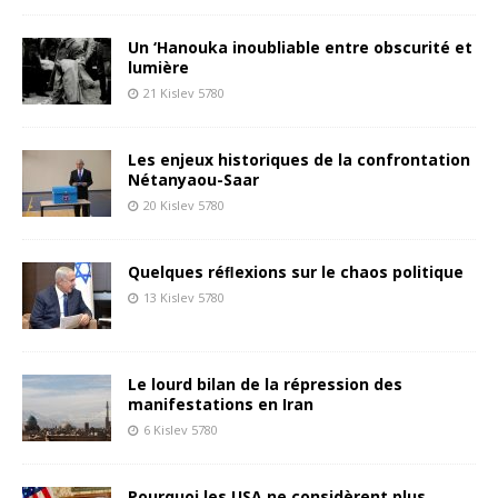
Un ‘Hanouka inoubliable entre obscurité et
lumière
21 Kislev 5780
Les enjeux historiques de la confrontation
Nétanyaou-Saar
20 Kislev 5780
Quelques réﬂexions sur le chaos politique
13 Kislev 5780
Le lourd bilan de la répression des
manifestations en Iran
6 Kislev 5780
Pourquoi les USA ne considèrent plus