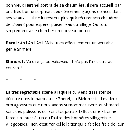
bon vieux Hershel sortira de sa chaumière, il sera accueilli par
une très bonne surprise : deux énormes glaçons coincés dans
ses seaux ! Et il ne lui restera plus qu’à récurer son chaudron
de
cholent
pour espérer puiser l’eau du village. Ou tout
simplement à se chercher un nouveau boulot.
Berel :
Ah ! Ah ! Ah ! Mais tu es effectivement un véritable
génie Shmerel !
Shmerel :
Va dire ça au
mélamed
! Il n’a pas l’air d’être au
courant !
* * *
La très regrettable scène à laquelle tu viens d’assister se
déroule dans le hameau de Zhetel, en Biélorussie. Les deux
protagonistes que nous avons surnommés Berel et Shmerel
sont des polissons qui sont toujours à l’affût d’une « bonne
farce » à jouer à l’un ou l’autre des honnêtes villageois et
villageoises. Hier, c’est Yankel le laitier qui a fait les frais de leur