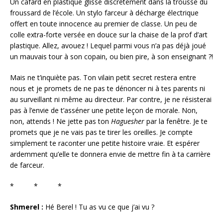
Un cafard en plastique glissé discrètement dans la trousse du
froussard de l’école. Un stylo farceur à décharge électrique
offert en toute innocence au premier de classe. Un peu de
colle extra-forte versée en douce sur la chaise de la prof d’art
plastique. Allez, avouez ! Lequel parmi vous n’a pas déjà joué
un mauvais tour à son copain, ou bien pire, à son enseignant ?!
Mais ne t’inquiète pas. Ton vilain petit secret restera entre
nous et je promets de ne pas te dénoncer ni à tes parents ni
au surveillant ni même au directeur. Par contre, je ne résisterai
pas à l’envie de t’asséner une petite leçon de morale. Non,
non, attends ! Ne jette pas ton
Haguesher
par la fenêtre. Je te
promets que je ne vais pas te tirer les oreilles. Je compte
simplement te raconter une petite histoire vraie. Et espérer
ardemment qu’elle te donnera envie de mettre fin à ta carrière
de farceur.
* * *
Shmerel :
Hé Berel ! Tu as vu ce que j’ai vu ?