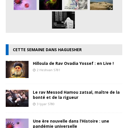
CETTE SEMAINE DANS HAGUESHER
Hilloula de Rav Ovadia Yossef : en Live !
2 Heshvan 5781
Le rav Messod Hamou zatsal, maître de la
bonté et de la rigueur
3 Iyyar 5780
Une ère nouvelle dans l’Histoire : une
pandémie universelle