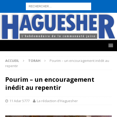
sohbet hattı numarası
seks hattı numara
istanbul escort bayanlar
sohbet hattı numaralar
seks hattı numaralar"
ucuz sohbet hattı
numaraları
sohbet hattı
sex hattı
telefonda seks numara
sıcak sex
numaraları
sohbet hattı
canlı sohbet hatları
sohbet numaraları
ucuz
sex sohbet hattı numaraları
yeni casino siteleri
ACCUEIL
TORAH
Pourim – un encouragement inédit au
repentir
Pourim – un encouragement
inédit au repentir
11 Adar 5777
La rédaction d'Haguesher