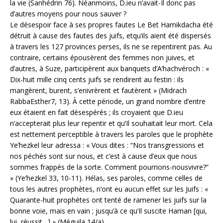
la vie (Sanhédrin 76). Néanmoins, D.ieu n’avait-Il donc pas
d’autres moyens pour nous sauver ?
Le désespoir face à ses propres fautes Le Bet Hamikdacha été
détruit à cause des fautes des juifs, etqu’ils aient été dispersés
à travers les 127 provinces perses, ils ne se repentirent pas. Au
contraire, certains épousèrent des femmes non juives, et
d’autres, à Suze, participèrent aux banquets d’A’hachvéroch : «
Dix-huit mille cinq cents juifs se rendirent au festin : ils
mangèrent, burent, s’enivrèrent et fautèrent » (Midrach
RabbaEsther7, 13). À cette période, un grand nombre d’entre
eux étaient en fait désespérés ; ils croyaient que D.ieu
n’accepterait plus leur repentir et qu’Il souhaitait leur mort. Cela
est nettement perceptible à travers les paroles que le prophète
Ye’hezkel leur adressa : « Vous dites : “Nos transgressions et
nos péchés sont sur nous, et c’est à cause d’eux que nous
sommes frappés de la sorte. Comment pourrions-nousvivre?”
» (Ye’hezkel 33, 10-11). Hélas, ses paroles, comme celles de
tous les autres prophètes, n’ont eu aucun effet sur les Juifs : «
Quarante-huit prophètes ont tenté de ramener les juifs sur la
bonne voie, mais en vain ; jusqu’à ce qu’Il suscite Haman [qui,
lui, réussit…] » (Méguila 14/a).