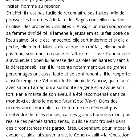
Inciter l’homme au repentir
En effet, il n’est pas facile de reconnaître ses fautes. Afin de
pousser les hommes à le faire, les Sages conseillent parfois
d’utiliser des procédés « insolites ». Ainsi, si un mari soupçonne
sa femme d’infidélité, il l’amène à Jérusalem et lui fait boire de
l’eau sainte. Si elle est innocente, elle sort indemne et si elle a
péché, elle meurt. Mais si elle avoue son méfait, elle ne boit
pas l’eau, son mari la répudie et l’affaire est close. Pour l’inciter
à avouer, le Cohen lui adresse des paroles lénifiantes visant à
la déresponsabiliser. Il lui raconte notamment que de grands
personnages ont aussi fauté et se sont repentis. Il lui rapporte
ainsi l’exemple de Yéhouda, le fils pieux de Yaacov, qui a fauté
avec sa bru Tamar, qui a surmonté sa gêne et a avoué son
tort. Par le mérite de son aveu, il a été récompensé dans ce
monde-ci et dans le monde futur (Sota 7/a-b). Dans des
circonstances normales, cette femme ne mériterait pas
d’entendre de telles choses, car ces grands hommes n’ont pas
réalisé ces péchés stricto sensu, ou ils se sont trouvés dans
des circonstances très particulières. Cependant, pour l’inciter à
avouer et ainsi lui sauver la vie, le Cohen « salit » la réputation