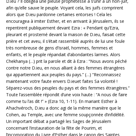
D.ieu ? Il obligea une pieuse prophétesse à s’unir à un non-juif,
afin qu’elle sauve le peuple. Voyant cela, les juifs comprirent
alors que D.ieu pardonne certaines entorses ! Cela les
encouragea à imiter Esther, et en arrivant à Jérusalem, ils se
repentirent publiquement devant Ezra : « Pendant qu’Ezra,
pleurant et prosterné devant la maison de D.ieu, faisait cette
prière et cet aveu, il s’était rassemblé auprès de lui une foule
très nombreuse de gens d’Israël, hommes, femmes et
enfants, et le peuple répandait d’abondantes larmes. Alors
Chekhanya (…) prit la parole et dit à Ezra : “Nous avons péché
contre notre D.ieu, en nous alliant à des femmes étrangères
qui appartiennent aux peuples du pays.” (…) “Reconnaissez
maintenant votre faute envers D.ieuet faites Sa volonté !
Séparez-vous des peuples du pays et des femmes étrangères.”
Toute l’assemblée répondit d’une voix haute : “A nous de faire
comme tu l’as dit !” » (Ezra 10, 1-11). En mariant Esther à
A’hachvéroch, D.ieu a donc agi de la même manière que le
Cohen, au Temple, avec une femme soupçonnée d’infidélité.
Un important débat a partagé les Sages de Jérusalem
concernant l’instauration de la fête de Pourim, et
l’incorporation du Livre d’Esther dans le canon des Saintes