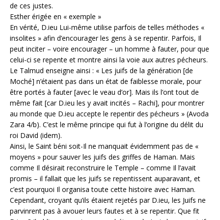
de ces justes.
Esther érigée en « exemple »
En vérité, D.ieu Lui-même utilise parfois de telles méthodes «
insolites » afin d’encourager les gens à se repentir. Parfois, Il
peut inciter – voire encourager – un homme à fauter, pour que
celui-ci se repente et montre ainsi la voie aux autres pécheurs.
Le Talmud enseigne ainsi : « Les juifs de la génération [de
Moché] n’étaient pas dans un état de faiblesse morale, pour
être portés à fauter [avec le veau d’or]. Mais ils l’ont tout de
même fait [car D.ieu les y avait incités – Rachi], pour montrer
au monde que D.ieu accepte le repentir des pécheurs » (Avoda
Zara 4/b). C’est le même principe qui fut à l’origine du délit du
roi David (idem).
Ainsi, le Saint béni soit-Il ne manquait évidemment pas de «
moyens » pour sauver les juifs des griffes de Haman. Mais
comme Il désirait reconstruire le Temple – comme Il l’avait
promis – il fallait que les juifs se repentissent auparavant, et
c’est pourquoi Il organisa toute cette histoire avec Haman.
Cependant, croyant qu’ils étaient rejetés par D.ieu, les Juifs ne
parvinrent pas à avouer leurs fautes et à se repentir. Que fit