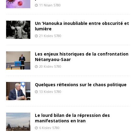
11 Nisan 5780
Un ‘Hanouka inoubliable entre obscurité et
lumière
21 Kislev 5780
Les enjeux historiques de la confrontation
Nétanyaou-Saar
20 Kislev 5780
Quelques réﬂexions sur le chaos politique
13 Kislev 5780
Le lourd bilan de la répression des
manifestations en Iran
6 Kislev 5780