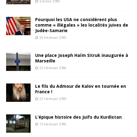
6 Kislev 5780
Pourquoi les USA ne considèrent plus
comme « illégales » les localités juives de
Judée-Samarie
29 Heshvan 5780
Une place Joseph Haïm Sitruk inaugurée à
Marseille
23 Heshvan 5780
Le fils du Admour de Kalov en tournée en
France !
23 Heshvan 5780
L’épique histoire des Juifs du Kurdistan
15 Heshvan 5780