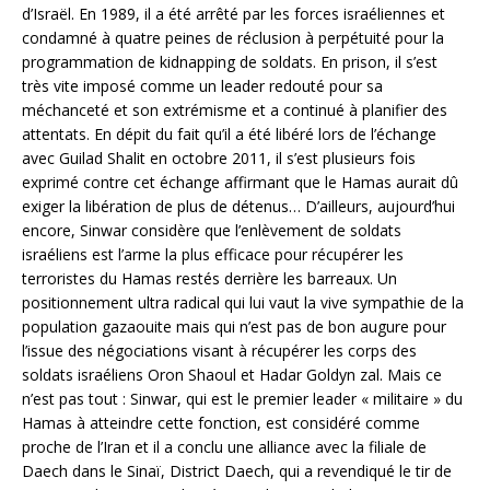
d’Israël. En 1989, il a été arrêté par les forces israéliennes et
condamné à quatre peines de réclusion à perpétuité pour la
programmation de kidnapping de soldats. En prison, il s’est
très vite imposé comme un leader redouté pour sa
méchanceté et son extrémisme et a continué à planifier des
attentats. En dépit du fait qu’il a été libéré lors de l’échange
avec Guilad Shalit en octobre 2011, il s’est plusieurs fois
exprimé contre cet échange affirmant que le Hamas aurait dû
exiger la libération de plus de détenus… D’ailleurs, aujourd’hui
encore, Sinwar considère que l’enlèvement de soldats
israéliens est l’arme la plus efficace pour récupérer les
terroristes du Hamas restés derrière les barreaux. Un
positionnement ultra radical qui lui vaut la vive sympathie de la
population gazaouite mais qui n’est pas de bon augure pour
l’issue des négociations visant à récupérer les corps des
soldats israéliens Oron Shaoul et Hadar Goldyn zal. Mais ce
n’est pas tout : Sinwar, qui est le premier leader « militaire » du
Hamas à atteindre cette fonction, est considéré comme
proche de l’Iran et il a conclu une alliance avec la filiale de
Daech dans le Sinaï, District Daech, qui a revendiqué le tir de