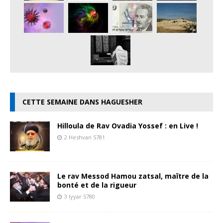
CETTE SEMAINE DANS HAGUESHER
Hilloula de Rav Ovadia Yossef : en Live !
2 Heshvan 5781
Le rav Messod Hamou zatsal, maître de la
bonté et de la rigueur
3 Iyyar 5780