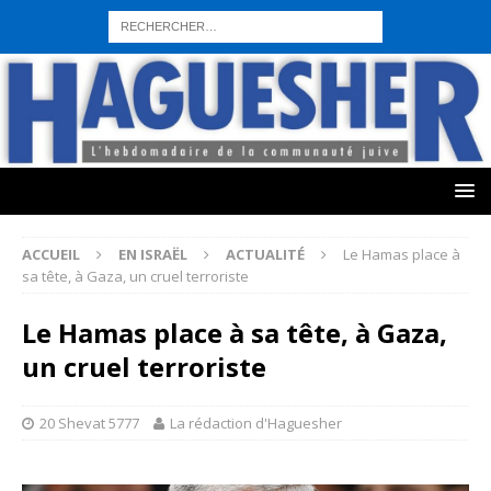
sohbet hattı numarası
seks hattı numara
istanbul escort bayanlar
sohbet hattı numaralar
seks hattı numaralar"
ucuz sohbet hattı
numaraları
sohbet hattı
sex hattı
telefonda seks numara
sıcak sex
numaraları
sohbet hattı
canlı sohbet hatları
sohbet numaraları
ucuz
sex sohbet hattı numaraları
yeni casino siteleri
ACCUEIL
EN ISRAËL
ACTUALITÉ
Le Hamas place à
sa tête, à Gaza, un cruel terroriste
Le Hamas place à sa tête, à Gaza,
un cruel terroriste
20 Shevat 5777
La rédaction d'Haguesher