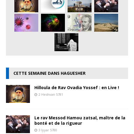
CETTE SEMAINE DANS HAGUESHER
Hilloula de Rav Ovadia Yossef : en Live !
2 Heshvan 5781
Le rav Messod Hamou zatsal, maître de la
bonté et de la rigueur
3 Iyyar 5780