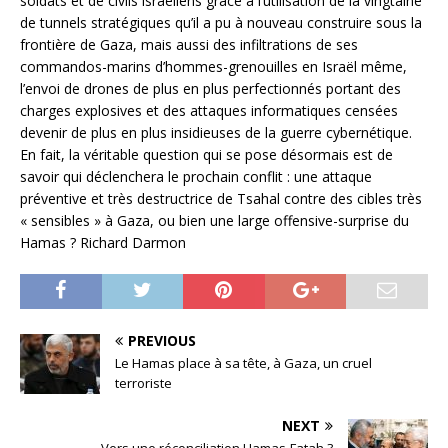
soldats et de civils israéliens grâce à l’utilisation de la vingtaine
de tunnels stratégiques qu’il a pu à nouveau construire sous la
frontière de Gaza, mais aussi des infiltrations de ses
commandos-marins d’hommes-grenouilles en Israël même,
l’envoi de drones de plus en plus perfectionnés portant des
charges explosives et des attaques informatiques censées
devenir de plus en plus insidieuses de la guerre cybernétique.
En fait, la véritable question qui se pose désormais est de
savoir qui déclenchera le prochain conflit : une attaque
préventive et très destructrice de Tsahal contre des cibles très
« sensibles » à Gaza, ou bien une large offensive-surprise du
Hamas ? Richard Darmon
PREVIOUS
Le Hamas place à sa tête, à Gaza, un cruel
terroriste
NEXT
Vers une réconciliation Hamas-Fatah ?