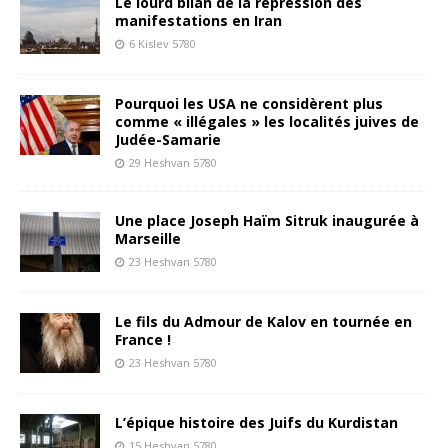
Le lourd bilan de la répression des
manifestations en Iran
6 Kislev 5780
Pourquoi les USA ne considèrent plus
comme « illégales » les localités juives de
Judée-Samarie
29 Heshvan 5780
Une place Joseph Haïm Sitruk inaugurée à
Marseille
23 Heshvan 5780
Le fils du Admour de Kalov en tournée en
France !
23 Heshvan 5780
L’épique histoire des Juifs du Kurdistan
15 Heshvan 5780