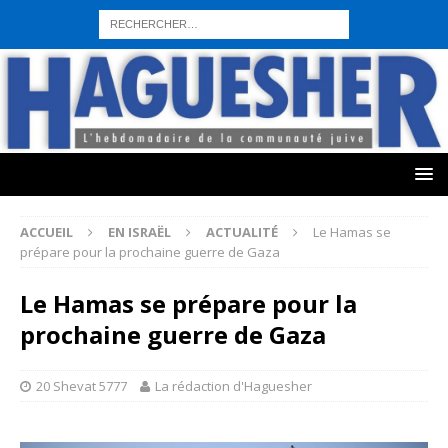
sohbet hattı numarası
seks hattı numara
istanbul escort bayanlar
sohbet hattı numaralar
seks hattı numaralar"
ucuz sohbet hattı
numaraları
sohbet hattı
sex hattı
telefonda seks numara
sıcak sex
numaraları
sohbet hattı
canlı sohbet hatları
sohbet numaraları
ucuz
sex sohbet hattı numaraları
yeni casino siteleri
ACCUEIL
EN ISRAËL
ACTUALITÉ
Le Hamas se
prépare pour la prochaine guerre de Gaza
Le Hamas se prépare pour la
prochaine guerre de Gaza
20 Shevat 5777
La rédaction d'Haguesher