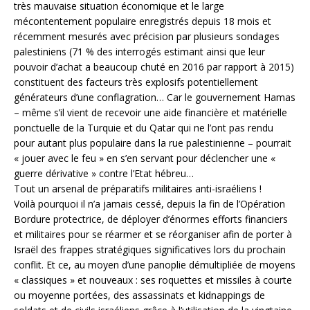
très mauvaise situation économique et le large
mécontentement populaire enregistrés depuis 18 mois et
récemment mesurés avec précision par plusieurs sondages
palestiniens (71 % des interrogés estimant ainsi que leur
pouvoir d’achat a beaucoup chuté en 2016 par rapport à 2015)
constituent des facteurs très explosifs potentiellement
générateurs d’une conflagration… Car le gouvernement Hamas
– même s’il vient de recevoir une aide financière et matérielle
ponctuelle de la Turquie et du Qatar qui ne l’ont pas rendu
pour autant plus populaire dans la rue palestinienne – pourrait
« jouer avec le feu » en s’en servant pour déclencher une «
guerre dérivative » contre l’Etat hébreu…
Tout un arsenal de préparatifs militaires anti-israéliens !
Voilà pourquoi il n’a jamais cessé, depuis la fin de l’Opération
Bordure protectrice, de déployer d’énormes efforts financiers
et militaires pour se réarmer et se réorganiser afin de porter à
Israël des frappes stratégiques significatives lors du prochain
conflit. Et ce, au moyen d’une panoplie démultipliée de moyens
« classiques » et nouveaux : ses roquettes et missiles à courte
ou moyenne portées, des assassinats et kidnappings de