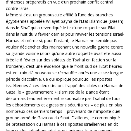
d’intenses préparatifs en vue d’un prochain conflit central
contre Israël.
Même si c’est un groupuscule affilié à l’une des branches
égyptiennes appelée Wilayet Sayna de l’Etat islamique (Daësh)
dans le Sinaï qui a revendiqué le tir d’une roquette sur Eilat
dans la nuit du 8 février dernier pour raviver les tensions Israël-
Hamas et même si, pour l’instant, le Hamas ne semble pas
vouloir déclencher dès maintenant une nouvelle guerre contre
sa grande voisine (alors qu’une autre roquette avait été aussi
tirée le 6 février sur des soldats de Tsahal en faction sur la
frontière), c’est une évidence que le front-sud de l’Etat hébreu
est en train d’à nouveau se réchauffer après une assez longue
période d’accalmie. Ce qui explique pourquoi les ripostes
israéliennes à ces deux tirs ont frappé des cibles du Hamas de
Gaza, le « gouvernement » islamiste de la Bande étant
désormais tenu entièrement responsable par Tsahal de tous
les débordements et agressions sécuritaires – de plus en plus
nombreux ces derniers temps – provenant de n’importe quel
groupe armé de Gaza ou du Sinaï. D’ailleurs, le communiqué
de protestation du Hamas à ces ripostes israéliennes en dit
long sur les intentions réelles qui animent le mouvement