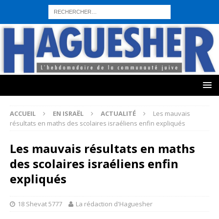
sohbet hattı numarası
seks hattı numara
istanbul escort bayanlar
sohbet hattı numaralar
seks hattı numaralar"
ucuz sohbet hattı
numaraları
sohbet hattı
sex hattı
telefonda seks numara
sıcak sex
numaraları
sohbet hattı
canlı sohbet hatları
sohbet numaraları
ucuz
sex sohbet hattı numaraları
yeni casino siteleri
ACCUEIL
EN ISRAËL
ACTUALITÉ
Les mauvais
résultats en maths des scolaires israéliens enfin expliqués
Les mauvais résultats en maths
des scolaires israéliens enfin
expliqués
18 Shevat 5777
La rédaction d'Haguesher