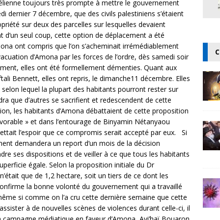
élienne toujours très prompte à mettre le gouvernement
di dernier 7 décembre, que des civils palestiniens s’étaient
riété sur deux des parcelles sur lesquelles devaient
nt d’un seul coup, cette option de déplacement a été
na ont compris que l’on s’acheminait irrémédiablement
C
acuation d’Amona par les forces de l’ordre, dès samedi soir
lement, elles ont été formellement démenties. Quant aux
ali Bennett, elles ont repris, le dimanche11 décembre. Elles
selon lequel la plupart des habitants pourront rester sur
dra que d’autres se sacrifient et redescendent de cette
ition, les habitants d’Amona débattaient de cette proposition
avorable » et dans l’entourage de Binyamin Nétanyaou
ttait l’espoir que ce compromis serait accepté par eux. Si
ement demandera un report d’un mois de la décision
ndre ses dispositions et de veiller à ce que tous les habitants
erficie égale. Selon la proposition initiale du Dr
n’était que de 1,2 hectare, soit un tiers de ce dont les
 confirme la bonne volonté du gouvernement qui a travaillé
même si comme on l’a cru cette dernière semaine que cette
assister à de nouvelles scènes de violences durant celle-ci, il
 la campagne médiatique en faveur d’Amona, Avi’haï Bouaron