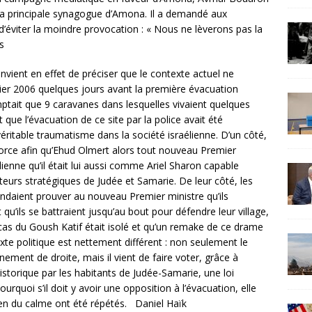
 la principale synagogue d’Amona. Il a demandé aux
 d’éviter la moindre provocation : « Nous ne lèverons pas la
s
onvient en effet de préciser que le contexte actuel ne
rier 2006 quelques jours avant la première évacuation
ptait que 9 caravanes dans lesquelles vivaient quelques
t que l’évacuation de ce site par la police avait été
ritable traumatisme dans la société israélienne. D’un côté,
 force afin qu’Ehud Olmert alors tout nouveau Premier
lienne qu’il était lui aussi comme Ariel Sharon capable
uteurs stratégiques de Judée et Samarie. De leur côté, les
ndaient prouver au nouveau Premier ministre qu’ils
u’ils se battraient jusqu’au bout pour défendre leur village,
cas du Goush Katif était isolé et qu’un remake de ce drame
exte politique est nettement différent : non seulement le
ment de droite, mais il vient de faire voter, grâce à
storique par les habitants de Judée-Samarie, une loi
urquoi s’il doit y avoir une opposition à l’évacuation, elle
tien du calme ont été répétés. Daniel Haïk