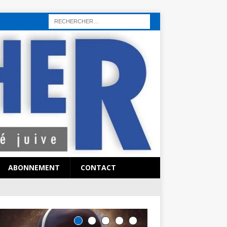
rı
sohbet hattı
sex hattı
telefonda seks numara
sıcak sex numaraları
ABONNEMENT
CONTACT