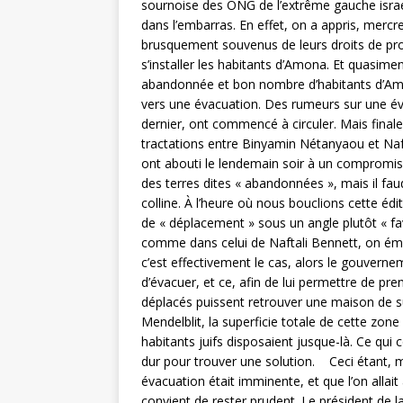
sournoise des ONG de l’extrême gauche isra
dans l’embarras. En effet, on a appris, mercre
brusquement souvenus de leurs droits de prop
s’installer les habitants d’Amona. Et quasime
abandonnée et bon nombre d’habitants d’Amo
vers une évacuation. Des rumeurs sur une év
dernier, ont commencé à circuler. Mais fina
tractations entre Binyamin Nétanyaou et Naft
ont abouti le lendemain soir à un compromis 
des terres dites « abandonnées », mais il fau
colline. À l’heure où nous bouclions cette éd
de « déplacement » sous un angle plutôt « f
comme dans celui de Naftali Bennett, on éme
c’est effectivement le cas, alors le gouvern
d’évacuer, et ce, afin de lui permettre de pre
déplacés puissent retrouver une maison de sup
Mendelblit, la superficie totale de cette zone 
habitants juifs disposaient jusque-là. Ce qui
dur pour trouver une solution. Ceci étant, 
évacuation était imminente, et que l’on allait 
convient de rester prudent. Le président de