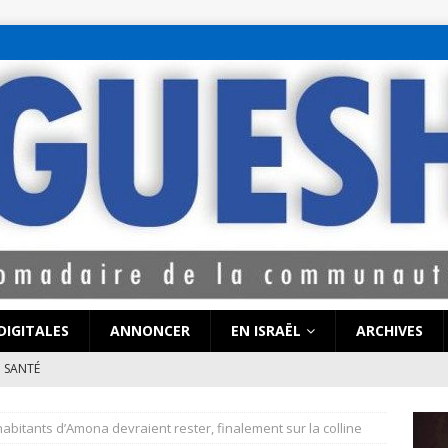
bet hattı numaralar
seks hattı numaralar"
ucuz sohbet hattı numarala
attı numaraları
DIGITALES
ANNONCER
EN ISRAËL
ARCHIVES
SANTÉ
e de Coronavirus pourrait-elle « calmer le jeu » au Moyen-Orient
habitants d’Amona devraient rester, finalement sur la colline