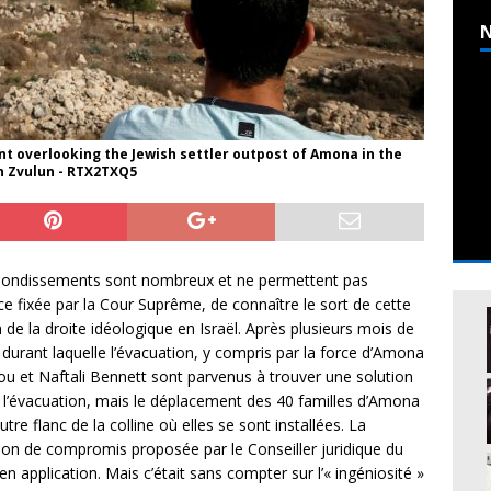
N
nt overlooking the Jewish settler outpost of Amona in the
n Zvulun - RTX2TXQ5
ebondissements sont nombreux et ne permettent pas
e fixée par la Cour Suprême, de connaître le sort de cette
 de la droite idéologique en Israël. Après plusieurs mois de
 durant laquelle l’évacuation, y compris par la force d’Amona
ou et Naftali Bennett sont parvenus à trouver une solution
l’évacuation, mais le déplacement des 40 familles d’Amona
tre flanc de la colline où elles se sont installées. La
ion de compromis proposée par le Conseiller juridique du
n application. Mais c’était sans compter sur l’« ingéniosité »