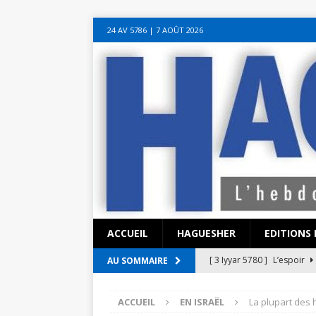
sohbet hattı numarası
seks hattı numara
istanbul escort bayanlar
soh
24 AV 5786‎ | 7 AOÛT 2026
sohbet hattı
canlı sohbet hatları
sohbet numaraları
ucuz sex sohbet h
yeni casino siteleri
ACCUEIL
HAGUESHER
EDITIONS 
[ 3 Iyyar 5780 ]
L’espoir
AU SOMMAIRE
[ 3 Iyyar 5780 ]
La pandémi
ACCUEIL
EN ISRAËL
La plupart des 
?
EN ISRAËL