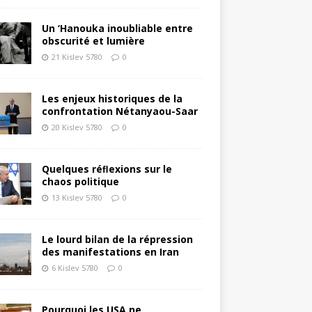
Un ‘Hanouka inoubliable entre
obscurité et lumière
21 Kislev 5780
0
Les enjeux historiques de la
confrontation Nétanyaou-Saar
20 Kislev 5780
0
Quelques réﬂexions sur le
chaos politique
13 Kislev 5780
0
Le lourd bilan de la répression
des manifestations en Iran
6 Kislev 5780
0
Pourquoi les USA ne