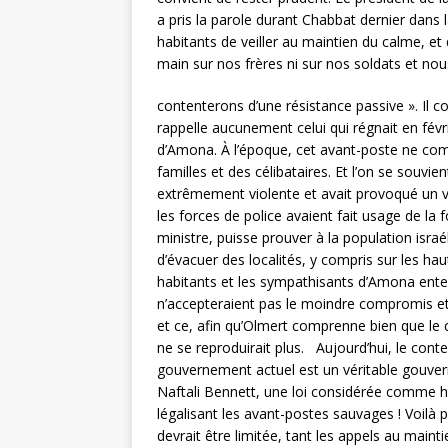
a pris la parole durant Chabbat dernier dans
habitants de veiller au maintien du calme, et
main sur nos frères ni sur nos soldats et nou
contenterons d’une résistance passive ». Il c
rappelle aucunement celui qui régnait en fév
d’Amona. À l’époque, cet avant-poste ne com
familles et des célibataires. Et l’on se souvien
extrêmement violente et avait provoqué un vé
les forces de police avaient fait usage de la
ministre, puisse prouver à la population israé
d’évacuer des localités, y compris sur les ha
habitants et les sympathisants d’Amona ente
n’accepteraient pas le moindre compromis et q
et ce, afin qu’Olmert comprenne bien que le 
ne se reproduirait plus. Aujourd’hui, le cont
gouvernement actuel est un véritable gouverne
Naftali Bennett, une loi considérée comme hi
légalisant les avant-postes sauvages ! Voilà po
devrait être limitée, tant les appels au main