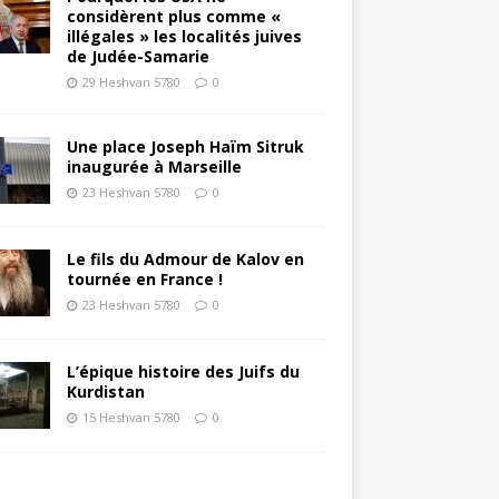
considèrent plus comme «
illégales » les localités juives
de Judée-Samarie
29 Heshvan 5780
0
Une place Joseph Haïm Sitruk
inaugurée à Marseille
23 Heshvan 5780
0
Le fils du Admour de Kalov en
tournée en France !
23 Heshvan 5780
0
L’épique histoire des Juifs du
Kurdistan
15 Heshvan 5780
0