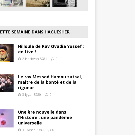
ETTE SEMAINE DANS HAGUESHER
Hilloula de Rav Ovadia Yossef :
en Live !
2 Heshvan 5781
0
Le rav Messod Hamou zatsal,
maître de la bonté et de la
rigueur
3 Iyyar 5780
0
Une ère nouvelle dans
l’Histoire : une pandémie
universelle
11 Nisan 5780
0