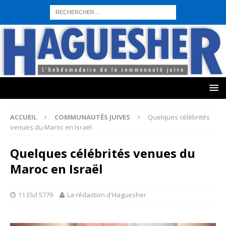
sohbet hattı numarası
seks hattı numara
istanbul escort bayanlar
sohbet hattı numaralar
seks hattı numaralar"
ucuz sohbet hattı
numaraları
sohbet hattı
sex hattı
telefonda seks numara
sıcak sex
numaraları
sohbet hattı
canlı sohbet hatları
sohbet numaraları
ucuz
sex sohbet hattı numaraları
yeni casino siteleri
ACCUEIL
COMMUNAUTÉS JUIVES
Quelques célébrités
venues du Maroc en Israël
Quelques célébrités venues du
Maroc en Israël
11 Elul 5779
La rédaction d'Haguesher