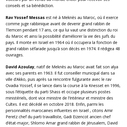
conseils et sa bénédiction.
Rav Yossef Messas
est né à Meknès au Maroc, où il exerce
comme juge rabbinique avant de devenir grand rabbin de
Tlemcen pendant 17 ans, ce qui lui vaut une distinction du roi
du Maroc et ainsi la possibilité d’améliorer la vie des juifs du
pays. Il monte en Israël en 1964 où il occupera la fonction de
grand rabbin séfarade jusqu’à son décès en 1974. Il rédigea 48
ouvrages.
David Azoulay
, natif de Meknès au Maroc avait fait son alya
avec ses parents en 1963. Il fut conseiller municipal dans sa
ville d’Akko, puis après sa rencontre fulgurante avec le rav
Ovadia Yossef, il se lance dans la course à la Knesset en 1996,
sous l’étiquette du parti Shass et occupe plusieurs postes
ministériels, dont vice ministre de l’Intérieur et ministre des
Cultes. Il est décédé en octobre 2018. Enfin, parmi les
personnalités marocaines influentes en Israël , citons Amir
Peretz chef du parti travailliste, Gadi Eizencot ancien chef
d’état-major, Shlomo Amar grand rabbin de Jérusalem, David