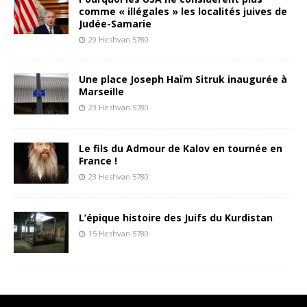
comme « illégales » les localités juives de
Judée-Samarie
29 Heshvan 5780
Une place Joseph Haïm Sitruk inaugurée à
Marseille
23 Heshvan 5780
Le fils du Admour de Kalov en tournée en
France !
23 Heshvan 5780
L’épique histoire des Juifs du Kurdistan
15 Heshvan 5780