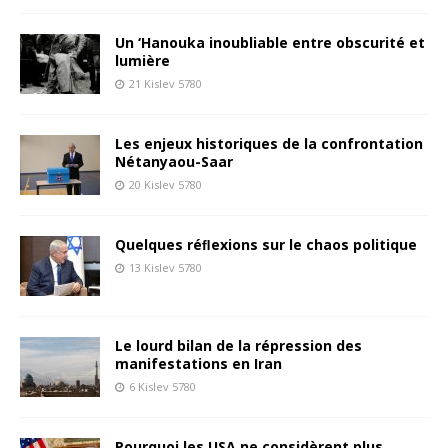
Un ‘Hanouka inoubliable entre obscurité et
lumière
21 Kislev 5780
Les enjeux historiques de la confrontation
Nétanyaou-Saar
20 Kislev 5780
Quelques réﬂexions sur le chaos politique
13 Kislev 5780
Le lourd bilan de la répression des
manifestations en Iran
6 Kislev 5780
Pourquoi les USA ne considèrent plus