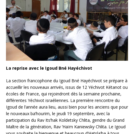
La reprise avec le Igoud Bné Hayéchivot
La section francophone du Igoud Bné Hayéchivot se prépare à
accueillir les nouveaux arrivés, issus de 12 Yéchivot Kétanot ou
écoles de France, qui rejoindront dès la semaine prochaine,
différentes Yéchivot israéliennes. La première rencontre du
Igoud de l’année aura lieu, aussi bien pour les anciens que pour
le nouveaux ba’hourim, le jeudi 19 septembre, avec la
participation du Rav Its’hak Koldetsky Chlita, gendre du Grand
Maître de la génération, Rav ‘Haïm Kaniewsky Chlita. Le Igoud
vous souhaite la bienvenue et beaucoup d’Hatsla’ha à tous