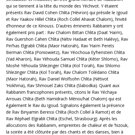
qui se tiennent à la tête du monde des Yéchivot. Y étaient
présents Rav David Cohen Chlita (‘Hévron) qui préside le Igoud
et Rav Yaakov Hillel Chlita (Roch Collel Ahavat Chalom), l’invité
d’honneur de ce Kinouss. D’autres éminents Rabbanim y ont
également pris part : Rav Chalom Bittan Chlita (Daat ‘Haïm),
Rav Guershon Cahen Chlita (Nétiv Hadaat et Beth Halévy), Rav
Pin’has Elgrabli Chlita (Maor Hatorah), Rav ‘Haïm Perets
Berman Chlita (Poniowietz), Rav Yéochoua Ey’henstein Chlita
(Yad Aharon), Rav Yéhouda Samuel Chlita (Kéter Shlomo), Rav
Moshé Yéhouda Shlezinger Chlita (Kol Torah), Rav Shlomo
Shlezinger Chlita (Kol Torah), Rav Chalom Tolédano Chlita
(Maor Hatorah), Rav Daniel Wolfsohn Chlita (Nétivot
‘Hokhma), Rav Shmouel Zaks Chlita (Slabodka). Quant aux
Rabbanim francophones présents, citons le Rav Yéchaya
Arrouas Chlita (Beth Hamidrach Ménou’hat Chalom) qui est
également le Rav du Igoud. Signalons également la présence
de Rav Binyamin Beressi Chlita (Roch Collel à Ramot) et de
Rav Réphaël Elgrabli Chlita (Eschel, Strasbourg). Après les
allocutions des Rabbanim, empreintes de chaleur et de ‘hizouk,
la soirée a été clôturée par des chants et des danses, bien à