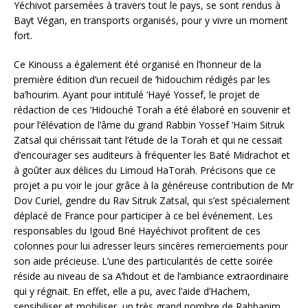
Yéchivot parsemées à travers tout le pays, se sont rendus à
Bayt Végan, en transports organisés, pour y vivre un moment
fort.
Ce Kinouss a également été organisé en l’honneur de la
première édition d’un recueil de ‘hidouchim rédigés par les
ba’hourim. Ayant pour intitulé ‘Hayé Yossef, le projet de
rédaction de ces ‘Hidouché Torah a été élaboré en souvenir et
pour l’élévation de l’âme du grand Rabbin Yossef ‘Haïm Sitruk
Zatsal qui chérissait tant l’étude de la Torah et qui ne cessait
d’encourager ses auditeurs à fréquenter les Baté Midrachot et
à goûter aux délices du Limoud HaTorah. Précisons que ce
projet a pu voir le jour grâce à la généreuse contribution de Mr
Dov Curiel, gendre du Rav Sitruk Zatsal, qui s’est spécialement
déplacé de France pour participer à ce bel événement. Les
responsables du Igoud Bné Hayéchivot profitent de ces
colonnes pour lui adresser leurs sincères remerciements pour
son aide précieuse. L’une des particularités de cette soirée
réside au niveau de sa A’hdout et de l’ambiance extraordinaire
qui y régnait. En effet, elle a pu, avec l’aide d’Hachem,
sensibiliser et mobiliser, un très grand nombre de Rabbanim