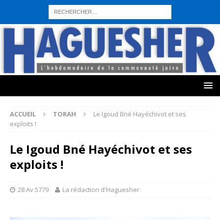
sohbet hattı numarası
seks hattı numara
istanbul escort bayanlar
sohbet hattı numaralar
seks hattı numaralar"
ucuz sohbet hattı
numaraları
sohbet hattı
sex hattı
telefonda seks numara
sıcak sex
numaraları
sohbet hattı
canlı sohbet hatları
sohbet numaraları
ucuz
sex sohbet hattı numaraları
yeni casino siteleri
ACCUEIL
TORAH
Le Igoud Bné Hayéchivot et ses
exploits !
Le Igoud Bné Hayéchivot et ses
exploits !
28 Av 5779
La rédaction d'Haguesher