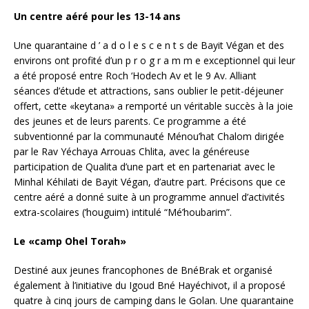
Un centre aéré pour les 13-14 ans
Une quarantaine d ’ a d o l e s c e n t s de Bayit Végan et des
environs ont profité d’un p r o g r a m m e exceptionnel qui leur
a été proposé entre Roch ‘Hodech Av et le 9 Av. Alliant
séances d’étude et attractions, sans oublier le petit-déjeuner
offert, cette «keytana» a remporté un véritable succès à la joie
des jeunes et de leurs parents. Ce programme a été
subventionné par la communauté Ménou’hat Chalom dirigée
par le Rav Yéchaya Arrouas Chlita, avec la généreuse
participation de Qualita d’une part et en partenariat avec le
Minhal Kéhilati de Bayit Végan, d’autre part. Précisons que ce
centre aéré a donné suite à un programme annuel d’activités
extra-scolaires (‘houguim) intitulé “Mé’houbarim”.
Le «camp Ohel Torah»
Destiné aux jeunes francophones de BnéBrak et organisé
également à l’initiative du Igoud Bné Hayéchivot, il a proposé
quatre à cinq jours de camping dans le Golan. Une quarantaine