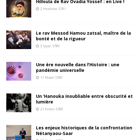
Hilloula de Rav Ovadia Yossef : en Live !
2 Heshvan 5781
Le rav Messod Hamou zatsal, maître de la
bonté et de la rigueur
3 Iyyar 5780
Une ère nouvelle dans l’Histoire : une
pandémie universelle
11 Nisan 5780
Un ‘Hanouka inoubliable entre obscurité et
lumière
21 Kislev 5780
Les enjeux historiques de la confrontation
Nétanyaou-Saar