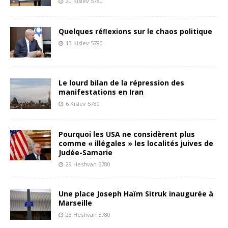
20 Kislev 5780
Quelques réﬂexions sur le chaos politique
13 Kislev 5780
Le lourd bilan de la répression des
manifestations en Iran
6 Kislev 5780
Pourquoi les USA ne considèrent plus
comme « illégales » les localités juives de
Judée-Samarie
29 Heshvan 5780
Une place Joseph Haïm Sitruk inaugurée à
Marseille
23 Heshvan 5780