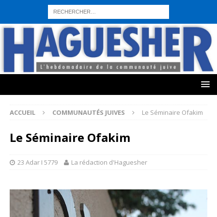
sohbet hattı numarası
seks hattı numara
istanbul escort bayanlar
sohbet hattı numaralar
seks hattı numaralar"
ucuz sohbet hattı
numaraları
sohbet hattı
sex hattı
telefonda seks numara
sıcak sex
numaraları
sohbet hattı
canlı sohbet hatları
sohbet numaraları
ucuz
sex sohbet hattı numaraları
yeni casino siteleri
ACCUEIL
COMMUNAUTÉS JUIVES
Le Séminaire Ofakim
Le Séminaire Ofakim
23 Adar I 5779
La rédaction d'Haguesher