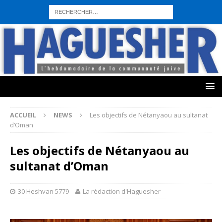
sohbet hattı numarası
seks hattı numara
istanbul escort bayanlar
sohbet hattı numaralar
seks hattı numaralar"
ucuz sohbet hattı
numaraları
sohbet hattı
sex hattı
telefonda seks numara
sıcak sex
numaraları
sohbet hattı
canlı sohbet hatları
sohbet numaraları
ucuz
sex sohbet hattı numaraları
yeni casino siteleri
ACCUEIL
NEWS
Les objectifs de Nétanyaou au sultanat
d’Oman
Les objectifs de Nétanyaou au
sultanat d’Oman
30 Heshvan 5779
La rédaction d'Haguesher