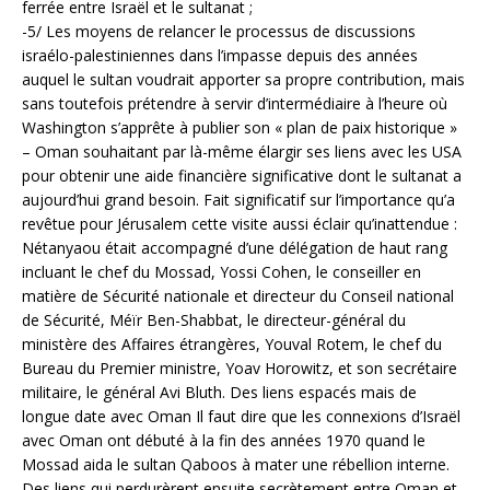
ferrée entre Israël et le sultanat ;
-5/ Les moyens de relancer le processus de discussions
israélo-palestiniennes dans l’impasse depuis des années
auquel le sultan voudrait apporter sa propre contribution, mais
sans toutefois prétendre à servir d’intermédiaire à l’heure où
Washington s’apprête à publier son « plan de paix historique »
– Oman souhaitant par là-même élargir ses liens avec les USA
pour obtenir une aide financière significative dont le sultanat a
aujourd’hui grand besoin. Fait significatif sur l’importance qu’a
revêtue pour Jérusalem cette visite aussi éclair qu’inattendue :
Nétanyaou était accompagné d’une délégation de haut rang
incluant le chef du Mossad, Yossi Cohen, le conseiller en
matière de Sécurité nationale et directeur du Conseil national
de Sécurité, Méïr Ben-Shabbat, le directeur-général du
ministère des Affaires étrangères, Youval Rotem, le chef du
Bureau du Premier ministre, Yoav Horowitz, et son secrétaire
militaire, le général Avi Bluth. Des liens espacés mais de
longue date avec Oman Il faut dire que les connexions d’Israël
avec Oman ont débuté à la fin des années 1970 quand le
Mossad aida le sultan Qaboos à mater une rébellion interne.
Des liens qui perdurèrent ensuite secrètement entre Oman et