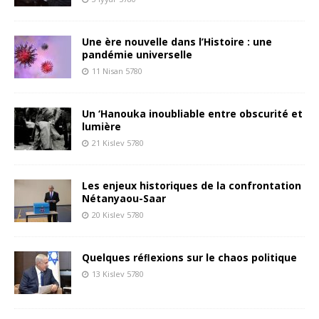
Une ère nouvelle dans l’Histoire : une
pandémie universelle
11 Nisan 5780
Un ‘Hanouka inoubliable entre obscurité et
lumière
21 Kislev 5780
Les enjeux historiques de la confrontation
Nétanyaou-Saar
20 Kislev 5780
Quelques réﬂexions sur le chaos politique
13 Kislev 5780