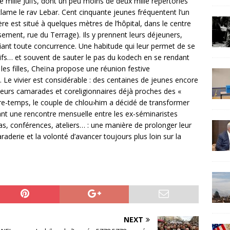
 mille Juifs, dont un peu moins de deux mille répertoriés
clame le rav Lebar. Cent cinquante jeunes fréquentent l’un
e est situé à quelques mètres de l’hôpital, dans le centre
sement, rue du Terrage). Ils y prennent leurs déjeuners,
fiant toute concurrence. Une habitude qui leur permet de se
juifs… et souvent de sauter le pas du kodech en se rendant
les filles, Cheïna propose une réunion festive
 Le vivier est considérable : des centaines de jeunes encore
leurs camarades et coreligionnaires déjà proches des «
re-temps, le couple de chlou›him a décidé de transformer
isant une rencontre mensuelle entre les ex-séminaristes
, conférences, ateliers… : une manière de prolonger leur
aderie et la volonté d’avancer toujours plus loin sur la
NEXT