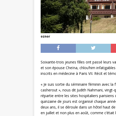
oznor
Soixante-trois jeunes filles ont passé leurs 
et son épouse Cheïna, chlou’him infatigables 
inscrits en médecine à Paris VII. Récit et té
« Je suis sortie du séminaire féminin avec l
casherout », nous dit Judith Nahmani, vingt-q
répartie entre les sites hospitaliers parisiens
quinzaine de jours est organisé chaque année
deux ans, il se déroule dans un hôtel haut d
en juillet et non plus en août, comme c’était