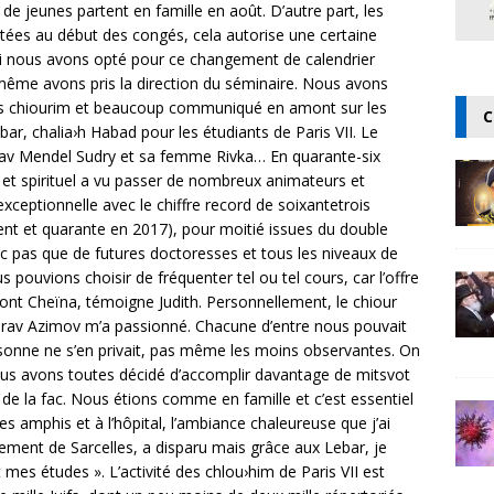
de jeunes partent en famille en août. D’autre part, les
ées au début des congés, cela autorise une certaine
quoi nous avons opté pour ce changement de calendrier
ême avons pris la direction du séminaire. Nous avons
, les chiourim et beaucoup communiqué en amont sur les
C
bar, chalia›h Habad pour les étudiants de Paris VII. Le
av Mendel Sudry et sa femme Rivka… En quarante-six
t et spirituel a vu passer de nombreux animateurs et
 exceptionnelle avec le chiffre record de soixantetrois
ent et quarante en 2017), pour moitié issues du double
onc pas que de futures doctoresses et tous les niveaux de
s pouvions choisir de fréquenter tel ou tel cours, car l’offre
dont Cheïna, témoigne Judith. Personnellement, le chiour
 du rav Azimov m’a passionné. Chacune d’entre nous pouvait
rsonne ne s’en privait, pas même les moins observantes. On
nous avons toutes décidé d’accomplir davantage de mitsvot
 de la fac. Nous étions comme en famille et c’est essentiel
les amphis et à l’hôpital, l’ambiance chaleureuse que j’ai
ment de Sarcelles, a disparu mais grâce aux Lebar, je
s études ». L’activité des chlou›him de Paris VII est