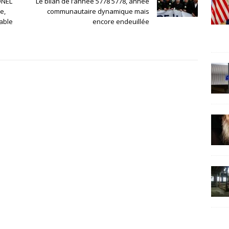
ONEL
Le bilan de l’année 5778 5778, année
e,
communautaire dynamique mais
able
encore endeuillée