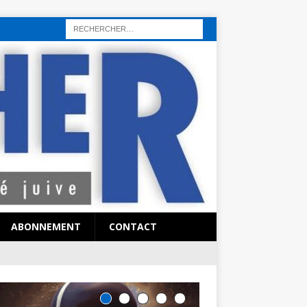
rı
sohbet hattı
sex hattı
telefonda seks numara
sıcak sex numaraları
ABONNEMENT
CONTACT