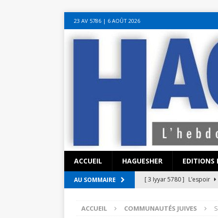
sohbet hattı numarası
seks hattı numara
istanbul escort bayanlar
soh
23 AV 5786‎ | 6 AOÛT 2026
sohbet hattı
canlı sohbet hatları
sohbet numaraları
ucuz sex sohbet h
yeni casino siteleri
ACCUEIL
HAGUESHER
EDITIONS 
[ 3 Iyyar 5780 ]
L’espoir
AU SOMMAIRE
[ 3 Iyyar 5780 ]
La pandémi
ACCUEIL
COMMUNAUTÉS JUIVES
S
?
EN ISRAËL