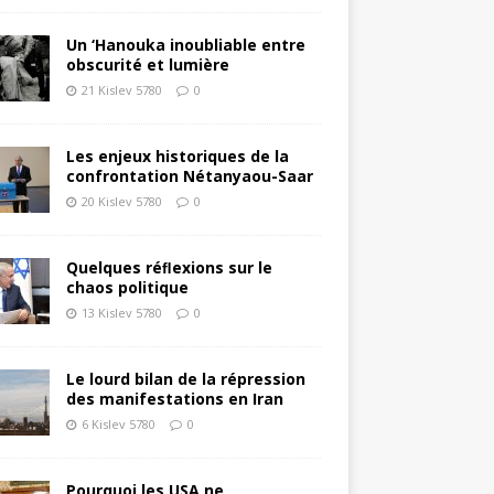
Un ‘Hanouka inoubliable entre
obscurité et lumière
21 Kislev 5780
0
Les enjeux historiques de la
confrontation Nétanyaou-Saar
20 Kislev 5780
0
Quelques réﬂexions sur le
chaos politique
13 Kislev 5780
0
Le lourd bilan de la répression
des manifestations en Iran
6 Kislev 5780
0
Pourquoi les USA ne