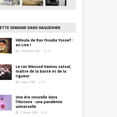
ETTE SEMAINE DANS HAGUESHER
Hilloula de Rav Ovadia Yossef :
en Live !
2 Heshvan 5781
0
Le rav Messod Hamou zatsal,
maître de la bonté et de la
rigueur
3 Iyyar 5780
0
Une ère nouvelle dans
l’Histoire : une pandémie
universelle
11 Nisan 5780
0