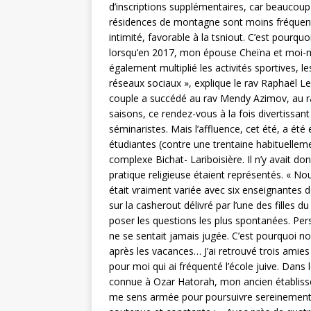
d’inscriptions supplémentaires, car beaucoup 
résidences de montagne sont moins fréquent
intimité, favorable à la tsniout. C’est pour
lorsqu’en 2017, mon épouse Cheïna et moi-m
également multiplié les activités sportives
réseaux sociaux », explique le rav Raphaël Le
couple a succédé au rav Mendy Azimov, au r
saisons, ce rendez-vous à la fois divertissan
séminaristes. Mais l’affluence, cet été, a été
étudiantes (contre une trentaine habituellem
complexe Bichat- Lariboisière. Il n’y avait d
pratique religieuse étaient représentés. « Nou
était vraiment variée avec six enseignantes 
sur la casherout délivré par l’une des filles
poser les questions les plus spontanées. Pe
ne se sentait jamais jugée. C’est pourquoi 
après les vacances… J’ai retrouvé trois amies
pour moi qui ai fréquenté l’école juive. Dans 
connue à Ozar Hatorah, mon ancien établisse
me sens armée pour poursuivre sereinement me