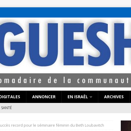
bet hattı numaralar
seks hattı numaralar"
ucuz sohbet hattı numarala
attı numaraları
DIGITALES
ANNONCER
EN ISRAËL
ARCHIVES
SANTÉ
e de Coronavirus pourrait-elle « calmer le jeu » au Moyen-Orient
uccès record pour le séminaire féminin du Beth Loubavitch