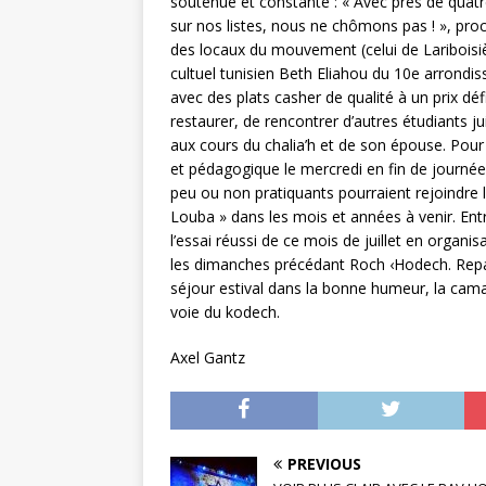
soutenue et constante : « Avec près de quatre
sur nos listes, nous ne chômons pas ! », pro
des locaux du mouvement (celui de Lariboisièr
cultuel tunisien Beth Eliahou du 10e arrondis
avec des plats casher de qualité à un prix dé
restaurer, de rencontrer d’autres étudiants 
aux cours du chalia’h et de son épouse. Pour 
et pédagogique le mercredi en fin de journée.
peu ou non pratiquants pourraient rejoindre 
Louba » dans les mois et années à venir. Ent
l’essai réussi de ce mois de juillet en organ
les dimanches précédant Roch ‹Hodech. Repas
séjour estival dans la bonne humeur, la camar
voie du kodech.
Axel Gantz
PREVIOUS