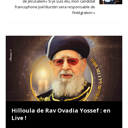
de Jérusalem« Si je suis élu, mon candidat
francophone Joël Burstin sera responsable de
l’Intégration »
Hilloula de Rav Ovadia Yossef : en
Live !