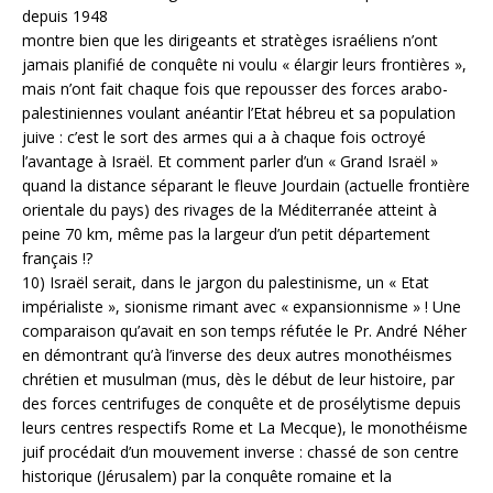
depuis 1948
montre bien que les dirigeants et stratèges israéliens n’ont
jamais planifié de conquête ni voulu « élargir leurs frontières »,
mais n’ont fait chaque fois que repousser des forces arabo-
palestiniennes voulant anéantir l’Etat hébreu et sa population
juive : c’est le sort des armes qui a à chaque fois octroyé
l’avantage à Israël. Et comment parler d’un « Grand Israël »
quand la distance séparant le fleuve Jourdain (actuelle frontière
orientale du pays) des rivages de la Méditerranée atteint à
peine 70 km, même pas la largeur d’un petit département
français !?
10) Israël serait, dans le jargon du palestinisme, un « Etat
impérialiste », sionisme rimant avec « expansionnisme » ! Une
comparaison qu’avait en son temps réfutée le Pr. André Néher
en démontrant qu’à l’inverse des deux autres monothéismes
chrétien et musulman (mus, dès le début de leur histoire, par
des forces centrifuges de conquête et de prosélytisme depuis
leurs centres respectifs Rome et La Mecque), le monothéisme
juif procédait d’un mouvement inverse : chassé de son centre
historique (Jérusalem) par la conquête romaine et la