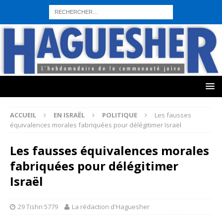
sohbet hattı numarası
seks hattı numara
istanbul escort bayanlar
sohbet hattı numaralar
seks hattı numaralar"
ucuz sohbet hattı
numaraları
sohbet hattı
sex hattı
telefonda seks numara
sıcak sex
numaraları
sohbet hattı
canlı sohbet hatları
sohbet numaraları
ucuz
sex sohbet hattı numaraları
yeni casino siteleri
ACCUEIL
EN ISRAËL
POLITIQUE
Les fausses
équivalences morales fabriquées pour délégitimer Israël
Les fausses équivalences morales
fabriquées pour délégitimer
Israël
29 Tishri 5779
La rédaction d'Haguesher