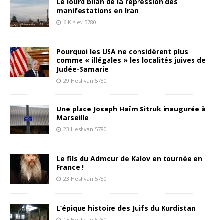
Le lourd bilan de la répression des
manifestations en Iran
6 Kislev 5780
Pourquoi les USA ne considèrent plus
comme « illégales » les localités juives de
Judée-Samarie
29 Heshvan 5780
Une place Joseph Haïm Sitruk inaugurée à
Marseille
23 Heshvan 5780
Le fils du Admour de Kalov en tournée en
France !
23 Heshvan 5780
L’épique histoire des Juifs du Kurdistan
15 Heshvan 5780