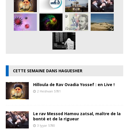
CETTE SEMAINE DANS HAGUESHER
Hilloula de Rav Ovadia Yossef : en Live !
2 Heshvan 5781
Le rav Messod Hamou zatsal, maître de la
bonté et de la rigueur
3 Iyyar 5780