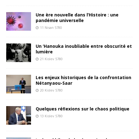
Une ère nouvelle dans l’Histoire : une
pandémie universelle
11 Nisan 5780
Un ‘Hanouka inoubliable entre obscurité et
lumière
21 Kislev 5780
Les enjeux historiques de la confrontation
Nétanyaou-Saar
20 Kislev 5780
Quelques réﬂexions sur le chaos politique
13 Kislev 5780