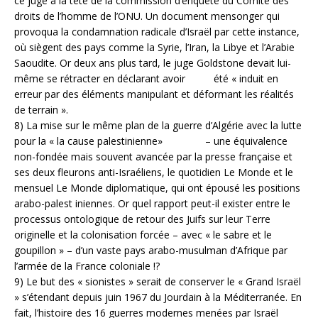
ce juge à la tête de la commission d’enquête du Comité des
droits de l’homme de l’ONU. Un document mensonger qui
provoqua la condamnation radicale d’Israël par cette instance,
où siègent des pays comme la Syrie, l’Iran, la Libye et l’Arabie
Saoudite. Or deux ans plus tard, le juge Goldstone devait lui-
même se rétracter en déclarant avoir été « induit en
erreur par des éléments manipulant et déformant les réalités
de terrain ».
8) La mise sur le même plan de la guerre d’Algérie avec la lutte
pour la « la cause palestinienne» – une équivalence
non-fondée mais souvent avancée par la presse française et
ses deux fleurons anti-Israéliens, le quotidien Le Monde et le
mensuel Le Monde diplomatique, qui ont épousé les positions
arabo-palest iniennes. Or quel rapport peut-il exister entre le
processus ontologique de retour des Juifs sur leur Terre
originelle et la colonisation forcée – avec « le sabre et le
goupillon » – d’un vaste pays arabo-musulman d’Afrique par
l’armée de la France coloniale !?
9) Le but des « sionistes » serait de conserver le « Grand Israël
» s’étendant depuis juin 1967 du Jourdain à la Méditerranée. En
fait, l’histoire des 16 guerres modernes menées par Israël