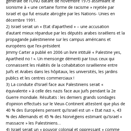
générale de l’ONU datant de novembre 1975 assimilant le
sionisme à « une certaine forme de racisme » rejetée par
Israël et qui fut ensuite abrogée par les Nations- Unies en
décembre 1991.
2) Israël serait un « Etat d’apartheid » – une accusation
d’autant mieux répandue par les députés arabes israéliens et la
propagande palestinienne sur les campus américains et
européens que l’ex-président
Jimmy Carter a publié en 2006 un livre intitulé « Palestine yes,
Apartheid no ! ». Un mensonge démenti par tous ceux qui
connaissent les réalités de la cohabitation israélienne entre
Juifs et Arabes dans les hôpitaux, les universités, les jardins
publics et les centres commerciaux !
3) La conduite d’Israël face aux Palestiniens serait «
équivalente » à celle des nazis face aux Juifs pendant la 2e
Guerre mondiale. Résultats : les derniers grands sondages
d’opinion effectués sur le Vieux-Continent attestent que plus de
40 % des Européens pensent qu’Israël est un « Etat nazi », 43
% des Allemands et 45 % des Norvégiens estimant qu’Israël «
massacre » les Palestiniens…
4) Israël serait un « pouvoir colonial et oppressant » comme