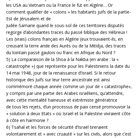
les USA au Vietnam ou la France le fut en Algérie… Or
comment qualifier de « colons » les habitants juifs de la partie-
Est de Jérusalem et de
Judée-Samarie quand le sous-sol de ces territoires disputés
regorge d’abondantes traces du passé biblique des Hébreux !
Les (vrais) colons français en Algérie (eux trouvaient-ils, en
creusant la terre aride des Aurès ou de la Mitidja, des traces
du lointain passé gaulois ou franc en Afrique du Nord ?
5) La comparaison de la Shoa à la Nakba (en arabe : la «
catastrophe ») que représente pour les Palestiniens la date du
14 mai 1948, jour de la renaissance d’Israël. Si le retour
historique des Juifs sur leur terre ancestrale est ainsi
commémoré chaque année comme un jour de « catastrophe»,
y compris par une partie des Arabes israéliens, qu’attendre,
avec cette mentalité haineuse et extrémiste génératrice
de tous les rejets, d’un processus de paix censé promouvoir la
« solution à deux Etats » où Israël et la Palestine vivraient côte
à côte en harmonie ?
6) Tsahal et les forces de sécurité d’Israël tireraient
volontairement et « avec cruauté » sur les civils, alors que c’est