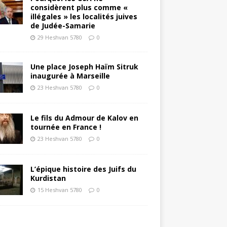
considèrent plus comme «
illégales » les localités juives
de Judée-Samarie
29 Heshvan 5780
0
Une place Joseph Haïm Sitruk
inaugurée à Marseille
23 Heshvan 5780
0
Le fils du Admour de Kalov en
tournée en France !
23 Heshvan 5780
0
L’épique histoire des Juifs du
Kurdistan
15 Heshvan 5780
0