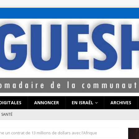
bet hattı numaralar
seks hattı numaralar"
ucuz sohbet hattı numarala
attı numaraları
DIGITALES
ANNONCER
EN ISRAËL
ARCHIVES
SANTÉ
e de Coronavirus pourrait-elle « calmer le jeu » au Moyen-Orient
gne un contrat de 13 millions de dollars avec l’Afrique