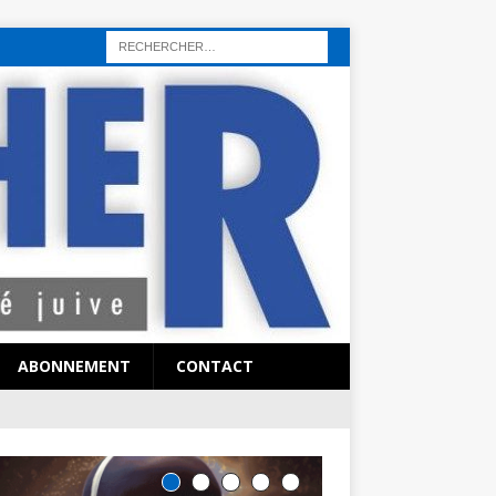
rı
sohbet hattı
sex hattı
telefonda seks numara
sıcak sex numaraları
ABONNEMENT
CONTACT