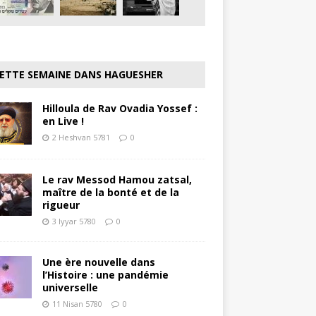
ETTE SEMAINE DANS HAGUESHER
Hilloula de Rav Ovadia Yossef :
en Live !
2 Heshvan 5781
0
Le rav Messod Hamou zatsal,
maître de la bonté et de la
rigueur
3 Iyyar 5780
0
Une ère nouvelle dans
l’Histoire : une pandémie
universelle
11 Nisan 5780
0