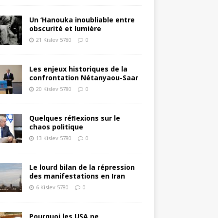
Un ‘Hanouka inoubliable entre
obscurité et lumière
21 Kislev 5780
0
Les enjeux historiques de la
confrontation Nétanyaou-Saar
20 Kislev 5780
0
Quelques réﬂexions sur le
chaos politique
13 Kislev 5780
0
Le lourd bilan de la répression
des manifestations en Iran
6 Kislev 5780
0
Pourquoi les USA ne