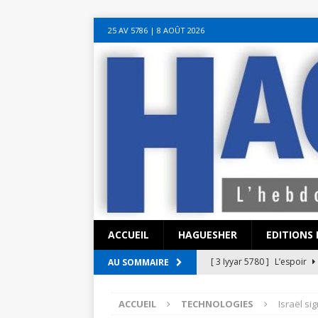
sohbet hattı numarası
seks hattı numara
istanbul escort bayanlar
soh
25 AV 5786‎ | 8 AOÛT 2026
sohbet hattı
canlı sohbet hatları
sohbet numaraları
ucuz sex sohbet h
yeni casino siteleri
ACCUEIL
HAGUESHER
EDITIONS 
[ 3 Iyyar 5780 ]
L’espoir
AU SOMMAIRE
[ 3 Iyyar 5780 ]
La pandémi
ACCUEIL
TECHNOLOGIES
Israël si
?
EN ISRAËL