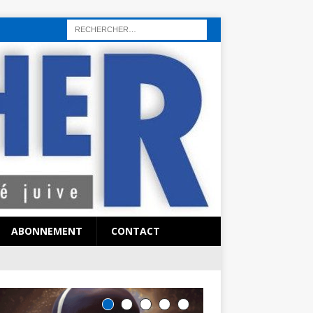
rı
sohbet hattı
sex hattı
telefonda seks numara
sıcak sex numaraları
ABONNEMENT
CONTACT