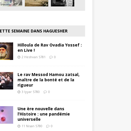
ETTE SEMAINE DANS HAGUESHER
Hilloula de Rav Ovadia Yossef :
en Live !
2 Heshvan 5781
0
Le rav Messod Hamou zatsal,
maître de la bonté et de la
rigueur
3 Iyyar 5780
0
Une ère nouvelle dans
l’Histoire : une pandémie
universelle
11 Nisan 5780
0