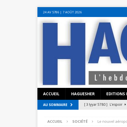
sohbet hattı numarası
seks hattı numara
istanbul escort bayanlar
soh
24 AV 5786‎ | 7 AOÛT 2026
sohbet hattı
canlı sohbet hatları
sohbet numaraları
ucuz sex sohbet h
yeni casino siteleri
ACCUEIL
HAGUESHER
EDITIONS 
[ 3 Iyyar 5780 ]
L’espoir
AU SOMMAIRE
[ 3 Iyyar 5780 ]
La pandémi
ACCUEIL
SOCIÉTÉ
Le nouvel aéropor
?
EN ISRAËL