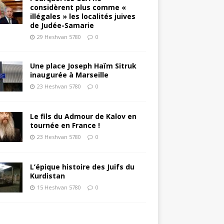
considèrent plus comme «
illégales » les localités juives
de Judée-Samarie
29 Heshvan 5780
0
Une place Joseph Haïm Sitruk
inaugurée à Marseille
23 Heshvan 5780
0
Le fils du Admour de Kalov en
tournée en France !
23 Heshvan 5780
0
L’épique histoire des Juifs du
Kurdistan
15 Heshvan 5780
0