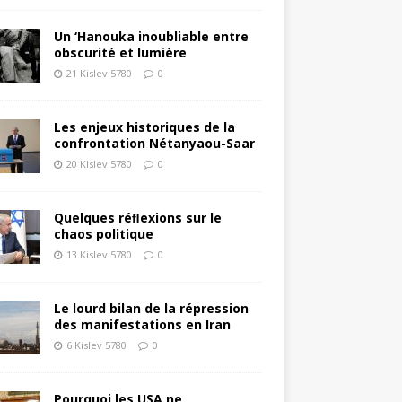
Un ‘Hanouka inoubliable entre
obscurité et lumière
21 Kislev 5780
0
Les enjeux historiques de la
confrontation Nétanyaou-Saar
20 Kislev 5780
0
Quelques réﬂexions sur le
chaos politique
13 Kislev 5780
0
Le lourd bilan de la répression
des manifestations en Iran
6 Kislev 5780
0
Pourquoi les USA ne