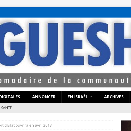
bet hattı numaralar
seks hattı numaralar"
ucuz sohbet hattı numarala
attı numaraları
DIGITALES
ANNONCER
EN ISRAËL
ARCHIVES
SANTÉ
e de Coronavirus pourrait-elle « calmer le jeu » au Moyen-Orient
t d’Eilat ouvrira en avril 2018