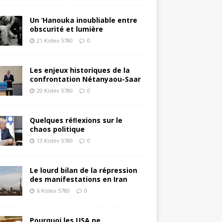
Un ‘Hanouka inoubliable entre
obscurité et lumière
21 Kislev 5780
0
Les enjeux historiques de la
confrontation Nétanyaou-Saar
20 Kislev 5780
0
Quelques réﬂexions sur le
chaos politique
13 Kislev 5780
0
Le lourd bilan de la répression
des manifestations en Iran
6 Kislev 5780
0
Pourquoi les USA ne