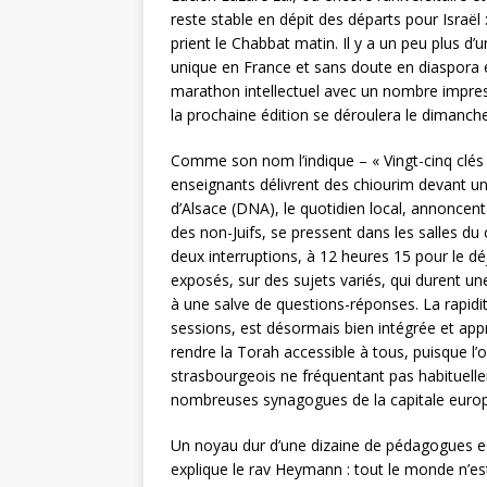
reste stable en dépit des départs pour Israë
prient le Chabbat matin. Il y a un peu plus d
unique en France et sans doute en diaspora 
marathon intellectuel avec un nombre impres
la prochaine édition se déroulera le dimanche
Comme son nom l’indique – « Vingt-cinq clés 
enseignants délivrent des chiourim devant un 
d’Alsace (DNA), le quotidien local, annoncen
des non-Juifs, se pressent dans les salles 
deux interruptions, à 12 heures 15 pour le dé
exposés, sur des sujets variés, qui durent u
à une salve de questions-réponses. La rapidit
sessions, est désormais bien intégrée et appré
rendre la Torah accessible à tous, puisque l’ob
strasbourgeois ne fréquentant pas habituelle
nombreuses synagogues de la capitale euro
Un noyau dur d’une dizaine de pédagogues est 
explique le rav Heymann : tout le monde n’es