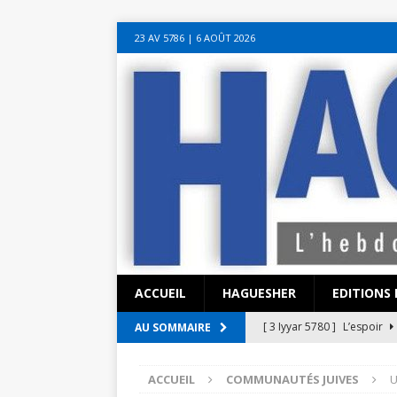
sohbet hattı numarası
seks hattı numara
istanbul escort bayanlar
soh
23 AV 5786‎ | 6 AOÛT 2026
sohbet hattı
canlı sohbet hatları
sohbet numaraları
ucuz sex sohbet h
yeni casino siteleri
ACCUEIL
HAGUESHER
EDITIONS 
[ 3 Iyyar 5780 ]
L’espoir
AU SOMMAIRE
[ 3 Iyyar 5780 ]
La pandémi
ACCUEIL
COMMUNAUTÉS JUIVES
U
?
EN ISRAËL