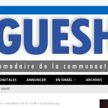
bet hattı numaralar
seks hattı numaralar"
ucuz sohbet hattı numarala
attı numaraları
DIGITALES
ANNONCER
EN ISRAËL
ARCHIVES
SANTÉ
e de Coronavirus pourrait-elle « calmer le jeu » au Moyen-Orient
n « marathon de la Torah » à Strasbourg