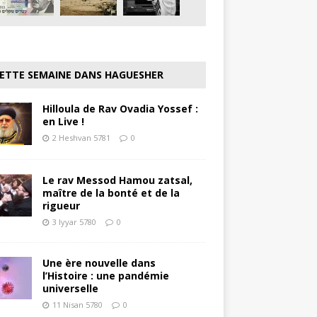
ETTE SEMAINE DANS HAGUESHER
Hilloula de Rav Ovadia Yossef :
en Live !
2 Heshvan 5781
0
Le rav Messod Hamou zatsal,
maître de la bonté et de la
rigueur
3 Iyyar 5780
0
Une ère nouvelle dans
l’Histoire : une pandémie
universelle
11 Nisan 5780
0