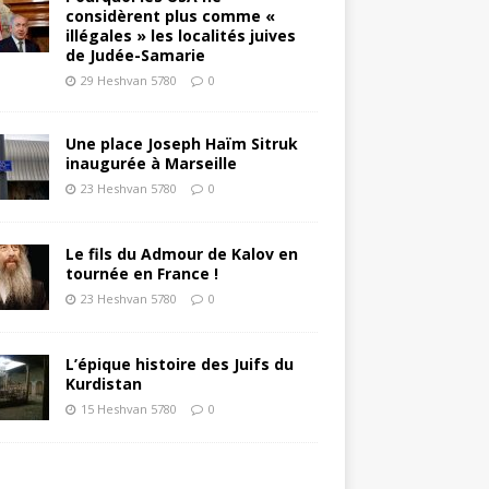
considèrent plus comme «
illégales » les localités juives
de Judée-Samarie
29 Heshvan 5780
0
Une place Joseph Haïm Sitruk
inaugurée à Marseille
23 Heshvan 5780
0
Le fils du Admour de Kalov en
tournée en France !
23 Heshvan 5780
0
L’épique histoire des Juifs du
Kurdistan
15 Heshvan 5780
0