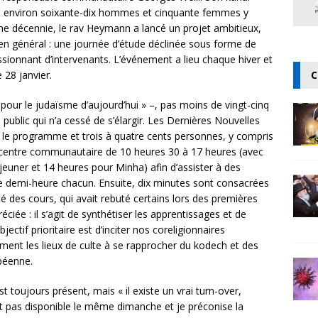
l : environ soixante-dix hommes et cinquante femmes y
’une décennie, le rav Heymann a lancé un projet ambitieux,
en général : une journée d’étude déclinée sous forme de
sionnant d’intervenants. L’événement a lieu chaque hiver et
 28 janvier.
C
pour le judaïsme d’aujourd’hui » –, pas moins de vingt-cinq
public qui n’a cessé de s’élargir. Les Dernières Nouvelles
t le programme et trois à quatre cents personnes, y compris
du centre communautaire de 10 heures 30 à 17 heures (avec
jeuner et 14 heures pour Minha) afin d’assister à des
ne demi-heure chacun. Ensuite, dix minutes sont consacrées
é des cours, qui avait rebuté certains lors des premières
ciée : il s’agit de synthétiser les apprentissages et de
jectif prioritaire est d’inciter nos coreligionnaires
ment les lieux de culte à se rapprocher du kodech et des
péenne.
toujours présent, mais « il existe un vrai turn-over,
t pas disponible le même dimanche et je préconise la