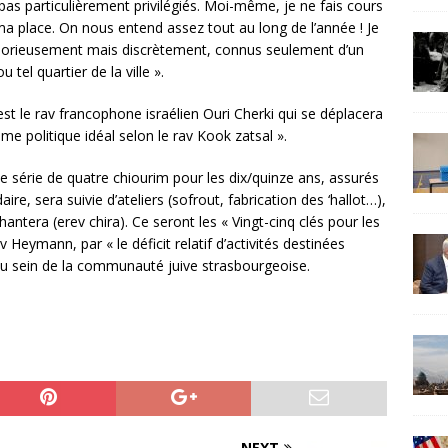
pas particulièrement privilégiés. Moi-même, je ne fais cours
ma place. On nous entend assez tout au long de l’année ! Je
aborieusement mais discrètement, connus seulement d’un
tel quartier de la ville ».
est le rav francophone israélien Ouri Cherki qui se déplacera
me politique idéal selon le rav Kook zatsal ».
 série de quatre chiourim pour les dix/quinze ans, assurés
re, sera suivie d’ateliers (sofrout, fabrication des ‘hallot…),
hantera (erev chira). Ce seront les « Vingt-cinq clés pour les
av Heymann, par « le déficit relatif d’activités destinées
u sein de la communauté juive strasbourgeoise.
NEXT