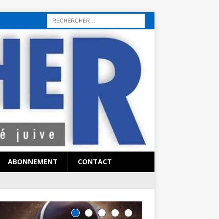
rı
sohbet hattı
sex hattı
telefonda seks numara
sıcak sex numaraları
ABONNEMENT
CONTACT