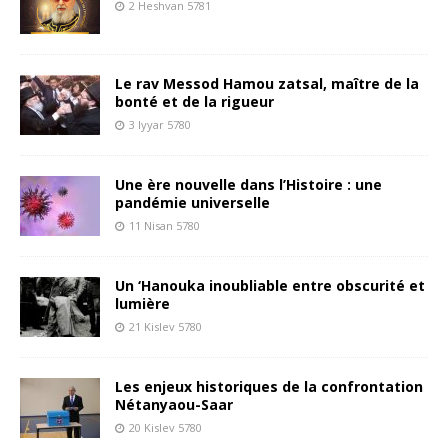
2 Heshvan 5781
Le rav Messod Hamou zatsal, maître de la
bonté et de la rigueur
3 Iyyar 5780
Une ère nouvelle dans l’Histoire : une
pandémie universelle
11 Nisan 5780
Un ‘Hanouka inoubliable entre obscurité et
lumière
21 Kislev 5780
Les enjeux historiques de la confrontation
Nétanyaou-Saar
20 Kislev 5780