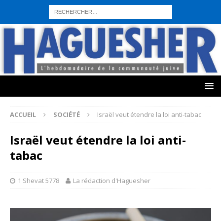
sohbet hattı numarası
seks hattı numara
istanbul escort bayanlar
sohbet hattı numaralar
seks hattı numaralar"
ucuz sohbet hattı
numaraları
sohbet hattı
sex hattı
telefonda seks numara
sıcak sex
numaraları
sohbet hattı
canlı sohbet hatları
sohbet numaraları
ucuz
sex sohbet hattı numaraları
yeni casino siteleri
ACCUEIL
SOCIÉTÉ
Israël veut étendre la loi anti-tabac
Israël veut étendre la loi anti-
tabac
1 Shevat 5778
La rédaction d'Haguesher