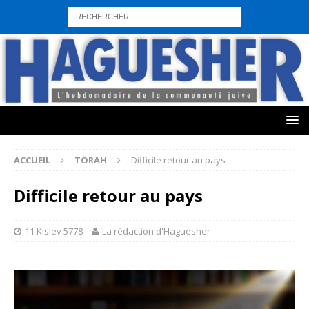
sohbet hattı numarası
seks hattı numara
istanbul escort bayanlar
sohbet hattı numaralar
seks hattı numaralar"
ucuz sohbet hattı
numaraları
sohbet hattı
sex hattı
telefonda seks numara
sıcak sex
numaraları
sohbet hattı
canlı sohbet hatları
sohbet numaraları
ucuz
sex sohbet hattı numaraları
yeni casino siteleri
ACCUEIL
TORAH
Difficile retour au pays
Difficile retour au pays
11 Kislev 5778
La rédaction d'Haguesher