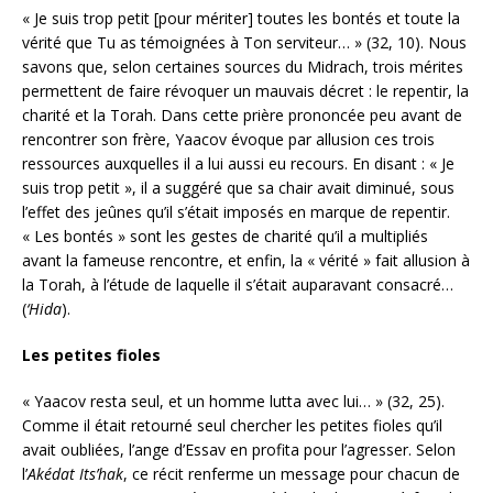
« Je suis trop petit [pour mériter] toutes les bontés et toute la
vérité que Tu as témoignées à Ton serviteur… » (32, 10). Nous
savons que, selon certaines sources du Midrach, trois mérites
permettent de faire révoquer un mauvais décret : le repentir, la
charité et la Torah. Dans cette prière prononcée peu avant de
rencontrer son frère, Yaacov évoque par allusion ces trois
ressources auxquelles il a lui aussi eu recours. En disant : « Je
suis trop petit », il a suggéré que sa chair avait diminué, sous
l’effet des jeûnes qu’il s’était imposés en marque de repentir.
« Les bontés » sont les gestes de charité qu’il a multipliés
avant la fameuse rencontre, et enfin, la « vérité » fait allusion à
la Torah, à l’étude de laquelle il s’était auparavant consacré…
(
‘Hida
).
Les petites fioles
« Yaacov resta seul, et un homme lutta avec lui… » (32, 25).
Comme il était retourné seul chercher les petites fioles qu’il
avait oubliées, l’ange d’Essav en profita pour l’agresser. Selon
l’
Akédat Its’hak
, ce récit renferme un message pour chacun de