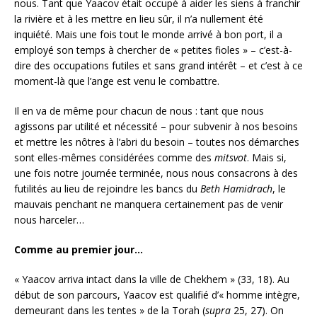
nous. Tant que Yaacov était occupé à aider les siens à franchir
la rivière et à les mettre en lieu sûr, il n’a nullement été
inquiété. Mais une fois tout le monde arrivé à bon port, il a
employé son temps à chercher de « petites fioles » – c’est-à-
dire des occupations futiles et sans grand intérêt – et c’est à ce
moment-là que l’ange est venu le combattre.
Il en va de même pour chacun de nous : tant que nous
agissons par utilité et nécessité – pour subvenir à nos besoins
et mettre les nôtres à l’abri du besoin – toutes nos démarches
sont elles-mêmes considérées comme des
mitsvot
. Mais si,
une fois notre journée terminée, nous nous consacrons à des
futilités au lieu de rejoindre les bancs du
Beth Hamidrach
, le
mauvais penchant ne manquera certainement pas de venir
nous harceler…
Comme au premier jour…
« Yaacov arriva intact dans la ville de Chekhem » (33, 18). Au
début de son parcours, Yaacov est qualifié d’« homme intègre,
demeurant dans les tentes » de la Torah (
supra
25, 27). On