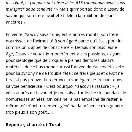
mécréant, et j’ai pourtant observé les 613 commandements sans
m’inspirer de sa conduite !
» Mais qu’importait donc à Essav de
savoir que son frère avait été fidèle à la tradition de leurs
ancêtres ?
En vérité, Yaacov savait que, entre autres motifs, son frère
nourrissait de l’animosité à son égard parce qu’il était pour lui
comme un « appel de conscience ». Depuis son plus jeune
âge, Essav se vouait immodérément à ses passions, n’ayant
pour idéologie que de croquer à pleines dents les plaisirs
matériels de ce bas monde. Aussi l’arrivée de Yaacov était-elle
pour lui synonyme de trouble-fête : ce frère pieux et dévot ne
ferait-il pas preuve d’intolérance à son égard, le freinant dans
sa voie pernicieuse ? C’est pourquoi Yaacov l’a rassuré : « J’ai
vécu auprès de Lavan et je me suis attardé chez lui pendant de
nombreuses années. Or, cela ne l’a pas empêché de rester le
même mécréant, nullement gêné par la présence d’un gendre
trop pieux à son goût… »
Repentir, charité et Torah