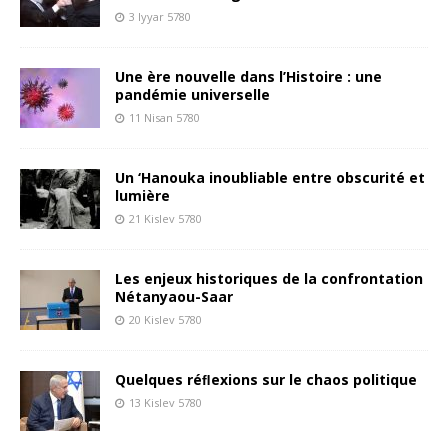
3 Iyyar 5780
Une ère nouvelle dans l’Histoire : une
pandémie universelle
11 Nisan 5780
Un ‘Hanouka inoubliable entre obscurité et
lumière
21 Kislev 5780
Les enjeux historiques de la confrontation
Nétanyaou-Saar
20 Kislev 5780
Quelques réﬂexions sur le chaos politique
13 Kislev 5780