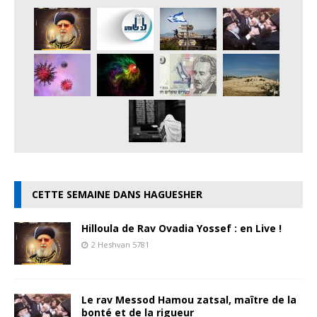
CETTE SEMAINE DANS HAGUESHER
Hilloula de Rav Ovadia Yossef : en Live !
2 Heshvan 5781
Le rav Messod Hamou zatsal, maître de la
bonté et de la rigueur