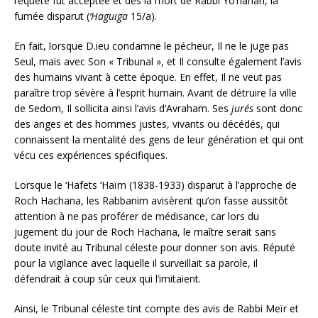
requête fut acceptée et dès la mort de Rabbi Yo’hanan, la
fumée disparut (
‘
Haguiga
15/a).
En fait, lorsque D.ieu condamne le pécheur, Il ne le juge pas
Seul, mais avec Son « Tribunal », et Il consulte également l’avis
des humains vivant à cette époque. En effet, Il ne veut pas
paraître trop sévère à l’esprit humain. Avant de détruire la ville
de Sedom, Il sollicita ainsi l’avis d’Avraham. Ses
jurés
sont donc
des anges et des hommes justes, vivants ou décédés, qui
connaissent la mentalité des gens de leur génération et qui ont
vécu ces expériences spécifiques.
Lorsque le ‘Hafets ‘Haïm (1838-1933) disparut à l’approche de
Roch Hachana, les Rabbanim avisèrent qu’on fasse aussitôt
attention à ne pas proférer de médisance, car lors du
jugement du jour de Roch Hachana, le maître serait sans
doute invité au Tribunal céleste pour donner son avis. Réputé
pour la vigilance avec laquelle il surveillait sa parole, il
défendrait à coup sûr ceux qui l’imitaient.
Ainsi, le Tribunal céleste tint compte des avis de Rabbi Meïr et