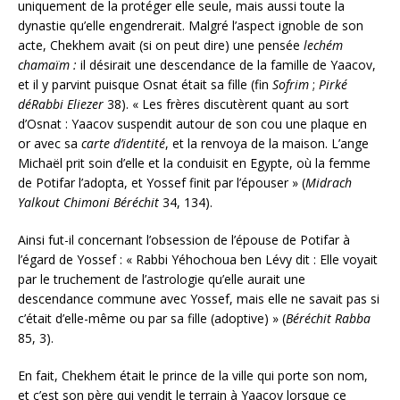
uniquement de la protéger elle seule, mais aussi toute la
dynastie qu’elle engendrerait. Malgré l’aspect ignoble de son
acte, Chekhem avait (si on peut dire) une pensée
lechém
chamaïm
:
il désirait une descendance de la famille de Yaacov,
et il y parvint puisque Osnat était sa fille (fin
Sofrim
;
Pirké
déRabbi
Eliezer
38). « Les frères discutèrent quant au sort
d’Osnat : Yaacov suspendit autour de son cou une plaque en
or avec sa
carte d’identité
, et la renvoya de la maison. L’ange
Michaël prit soin d’elle et la conduisit en Egypte, où la femme
de Potifar l’adopta, et Yossef finit par l’épouser » (
Midrach
Yalkout
Chimoni
Béréchit
34, 134).
Ainsi fut-il concernant l’obsession de l’épouse de Potifar à
l’égard de Yossef : « Rabbi Yéhochoua ben Lévy dit : Elle voyait
par le truchement de l’astrologie qu’elle aurait une
descendance commune avec Yossef, mais elle ne savait pas si
c’était d’elle-même ou par sa fille (adoptive) » (
Béréchit
Rabba
85, 3).
En fait, Chekhem était le prince de la ville qui porte son nom,
et c’est son père qui vendit le terrain à Yaacov lorsque ce