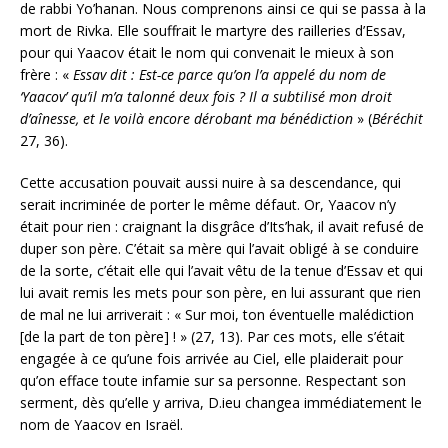
de rabbi Yo’hanan. Nous comprenons ainsi ce qui se passa à la
mort de Rivka. Elle souffrait le martyre des railleries d’Essav,
pour qui Yaacov était le nom qui convenait le mieux à son
frère : «
Essav
dit : Est-ce parce qu’on l’a appelé du nom de
‘Yaacov’ qu’il m’a talonné deux fois ? Il a subtilisé mon droit
d’aînesse, et le voilà encore dérobant ma bénédiction
» (
Béréchit
27, 36).
Cette accusation pouvait aussi nuire à sa descendance, qui
serait incriminée de porter le même défaut. Or, Yaacov n’y
était pour rien : craignant la disgrâce d’Its’hak, il avait refusé de
duper son père. C’était sa mère qui l’avait obligé à se conduire
de la sorte, c’était elle qui l’avait vêtu de la tenue d’Essav et qui
lui avait remis les mets pour son père, en lui assurant que rien
de mal ne lui arriverait : « Sur moi, ton éventuelle malédiction
[de la part de ton père] ! » (27, 13). Par ces mots, elle s’était
engagée à ce qu’une fois arrivée au Ciel, elle plaiderait pour
qu’on efface toute infamie sur sa personne. Respectant son
serment, dès qu’elle y arriva, D.ieu changea immédiatement le
nom de Yaacov en Israël.