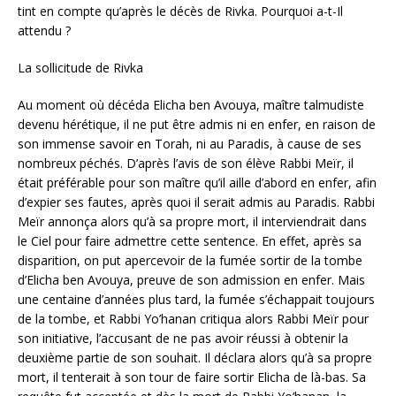
tint en compte qu’après le décès de Rivka. Pourquoi a-t-Il
attendu ?
La sollicitude de Rivka
Au moment où décéda Elicha ben Avouya, maître talmudiste
devenu hérétique, il ne put être admis ni en enfer, en raison de
son immense savoir en Torah, ni au Paradis, à cause de ses
nombreux péchés. D’après l’avis de son élève Rabbi Meïr, il
était préférable pour son maître qu’il aille d’abord en enfer, afin
d’expier ses fautes, après quoi il serait admis au Paradis. Rabbi
Meïr annonça alors qu’à sa propre mort, il interviendrait dans
le Ciel pour faire admettre cette sentence. En effet, après sa
disparition, on put apercevoir de la fumée sortir de la tombe
d’Elicha ben Avouya, preuve de son admission en enfer. Mais
une centaine d’années plus tard, la fumée s’échappait toujours
de la tombe, et Rabbi Yo’hanan critiqua alors Rabbi Meïr pour
son initiative, l’accusant de ne pas avoir réussi à obtenir la
deuxième partie de son souhait. Il déclara alors qu’à sa propre
mort, il tenterait à son tour de faire sortir Elicha de là-bas. Sa