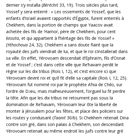
dernier s’y installa (
Béréchit
33, 19). Trois siècles plus tard,
Yossef y sera enterré : « Les ossements de Yossef, que les
enfants d’Israël avaient rapportés d’Égypte, furent enterrés à
Chekhem, dans la portion de champs que Yaacov avait
achetée des fils de ‘Hamor, père de Chekhem, pour cent
kessita
, et qui appartient à l’héritage des fils de Yossef »
(
Yéhochoua
24, 32). Chekhem a sans doute flairé que la
royauté des juifs viendrait de lui, et que le roi s’installerait dans
sa ville. En effet, Yérovoam descendait d’Ephraïm, fils d’Osnat
et de Yossef ; c’est dans cette ville que Re’havam perdit le
règne sur les dix tribus (Rois I, 12), et c’est encore ici que
Yérovoam devint roi et qu’il fit d’elle sa capitale (Rois I, 12, 25).
Yérovoam fut nommé roi par le prophète A’hia de Chilo, sur
l’ordre de D.ieu, mais malheureusement, l’orgueil lui fit perdre
la tête. Afin que les dix tribus ne retournent pas sous la
domination de Re’havam, Yérovoam leur ôte la liberté de
monter à Jérusalem pour les fêtes, et place des policiers sur
les routes y conduisant (
Taanit
30/b). Si Chekhem retenait Dina
contre son gré, dans son palais à Chekhem, son descendant
Yérovoam retenait au même endroit les juifs contre leur gré