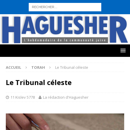
sohbet hattı numarası
seks hattı numara
istanbul escort bayanlar
sohbet hattı numaralar
seks hattı numaralar"
ucuz sohbet hattı
numaraları
sohbet hattı
sex hattı
telefonda seks numara
sıcak sex
numaraları
sohbet hattı
canlı sohbet hatları
sohbet numaraları
ucuz
sex sohbet hattı numaraları
yeni casino siteleri
ACCUEIL
TORAH
Le Tribunal céleste
Le Tribunal céleste
11 Kislev 5778
La rédaction d'Haguesher