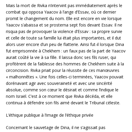
Mais la mort de Rivka n’intervint pas immédiatement après le
combat qui opposa Yaacov à l’ange d’Essav, où ce dernier
promit le changement du nom. Elle est encore en vie lorsque
Yaacov s’abaissa et se prosterna sept fois devant Essav. Il ne
risqua pas de provoquer la violence d’Essav : sa propre survie
et celle de toute sa famille lui était plus importantes, et il dut
alors user encore d’un peu de flatterie. Ainsi fut-il lorsque Dina
fut emprisonnée à Chekhem : un faux pas de la part de Yaacov
aurait coûté la vie à sa fille. Il laissa donc ses fils ruser, qui
profitèrent de la faiblesse des hommes de Chekhem suite à la
circoncision. Rivka priait pour la réussite de ces manœuvres
« malhonnêtes ». Une fois celles-ci terminées, Yaacov pouvait
dorénavant agir avec souveraineté et avec une sincérité
absolue, comme son cœur le désirait et comme l’indique le
nom Israël. C’est à ce moment que Rivka décéda, et elle
continua à défendre son fils aimé devant le Tribunal céleste.
L’éthique publique à l’image de l’éthique privée
Concernant le sauvetage de Dina, il ne s’agissait pas