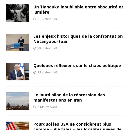
Un ‘Hanouka inoubliable entre obscurité et
lumière
21 Kislev 5780
Les enjeux historiques de la confrontation
Nétanyaou-Saar
20 Kislev 5780
Quelques réﬂexions sur le chaos politique
13 Kislev 5780
Le lourd bilan de la répression des
manifestations en Iran
6 Kislev 5780
Pourquoi les USA ne considèrent plus
comme « illégales » les localités juives de