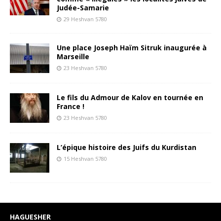
Judée-Samarie
29 Heshvan 5780
Une place Joseph Haïm Sitruk inaugurée à
Marseille
23 Heshvan 5780
Le fils du Admour de Kalov en tournée en
France !
23 Heshvan 5780
L’épique histoire des Juifs du Kurdistan
15 Heshvan 5780
HAGUESHER