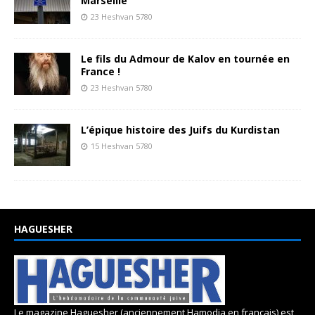
Marseille
23 Heshvan 5780
Le fils du Admour de Kalov en tournée en
France !
23 Heshvan 5780
L’épique histoire des Juifs du Kurdistan
15 Heshvan 5780
HAGUESHER
Le magazine Haguesher (anciennement Hamodia en français) est