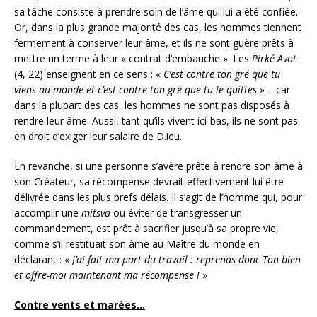
sa tâche consiste à prendre soin de l’âme qui lui a été confiée.
Or, dans la plus grande majorité des cas, les hommes tiennent
fermement à conserver leur âme, et ils ne sont guère prêts à
mettre un terme à leur « contrat d’embauche ». Les
Pirké Avot
(4, 22) enseignent en ce sens : «
C’est contre ton gré que tu
viens au monde et c’est contre ton gré que tu le quittes
» – car
dans la plupart des cas, les hommes ne sont pas disposés à
rendre leur âme. Aussi, tant qu’ils vivent ici-bas, ils ne sont pas
en droit d’exiger leur salaire de D.ieu.
En revanche, si une personne s’avère prête à rendre son âme à
son Créateur, sa récompense devrait effectivement lui être
délivrée dans les plus brefs délais. Il s’agit de l’homme qui, pour
accomplir une
mitsva
ou éviter de transgresser un
commandement, est prêt à sacrifier jusqu’à sa propre vie,
comme s’il restituait son âme au Maître du monde en
déclarant : «
J’ai fait ma part du travail : reprends donc Ton bien
et offre-moi maintenant ma récompense !
»
Contre vents et marées…