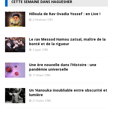
CETTE SEMAINE DANS HAGUESHER
Hilloula de Rav Ovadia Yossef : en Live !
2 Heshvan 5781
Le rav Messod Hamou zatsal, maître de la
bonté et de la rigueur
3 Iyyar 5780
Une ère nouvelle dans l’Histoire : une
pandémie universelle
11 Nisan 5780
Un ‘Hanouka inoubliable entre obscurité et
lumière
21 Kislev 5780