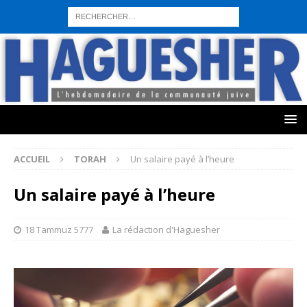
sohbet hattı numarası
seks hattı numara
istanbul escort bayanlar
sohbet hattı numaralar
seks hattı numaralar"
ucuz sohbet hattı
numaraları
sohbet hattı
sex hattı
telefonda seks numara
sıcak sex
numaraları
sohbet hattı
canlı sohbet hatları
sohbet numaraları
ucuz
sex sohbet hattı numaraları
yeni casino siteleri
ACCUEIL
TORAH
Un salaire payé à l’heure
Un salaire payé à l’heure
18 Tammuz 5777
La rédaction d'Haguesher