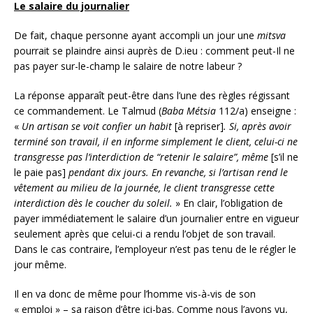
Le salaire du journalier
De fait, chaque personne ayant accompli un jour une
mitsva
pourrait se plaindre ainsi auprès de D.ieu : comment peut-Il ne
pas payer sur-le-champ le salaire de notre labeur ?
La réponse apparaît peut-être dans l’une des règles régissant
ce commandement. Le Talmud (
Baba Métsia
112/a) enseigne :
«
Un artisan se voit confier un habit
[à repriser]
. Si, après avoir
terminé son travail, il en informe simplement le client, celui-ci ne
transgresse pas l’interdiction de “retenir le salaire”, même
[s’il ne
le paie pas]
pendant dix jours. En revanche, si l’artisan rend le
vêtement au milieu de la journée, le client transgresse cette
interdiction dès le coucher du soleil.
» En clair, l’obligation de
payer immédiatement le salaire d’un journalier entre en vigueur
seulement après que celui-ci a rendu l’objet de son travail.
Dans le cas contraire, l’employeur n’est pas tenu de le régler le
jour même.
Il en va donc de même pour l’homme vis-à-vis de son
« emploi » – sa raison d’être ici-bas. Comme nous l’avons vu,