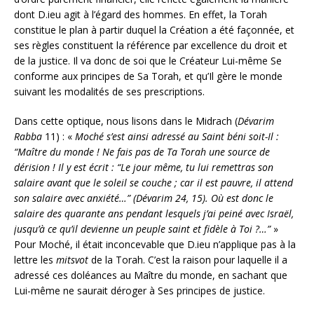
dont D.ieu agit à l’égard des hommes. En effet, la Torah
constitue le plan à partir duquel la Création a été façonnée, et
ses règles constituent la référence par excellence du droit et
de la justice. Il va donc de soi que le Créateur Lui-même Se
conforme aux principes de Sa Torah, et qu’Il gère le monde
suivant les modalités de ses prescriptions.
Dans cette optique, nous lisons dans le Midrach (
Dévarim
Rabba
11) : «
Moché s’est ainsi adressé au Saint béni soit-Il :
“Maître du monde ! Ne fais pas de Ta Torah une source de
dérision ! Il y est écrit : “Le jour même, tu lui remettras son
salaire avant que le soleil se couche ; car il est pauvre, il attend
son salaire avec anxiété…” (Dévarim 24, 15). Où est donc le
salaire des quarante ans pendant lesquels j’ai peiné avec Israël,
jusqu’à ce qu’il devienne un peuple saint et fidèle à Toi ?…”
»
Pour Moché, il était inconcevable que D.ieu n’applique pas à la
lettre les
mitsvot
de la Torah. C’est la raison pour laquelle il a
adressé ces doléances au Maître du monde, en sachant que
Lui-même ne saurait déroger à Ses principes de justice.