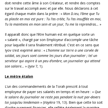
doit rendre cette âme à son Créateur, et rendre des comptes
sur le travail accompli avec et par elle. Nous déclarons à cet
égard chaque matin dans la prière : «
Mon D.ieu, l’âme que Tu
as placée en moi est pure : Tu l’as créée, Tu l’as insufflée en moi,
Tu la maintiens en mon sein et un jour, Tu me la reprendras…
»
Il apparaît donc que l’être humain est en quelque sorte un
« salarié », chargé par son Employeur d’accomplir une tâche
pour laquelle il sera finalement rétribué. C’est en ce sens que
Iyov s’est exprimé ainsi : «
L’homme sur terre a une corvée de
soldat, ses jours sont comme les jours d’un journalier ; tel un
serviteur qui aspire à un peu d’ombre, un journalier qui attend
son salaire…
» (
Iyov
7, 1).
Le mètre étalon
L’un des commandements de la Torah prescrit à tout
employeur de payer ses salariés en temps et en heure : «
Que
le salaire du journalier ne reste pas pendant la nuit par-devers
toi jusqu’au lendemain
» (
Vayikra
19, 13). Bien que cette loi soit
d’ordre purement financier, elle reflète également la manière