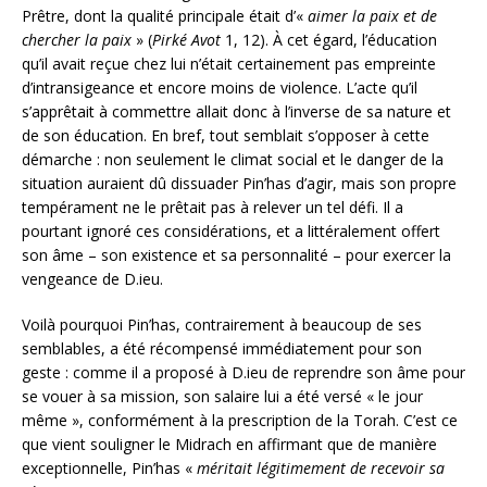
Prêtre, dont la qualité principale était d’«
aimer la paix et de
chercher la paix
» (
Pirké Avot
1, 12). À cet égard, l’éducation
qu’il avait reçue chez lui n’était certainement pas empreinte
d’intransigeance et encore moins de violence. L’acte qu’il
s’apprêtait à commettre allait donc à l’inverse de sa nature et
de son éducation. En bref, tout semblait s’opposer à cette
démarche : non seulement le climat social et le danger de la
situation auraient dû dissuader Pin’has d’agir, mais son propre
tempérament ne le prêtait pas à relever un tel défi. Il a
pourtant ignoré ces considérations, et a littéralement offert
son âme – son existence et sa personnalité – pour exercer la
vengeance de D.ieu.
Voilà pourquoi Pin’has, contrairement à beaucoup de ses
semblables, a été récompensé immédiatement pour son
geste : comme il a proposé à D.ieu de reprendre son âme pour
se vouer à sa mission, son salaire lui a été versé « le jour
même », conformément à la prescription de la Torah. C’est ce
que vient souligner le Midrach en affirmant que de manière
exceptionnelle, Pin’has «
méritait légitimement de recevoir sa