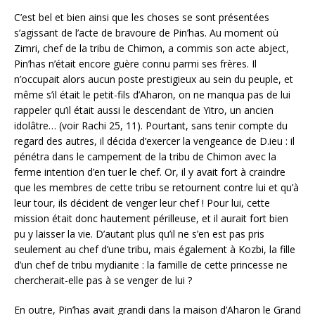
C’est bel et bien ainsi que les choses se sont présentées
s’agissant de l’acte de bravoure de Pin’has. Au moment où
Zimri, chef de la tribu de Chimon, a commis son acte abject,
Pin’has n’était encore guère connu parmi ses frères. Il
n’occupait alors aucun poste prestigieux au sein du peuple, et
même s’il était le petit-fils d’Aharon, on ne manqua pas de lui
rappeler qu’il était aussi le descendant de Yitro, un ancien
idolâtre… (voir Rachi 25, 11). Pourtant, sans tenir compte du
regard des autres, il décida d’exercer la vengeance de D.ieu : il
pénétra dans le campement de la tribu de Chimon avec la
ferme intention d’en tuer le chef. Or, il y avait fort à craindre
que les membres de cette tribu se retournent contre lui et qu’à
leur tour, ils décident de venger leur chef ! Pour lui, cette
mission était donc hautement périlleuse, et il aurait fort bien
pu y laisser la vie. D’autant plus qu’il ne s’en est pas pris
seulement au chef d’une tribu, mais également à Kozbi, la fille
d’un chef de tribu mydianite : la famille de cette princesse ne
chercherait-elle pas à se venger de lui ?
En outre, Pin’has avait grandi dans la maison d’Aharon le Grand