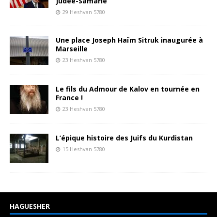
Judée-Samarie
29 Heshvan 5780
Une place Joseph Haïm Sitruk inaugurée à
Marseille
23 Heshvan 5780
Le fils du Admour de Kalov en tournée en
France !
23 Heshvan 5780
L’épique histoire des Juifs du Kurdistan
15 Heshvan 5780
HAGUESHER