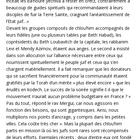
incitait les ba’houré yéchiva à rester en Eretz, contrairement à
beaucoup de guides spirituels qui recommandaient à leurs
disciples de fuir la Terre Sainte, craignant l’anéantissement de
l’Etat juif…»
Devant les groupes composés de chlou’him accompagnés de
leurs fidèles (une ou plusieurs tables par Beth Habad), les
coprésidents du Beth Loubavitch de la capitale, les rabbanim
Levi et Mendy Azimov, étaient aux anges. Le second a insisté
dans son allocution sur l’alliance nécessaire entre ceux qui
nourrissent spirituellement le peuple juif et ceux qui s’en
chargent matériellement. Il a fait remarquer que les donateurs
qui se sacrifient financièrement pour la communauté étaient
gratifiés par la Torah d’un mérite « plus élevé encore » que les
érudits en kodech. Le succès de la soirée signifie-t-il que le
mouvement n’aurait aucun problème budgétaire en France ? «
Pas du tout, répond le rav Mergui, car nous agissons en
fonction des besoins, qui sont gigantesques. Ainsi, nous
multiplions nos points d’ancrage, y compris dans les petites
villes. Cela coûte très cher ». Mais la plupart des chlou’him
partis en mission là où les Juifs sont rares sont récompensés
de leurs efforts. Exemples récents : deux d’entre eux ont fondé