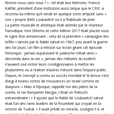
ferions-nous sans vous ? » : tel était leur leitmotiv. Francis
Kalifat, président d’une institution aussi laïque que le CRIF, a
reconnu lui-même qu’il serait en quelque sorte amputé sans «
son » propre Beth Loubavitch où il a l’habitude de prier.
La partie musicale et artistique était animée par le chanteur
‘hassidique Yoni Shlomo et cette édition 2017 était placée sous
le signe d’un anniversaire : celui de la première « campagne des
tefilin » lancée par le Rabbi zatsal en 1967, peu avant la guerre
des Six Jours. Un film a retracé sur écran géant cet épisode
historique : jamais auparavant le judaïsme n’était ainsi «
descendu dans la rue », jamais des militants du kodech
n’avaient osé inciter leurs coreligionnaires à mettre les
phylactères ou à réaliser d’autres mitsvot dans l’espace public.
Depuis, le concept a connu un succès mondial et le kirouv s’est
élargi à toutes sortes de mouvances en Israël comme en
diaspora. « Mais à l’époque, rappelle l’un des piliers de la
soirée, le rav Benyamin Mergui, c’était un ‘hidouch
extraordinaire ! » Il ajoute que le Rabbi de Loubavitch zatsal
était l’un des rares leaders de la froumkeit qui croyait en la
victoire de Tsahal. « Il avait prédit un miracle, souligne-t-il, et