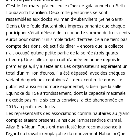
C’est le 1er mars qu’a eu lieu le dîner de gala annuel du Beth
Loubavitch francilien. Deux mille personnes se sont
rassemblées aux docks Pullman d’Aubervilliers (Seine-Saint-
Denis). Une foule d’autant plus impressionnante que chaque
participant s’était délesté de la coquette somme de trois-cents
euros pour obtenir un simple ticket d’entrée. Cela ne tient pas
compte des dons, objectif du dîner – encore que la collecte
n’ait occupé qu’une petite partie de la soirée (trois quarts
d’heure). Une collecte qui croît d’année en année depuis le
premier gala, il y a seize ans. Les organisateurs espéraient un
total d’un million d’euros. Il a été dépassé, avec des chèques
variant de quelques centaines à… deux cent mille euros. Le
public est aussi en nombre exponentiel, si bien que la salle
Equinoxe du 15e arrondissement, dont la capacité maximale
n’excède pas mille six cents convives, a été abandonnée en
2016 au profit des docks.
Les représentants des associations communautaires au grand
complet étaient présents, ainsi que l’ambassadrice d’Israël,
Aliza Bin-Noun. Tous ont manifesté leur reconnaissance à
l’égard du travail irremplaçable du mouvement Habad. « Que