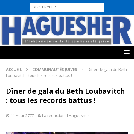
sohbet hattı numarası
seks hattı numara
istanbul escort bayanlar
sohbet hattı numaralar
seks hattı numaralar"
ucuz sohbet hattı
numaraları
sohbet hattı
sex hattı
telefonda seks numara
sıcak sex
numaraları
sohbet hattı
canlı sohbet hatları
sohbet numaraları
ucuz
sex sohbet hattı numaraları
yeni casino siteleri
ACCUEIL
COMMUNAUTÉS JUIVES
Dîner de gala du Beth
Loubavitch : tous les records battus !
Dîner de gala du Beth Loubavitch
: tous les records battus !
11 Adar 5777
La rédaction d'Haguesher