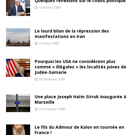
Quelques réﬂexions sur le chaos politique
13 Kislev 5780
Le lourd bilan de la répression des
manifestations en Iran
6 Kislev 5780
Pourquoi les USA ne considèrent plus
comme « illégales » les localités juives de
Judée-Samarie
29 Heshvan 5780
Une place Joseph Haïm Sitruk inaugurée à
Marseille
23 Heshvan 5780
Le fils du Admour de Kalov en tournée en
France !