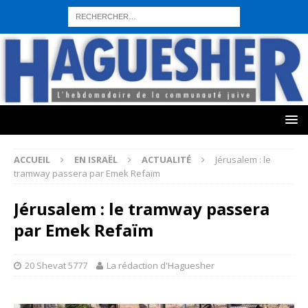
sohbet hattı numarası
seks hattı numara
istanbul escort bayanlar
sohbet hattı numaralar
seks hattı numaralar"
ucuz sohbet hattı
numaraları
sohbet hattı
sex hattı
telefonda seks numara
sıcak sex
numaraları
sohbet hattı
canlı sohbet hatları
sohbet numaraları
ucuz
sex sohbet hattı numaraları
yeni casino siteleri
ACCUEIL
EN ISRAËL
ACTUALITÉ
Jérusalem : le
tramway passera par Emek Refaïm
Jérusalem : le tramway passera
par Emek Refaïm
20 Shevat 5777
La rédaction d'Haguesher