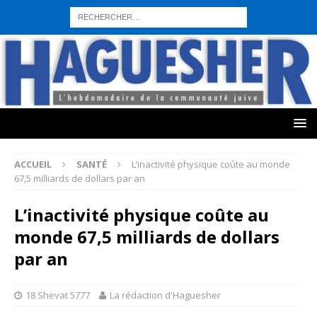
sohbet hattı numarası
seks hattı numara
istanbul escort bayanlar
sohbet hattı numaralar
seks hattı numaralar"
ucuz sohbet hattı
numaraları
sohbet hattı
sex hattı
telefonda seks numara
sıcak sex
numaraları
sohbet hattı
canlı sohbet hatları
sohbet numaraları
ucuz
sex sohbet hattı numaraları
yeni casino siteleri
ACCUEIL
SANTÉ
L’inactivité physique coûte au monde
67,5 milliards de dollars par an
L’inactivité physique coûte au
monde 67,5 milliards de dollars
par an
18 Shevat 5777
La rédaction d'Haguesher