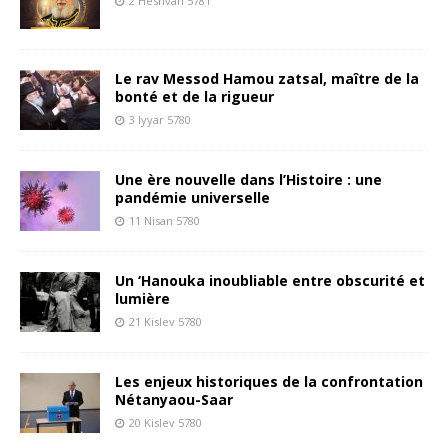
2 Heshvan 5781
Le rav Messod Hamou zatsal, maître de la
bonté et de la rigueur
3 Iyyar 5780
Une ère nouvelle dans l’Histoire : une
pandémie universelle
11 Nisan 5780
Un ‘Hanouka inoubliable entre obscurité et
lumière
21 Kislev 5780
Les enjeux historiques de la confrontation
Nétanyaou-Saar
20 Kislev 5780