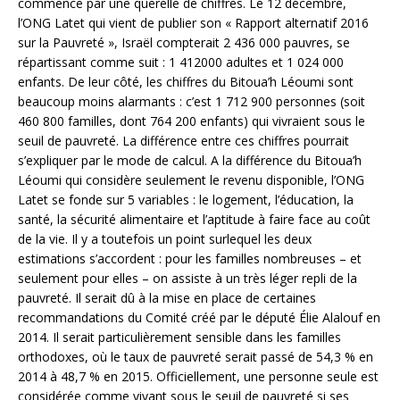
commence par une querelle de chiffres. Le 12 décembre,
l’ONG Latet qui vient de publier son « Rapport alternatif 2016
sur la Pauvreté », Israël compterait 2 436 000 pauvres, se
répartissant comme suit : 1 412000 adultes et 1 024 000
enfants. De leur côté, les chiffres du Bitoua’h Léoumi sont
beaucoup moins alarmants : c’est 1 712 900 personnes (soit
460 800 familles, dont 764 200 enfants) qui vivraient sous le
seuil de pauvreté. La différence entre ces chiffres pourrait
s’expliquer par le mode de calcul. A la différence du Bitoua’h
Léoumi qui considère seulement le revenu disponible, l’ONG
Latet se fonde sur 5 variables : le logement, l’éducation, la
santé, la sécurité alimentaire et l’aptitude à faire face au coût
de la vie. Il y a toutefois un point surlequel les deux
estimations s’accordent : pour les familles nombreuses – et
seulement pour elles – on assiste à un très léger repli de la
pauvreté. Il serait dû à la mise en place de certaines
recommandations du Comité créé par le député Élie Alalouf en
2014. Il serait particulièrement sensible dans les familles
orthodoxes, où le taux de pauvreté serait passé de 54,3 % en
2014 à 48,7 % en 2015. Officiellement, une personne seule est
considérée comme vivant sous le seuil de pauvreté si ses