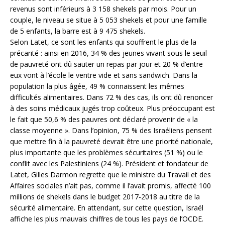
revenus sont inférieurs à 3 158 shekels par mois. Pour un
couple, le niveau se situe à 5 053 shekels et pour une famille
de 5 enfants, la barre est à 9 475 shekels.
Selon Latet, ce sont les enfants qui souffrent le plus de la
précarité : ainsi en 2016, 34 % des jeunes vivant sous le seuil
de pauvreté ont dû sauter un repas par jour et 20 % d’entre
eux vont à l’école le ventre vide et sans sandwich. Dans la
population la plus âgée, 49 % connaissent les mêmes
difficultés alimentaires. Dans 72 % des cas, ils ont dû renoncer
à des soins médicaux jugés trop coûteux. Plus préoccupant est
le fait que 50,6 % des pauvres ont déclaré provenir de « la
classe moyenne ». Dans l’opinion, 75 % des Israéliens pensent
que mettre fin à la pauvreté devrait être une priorité nationale,
plus importante que les problèmes sécuritaires (51 %) ou le
conflit avec les Palestiniens (24 %). Président et fondateur de
Latet, Gilles Darmon regrette que le ministre du Travail et des
Affaires sociales n’ait pas, comme il l’avait promis, affecté 100
millions de shekels dans le budget 2017-2018 au titre de la
sécurité alimentaire. En attendant, sur cette question, Israël
affiche les plus mauvais chiffres de tous les pays de l’OCDE.