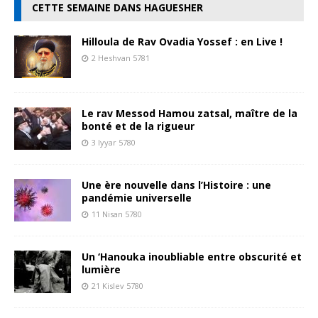
CETTE SEMAINE DANS HAGUESHER
Hilloula de Rav Ovadia Yossef : en Live !
2 Heshvan 5781
Le rav Messod Hamou zatsal, maître de la
bonté et de la rigueur
3 Iyyar 5780
Une ère nouvelle dans l’Histoire : une
pandémie universelle
11 Nisan 5780
Un ‘Hanouka inoubliable entre obscurité et
lumière
21 Kislev 5780