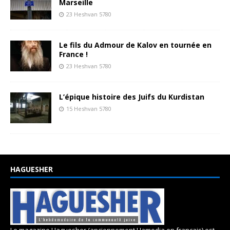
Marseille
23 Heshvan 5780
Le fils du Admour de Kalov en tournée en
France !
23 Heshvan 5780
L’épique histoire des Juifs du Kurdistan
15 Heshvan 5780
HAGUESHER
Le magazine Haguesher (anciennement Hamodia en français) est