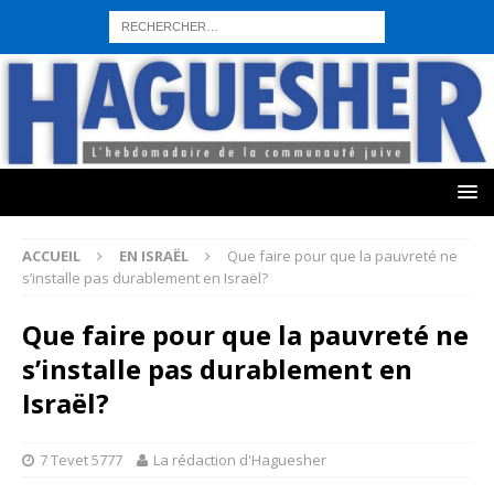
sohbet hattı numarası
seks hattı numara
istanbul escort bayanlar
sohbet hattı numaralar
seks hattı numaralar"
ucuz sohbet hattı
numaraları
sohbet hattı
sex hattı
telefonda seks numara
sıcak sex
numaraları
sohbet hattı
canlı sohbet hatları
sohbet numaraları
ucuz
sex sohbet hattı numaraları
yeni casino siteleri
ACCUEIL
EN ISRAËL
Que faire pour que la pauvreté ne
s’installe pas durablement en Israël?
Que faire pour que la pauvreté ne
s’installe pas durablement en
Israël?
7 Tevet 5777
La rédaction d'Haguesher