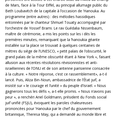
de Mars, face à la Tour Eiffel, au principal allumage public du
Beth Loubavitch de la capitale à l’occasion de ‘Hanouka. Au
programme (entre autres) : des mélodies hassidiques
entonnées par le chanteur Shmuel Touaty accompagné par
l’orchestre de Yossef Brami. Le rav Guédalia Nissenbaum,
maître de cérémonie, a mis les points sur les i dès les
premières minutes, remarquant que la ‘hanoukia géante
installée sur la place se trouvait à quelques centaines de
mètres du siège de l’UNESCO, « petit palais de l’obscurité, le
grand palais de la même obscurité étant à New York », faisant
allusion aux récentes résolutions révisionnistes et anti-
israéliennes de l’ONU et de son antenne parisienne consacrée
à la culture. « Notre réponse, c’est ce rassemblement», a-t-il
lancé. Puis, Aliza Bin-Noun, ambassadrice de l’État juif, a
insisté sur « le courage et l’unité » du peuple d’Israël. « Nous
gagnerons tous les défis », a-t-elle promis. « Nous n’avons pas
peur », a renchéri Ariel Goldmann, président du Fonds social
juif unifié (FSJU), évoquant les paroles chaleureuses
prononcées pour ‘Hanouka par le chef du gouvernement
britannique, Theresa May, qui a demandé au monde libre et