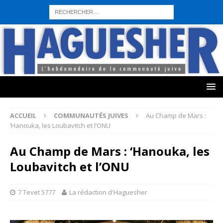
sohbet hattı numarası
seks hattı numara
istanbul escort bayanlar
sohbet hattı numaralar
seks hattı numaralar"
ucuz sohbet hattı
numaraları
sohbet hattı
sex hattı
telefonda seks numara
sıcak sex
numaraları
sohbet hattı
canlı sohbet hatları
sohbet numaraları
ucuz
sex sohbet hattı numaraları
yeni casino siteleri
ACCUEIL
COMMUNAUTÉS JUIVES
Au Champ de Mars :
‘Hanouka, les Loubavitch et l’ONU
Au Champ de Mars : ‘Hanouka, les
Loubavitch et l’ONU
7 Tevet 5777
La rédaction d'Haguesher