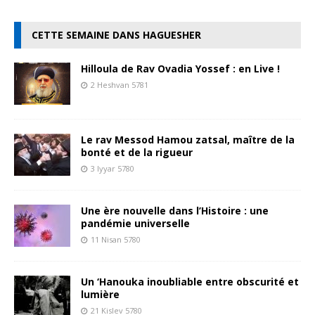
CETTE SEMAINE DANS HAGUESHER
Hilloula de Rav Ovadia Yossef : en Live !
2 Heshvan 5781
Le rav Messod Hamou zatsal, maître de la
bonté et de la rigueur
3 Iyyar 5780
Une ère nouvelle dans l’Histoire : une
pandémie universelle
11 Nisan 5780
Un ‘Hanouka inoubliable entre obscurité et
lumière
21 Kislev 5780