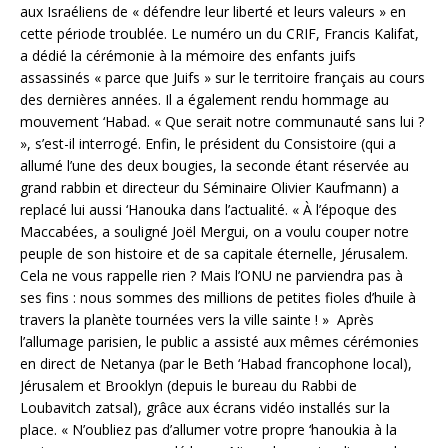
aux Israéliens de « défendre leur liberté et leurs valeurs » en
cette période troublée. Le numéro un du CRIF, Francis Kalifat,
a dédié la cérémonie à la mémoire des enfants juifs
assassinés « parce que Juifs » sur le territoire français au cours
des dernières années. Il a également rendu hommage au
mouvement ‘Habad. « Que serait notre communauté sans lui ?
», s’est-il interrogé. Enfin, le président du Consistoire (qui a
allumé l’une des deux bougies, la seconde étant réservée au
grand rabbin et directeur du Séminaire Olivier Kaufmann) a
replacé lui aussi ‘Hanouka dans l’actualité. « À l’époque des
Maccabées, a souligné Joël Mergui, on a voulu couper notre
peuple de son histoire et de sa capitale éternelle, Jérusalem.
Cela ne vous rappelle rien ? Mais l’ONU ne parviendra pas à
ses fins : nous sommes des millions de petites fioles d’huile à
travers la planète tournées vers la ville sainte ! » Après
l’allumage parisien, le public a assisté aux mêmes cérémonies
en direct de Netanya (par le Beth ‘Habad francophone local),
Jérusalem et Brooklyn (depuis le bureau du Rabbi de
Loubavitch zatsal), grâce aux écrans vidéo installés sur la
place. « N’oubliez pas d’allumer votre propre ‘hanoukia à la