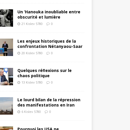
Un ‘Hanouka inoubliable entre
obscurité et lumière
21 Kislev 5780
0
Les enjeux historiques de la
confrontation Nétanyaou-Saar
20 Kislev 5780
0
Quelques réﬂexions sur le
chaos politique
13 Kislev 5780
0
Le lourd bilan de la répression
des manifestations en Iran
6 Kislev 5780
0
Pourquoi les USA ne