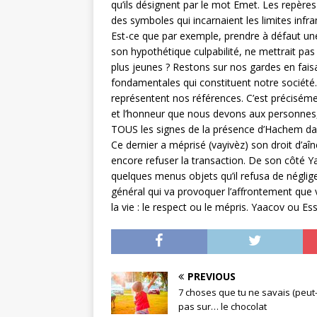
qu’ils désignent par le mot Emet. Les repères r
des symboles qui incarnaient les limites infra
Est-ce que par exemple, prendre à défaut u
son hypothétique culpabilité, ne mettrait pas 
plus jeunes ? Restons sur nos gardes en faisa
fondamentales qui constituent notre société.
représentent nos références. C’est précisémen
et l’honneur que nous devons aux personnes,
TOUS les signes de la présence d’Hachem dan
Ce dernier a méprisé (vayivèz) son droit d’aî
encore refuser la transaction. De son côté Y
quelques menus objets qu’il refusa de néglige
général qui va provoquer l’affrontement que 
la vie : le respect ou le mépris. Yaacov ou Es
PREVIOUS
7 choses que tu ne savais (peut-
pas sur… le chocolat