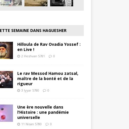
ETTE SEMAINE DANS HAGUESHER
Hilloula de Rav Ovadia Yossef :
en Live !
2 Heshvan 5781
0
Le rav Messod Hamou zatsal,
maître de la bonté et de la
rigueur
3 Iyyar 5780
0
Une ère nouvelle dans
l’Histoire : une pandémie
universelle
11 Nisan 5780
0