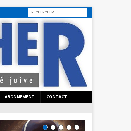
rı
sohbet hattı
sex hattı
telefonda seks numara
sıcak sex numaraları
ABONNEMENT
CONTACT