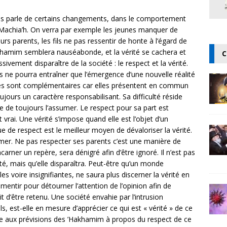
ous parle de certains changements, dans le comportement
achia’h. On verra par exemple les jeunes manquer de
urs parents, les fils ne pas ressentir de honte à l’égard de
akhamim semblera nauséabonde, et la vérité se cachera et
C
ivement disparaître de la société : le respect et la vérité.
 ne pourra entraîner que l’émergence d’une nouvelle réalité
Elles sont complémentaires car elles présentent en commun
oujours un caractère responsabilisant. Sa difficulté réside
cile de toujours l’assumer. Le respect pour sa part est
t vrai. Une vérité s’impose quand elle est l’objet d’un
 de respect est le meilleur moyen de dévaloriser la vérité.
sumer. Ne pas respecter ses parents c’est une manière de
ncarner un repère, sera dénigré afin d’être ignoré. Il n’est pas
, mais qu’elle disparaîtra. Peut-être qu’un monde
s voire insignifiantes, ne saura plus discerner la vérité en
entir pour détourner l’attention de l’opinion afin de
t d’être retenu. Une société envahie par l’intrusion
, est-elle en mesure d’apprécier ce qui est « vérité » de ce
uire aux prévisions des ’Hakhamim à propos du respect de ce