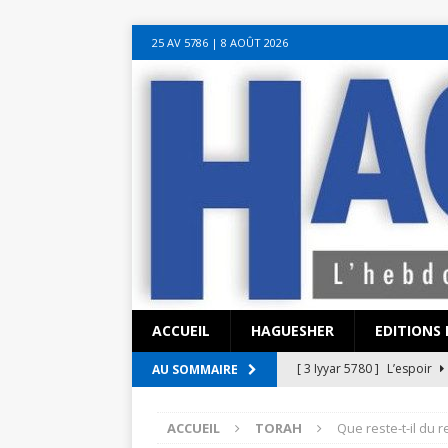
sohbet hattı numarası
seks hattı numara
istanbul escort bayanlar
soh
25 AV 5786‎ | 8 AOÛT 2026
sohbet hattı
canlı sohbet hatları
sohbet numaraları
ucuz sex sohbet h
yeni casino siteleri
ACCUEIL
HAGUESHER
EDITIONS 
[ 3 Iyyar 5780 ]
L’espoir
AU SOMMAIRE
[ 3 Iyyar 5780 ]
La pandémi
ACCUEIL
TORAH
Que reste-t-il du r
?
EN ISRAËL