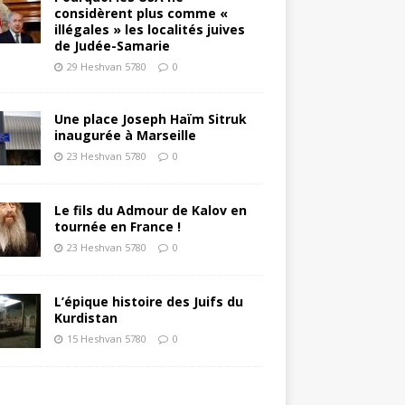
considèrent plus comme «
illégales » les localités juives
de Judée-Samarie
29 Heshvan 5780
0
Une place Joseph Haïm Sitruk
inaugurée à Marseille
23 Heshvan 5780
0
Le fils du Admour de Kalov en
tournée en France !
23 Heshvan 5780
0
L’épique histoire des Juifs du
Kurdistan
15 Heshvan 5780
0