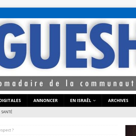
bet hattı numaralar
seks hattı numaralar"
ucuz sohbet hattı numarala
attı numaraları
DIGITALES
ANNONCER
EN ISRAËL
ARCHIVES
SANTÉ
e de Coronavirus pourrait-elle « calmer le jeu » au Moyen-Orient
espect ?