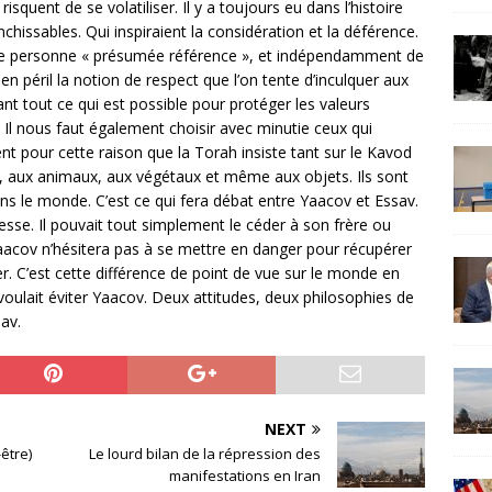
isquent de se volatiliser. Il y a toujours eu dans l’histoire
nchissables. Qui inspiraient la considération et la déférence.
ne personne « présumée référence », et indépendamment de
en péril la notion de respect que l’on tente d’inculquer aux
nt tout ce qui est possible pour protéger les valeurs
 Il nous faut également choisir avec minutie ceux qui
t pour cette raison que la Torah insiste tant sur le Kavod
 aux animaux, aux végétaux et même aux objets. Ils sont
s le monde. C’est ce qui fera débat entre Yaacov et Essav.
nesse. Il pouvait tout simplement le céder à son frère ou
aacov n’hésitera pas à se mettre en danger pour récupérer
r. C’est cette différence de point de vue sur le monde en
voulait éviter Yaacov. Deux attitudes, deux philosophies de
sav.
NEXT
être)
Le lourd bilan de la répression des
manifestations en Iran