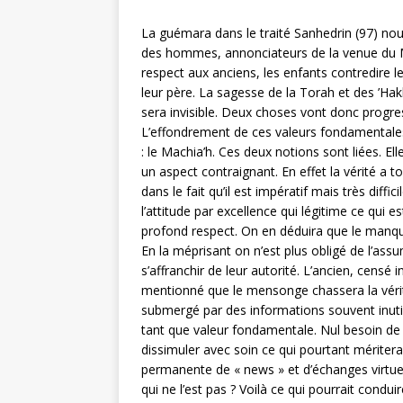
La guémara dans le traité Sanhedrin (97) n
des hommes, annonciateurs de la venue du M
respect aux anciens, les enfants contredire le
leur père. La sagesse de la Torah et des ’H
sera invisible. Deux choses vont donc progress
L’effondrement de ces valeurs fondamentales
: le Machia’h. Ces deux notions sont liées. 
un aspect contraignant. En effet la vérité a t
dans le fait qu’il est impératif mais très diffi
l’attitude par excellence qui légitime ce qui es
profond respect. On en déduira que le manque
En la méprisant on n’est plus obligé de l’as
s’affranchir de leur autorité. L’ancien, censé i
mentionné que le mensonge chassera la vérité
submergé par des informations souvent inutile
tant que valeur fondamentale. Nul besoin de m
dissimuler avec soin ce qui pourtant mériterai
permanente de « news » et d’échanges virtuels
qui ne l’est pas ? Voilà ce qui pourrait cond