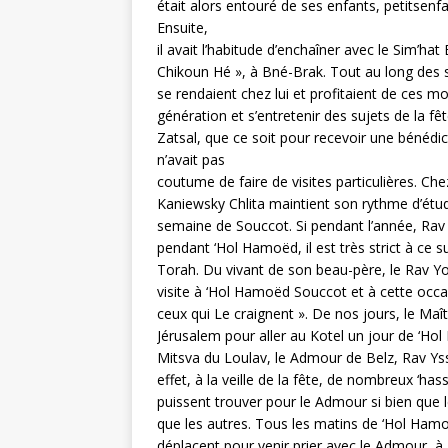
était alors entouré de ses enfants, petitsenfa
Ensuite,
il avait l’habitude d’enchaîner avec le 
Chikoun Hé », à Bné-Brak. Tout au long des 
se rendaient chez lui et profitaient de ces mo
génération et s’entretenir des sujets de la fê
Zatsal, que ce soit pour recevoir une bénédi
n’avait pas
coutume de faire de visites particulières. C
Kaniewsky Chlita maintient son rythme d’étu
semaine de Souccot. Si pendant l’année, Ra
pendant ‘Hol Hamoëd, il est très strict à ce su
Torah. Du vivant de son beau-père, le Rav Yos
visite à ‘Hol Hamoëd Souccot et à cette occas
ceux qui Le craignent ». De nos jours, le Ma
Jérusalem pour aller au Kotel un jour de ‘H
Mitsva du Loulav, le Admour de Belz, Rav Yss
effet, à la veille de la fête, de nombreux ‘hassi
puissent trouver pour le Admour si bien que
que les autres. Tous les matins de ‘Hol Hamoë
déplacent pour venir prier avec le Admour, à