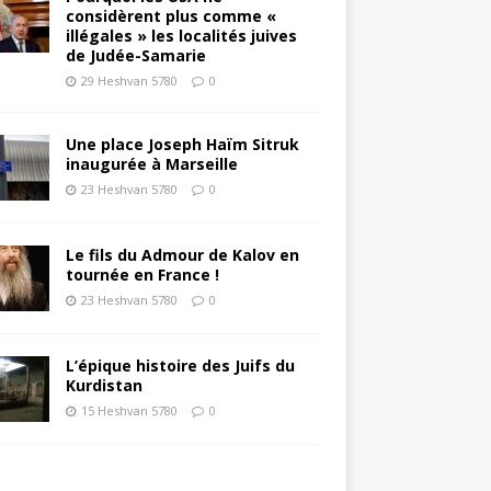
considèrent plus comme «
illégales » les localités juives
de Judée-Samarie
29 Heshvan 5780
0
Une place Joseph Haïm Sitruk
inaugurée à Marseille
23 Heshvan 5780
0
Le fils du Admour de Kalov en
tournée en France !
23 Heshvan 5780
0
L’épique histoire des Juifs du
Kurdistan
15 Heshvan 5780
0