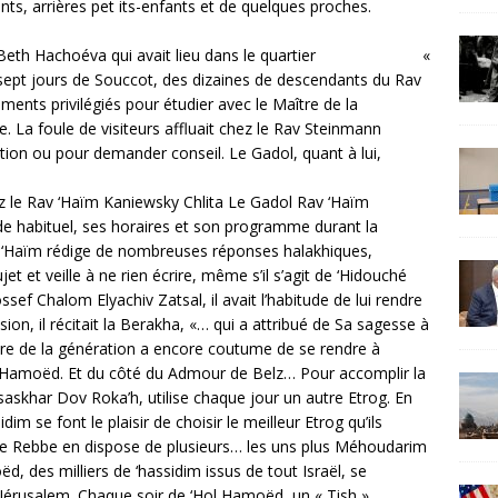
nts, arrières pet its-enfants et de quelques proches.
Sim’hat Beth Hachoéva qui avait lieu dans le quartier «
sept jours de Souccot, des dizaines de descendants du Rav
ments privilégiés pour étudier avec le Maître de la
te. La foule de visiteurs affluait chez le Rav Steinmann
ction ou pour demander conseil. Le Gadol, quant à lui,
hez le Rav ‘Haïm Kaniewsky Chlita Le Gadol Rav ‘Haïm
de habituel, ses horaires et son programme durant la
v ‘Haïm rédige de nombreuses réponses halakhiques,
jet et veille à ne rien écrire, même s’il s’agit de ‘Hidouché
sef Chalom Elyachiv Zatsal, il avait l’habitude de lui rendre
ion, il récitait la Berakha, «… qui a attribué de Sa sagesse à
ître de la génération a encore coutume de se rendre à
ol Hamoëd. Et du côté du Admour de Belz… Pour accomplir la
askhar Dov Roka’h, utilise chaque jour un autre Etrog. En
dim se font le plaisir de choisir le meilleur Etrog qu’ils
 le Rebbe en dispose de plusieurs… les uns plus Méhoudarim
d, des milliers de ‘hassidim issus de tout Israël, se
 Jérusalem. Chaque soir de ‘Hol Hamoëd, un « Tish »