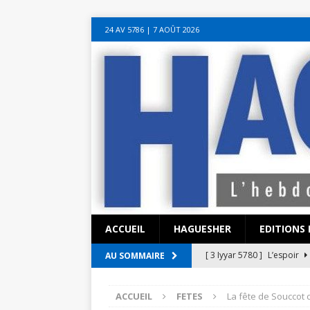
sohbet hattı numarası
seks hattı numara
istanbul escort bayanlar
soh
24 AV 5786‎ | 7 AOÛT 2026
sohbet hattı
canlı sohbet hatları
sohbet numaraları
ucuz sex sohbet h
yeni casino siteleri
ACCUEIL
HAGUESHER
EDITIONS 
[ 3 Iyyar 5780 ]
L’espoir
AU SOMMAIRE
[ 3 Iyyar 5780 ]
La pandémi
ACCUEIL
FETES
La fête de Souccot 
?
EN ISRAËL