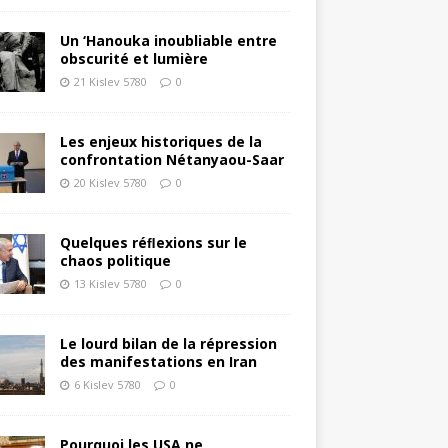
Un ‘Hanouka inoubliable entre
obscurité et lumière
21 Kislev 5780
0
Les enjeux historiques de la
confrontation Nétanyaou-Saar
20 Kislev 5780
0
Quelques réﬂexions sur le
chaos politique
13 Kislev 5780
0
Le lourd bilan de la répression
des manifestations en Iran
6 Kislev 5780
0
Pourquoi les USA ne