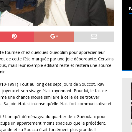
N
te tournée chez quelques Guedolim pour apprécier leur
vot de cette fête marquée par une joie débordante. Certains
s, mais leur exemple édifiant reste et restera une source
nir.
10-1991) Tout au long des sept jours de Souccot, Rav
joyeux et son visage était rayonnant. Pour lui, le fait de
mme une chance inouïe similaire à celle de se trouver
Sa joie était si intense qu’elle était fort communicative et
ent ! Lorsqu’il déménagea du quartier de « Guéoula » pour
il occupa un appartement moins spacieux que le précédent.
s grande et sa Soucca était forcément plus grande. Il