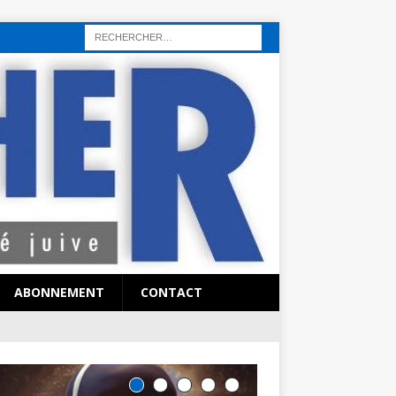
rı
sohbet hattı
sex hattı
telefonda seks numara
sıcak sex numaraları
ABONNEMENT
CONTACT