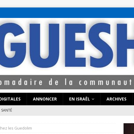
bet hattı numaralar
seks hattı numaralar"
ucuz sohbet hattı numarala
attı numaraları
DIGITALES
ANNONCER
EN ISRAËL
ARCHIVES
SANTÉ
e de Coronavirus pourrait-elle « calmer le jeu » au Moyen-Orient
chez les Guedolim