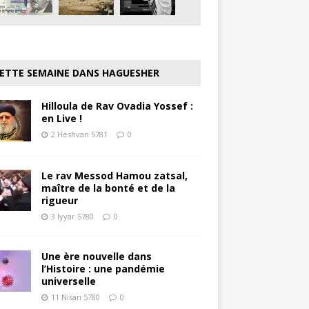
ETTE SEMAINE DANS HAGUESHER
Hilloula de Rav Ovadia Yossef :
en Live !
2 Heshvan 5781
0
Le rav Messod Hamou zatsal,
maître de la bonté et de la
rigueur
3 Iyyar 5780
0
Une ère nouvelle dans
l’Histoire : une pandémie
universelle
11 Nisan 5780
0