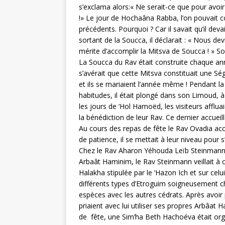
s’exclama alors:« Ne serait-ce que pour avoi
!» Le jour de Hochaâna Rabba, l’on pouvait co
précédents. Pourquoi ? Car il savait qu’il devai
sortant de la Soucca, il déclarait : « Nous d
mérite d’accomplir la Mitsva de Soucca ! » S
La Soucca du Rav était construite chaque an
s’avérait que cette Mitsva constituait une S
et ils se mariaient l’année même ! Pendant l
habitudes, il était plongé dans son Limoud, à 
les jours de ‘Hol Hamoëd, les visiteurs afflu
la bénédiction de leur Rav. Ce dernier accueil
Au cours des repas de fête le Rav Ovadia acco
de patience, il se mettait à leur niveau 
Chez le Rav Aharon Yéhouda Leïb Steinmann 
Arbaât Haminim, le Rav Steinmann veillait à c
Halakha stipulée par le ‘Hazon Ich et sur celui-
différents types d’Etroguim soigneusement cho
espèces avec les autres cédrats. Après avoir pr
priaient avec lui utiliser ses propres Arbâat 
de fête, une Sim’ha Beth Hachoéva était org