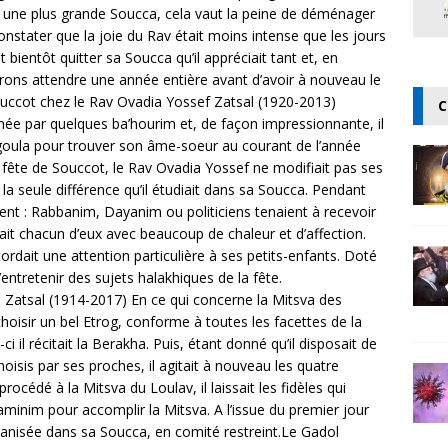
r une plus grande Soucca, cela vaut la peine de déménager
nstater que la joie du Rav était moins intense que les jours
t bientôt quitter sa Soucca qu’il appréciait tant et, en
evrons attendre une année entière avant d’avoir à nouveau le
ouccot chez le Rav Ovadia Yossef Zatsal (1920-2013)
C
née par quelques ba’hourim et, de façon impressionnante, il
égoula pour trouver son âme-soeur au courant de l’année
a fête de Souccot, le Rav Ovadia Yossef ne modifiait pas ses
la seule différence qu’il étudiait dans sa Soucca. Pendant
aient : Rabbanim, Dayanim ou politiciens tenaient à recevoir
lait chacun d’eux avec beaucoup de chaleur et d’affection.
rdait une attention particulière à ses petits-enfants. Doté
pour s’entretenir des sujets halakhiques de la fête.
Zatsal (1914-2017) En ce qui concerne la Mitsva des
hoisir un bel Etrog, conforme à toutes les facettes de la
ci il récitait la Berakha. Puis, étant donné qu’il disposait de
isis par ses proches, il agitait à nouveau les quatre
océdé à la Mitsva du Loulav, il laissait les fidèles qui
Haminim pour accomplir la Mitsva. A l’issue du premier jour
anisée dans sa Soucca, en comité restreint.Le Gadol