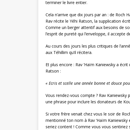
terminer le livre entier.
Cela n’arrive que dix jours par an : de Roch 
Rav récite le Yéhi Ratson, la supplication écrit
Comme un berger attentif aux besoins de son
l’esprit de pureté qui l’enveloppe, il accepte 
Au cours des jours les plus critiques de l’ann
aux Téhillim qu’il récitera.
Et plus encore : Rav ‘Haïm Kaniewsky a écrit u
Ratson :
« Ecris et scelle une année bonne et douce pou
Vous rendez-vous compte ? Rav Kaniewsky pren
une phrase pour inclure les donateurs de Koup
Si votre frère venait chez vous le soir de Roch 
mentionné ton nom à Rav ‘Haïm Kaniewsky et
seriez content ! Comme vous vous sentiriez 