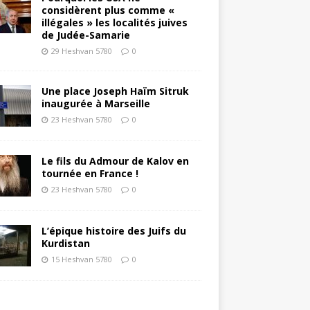
considèrent plus comme «
illégales » les localités juives
de Judée-Samarie
29 Heshvan 5780
0
Une place Joseph Haïm Sitruk
inaugurée à Marseille
23 Heshvan 5780
0
Le fils du Admour de Kalov en
tournée en France !
23 Heshvan 5780
0
L’épique histoire des Juifs du
Kurdistan
15 Heshvan 5780
0