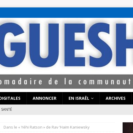
bet hattı numaralar
seks hattı numaralar"
ucuz sohbet hattı numarala
attı numaraları
DIGITALES
ANNONCER
EN ISRAËL
ARCHIVES
SANTÉ
e de Coronavirus pourrait-elle « calmer le jeu » au Moyen-Orient
Dans le « Yéhi Ratson » de Rav ‘Haïm Kaniewsky