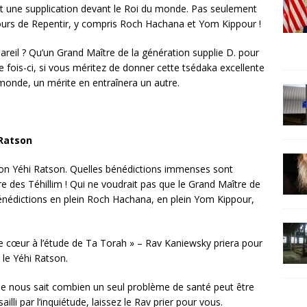
t une supplication devant le Roi du monde. Pas seulement
Jours de Repentir, y compris Roch Hachana et Yom Kippour !
areil ? Qu’un Grand Maître de la génération supplie D. pour
 fois-ci, si vous méritez de donner cette tsédaka excellente
monde, un mérite en entraînera un autre.
 Ratson
son Yéhi Ratson. Quelles bénédictions immenses sont
ure des Téhillim ! Qui ne voudrait pas que le Grand Maître de
énédictions en plein Roch Hachana, en plein Yom Kippour,
e cœur à l’étude de Ta Torah » – Rav Kaniewsky priera pour
 le Yéhi Ratson.
e nous sait combien un seul problème de santé peut être
ailli par l’inquiétude, laissez le Rav prier pour vous.