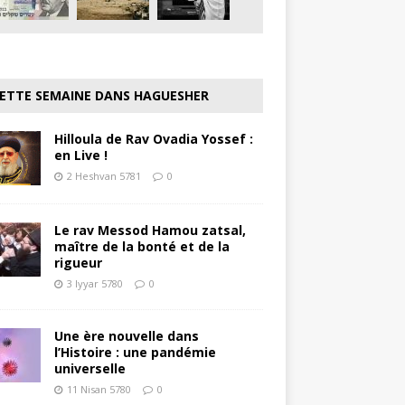
ETTE SEMAINE DANS HAGUESHER
Hilloula de Rav Ovadia Yossef :
en Live !
2 Heshvan 5781
0
Le rav Messod Hamou zatsal,
maître de la bonté et de la
rigueur
3 Iyyar 5780
0
Une ère nouvelle dans
l’Histoire : une pandémie
universelle
11 Nisan 5780
0