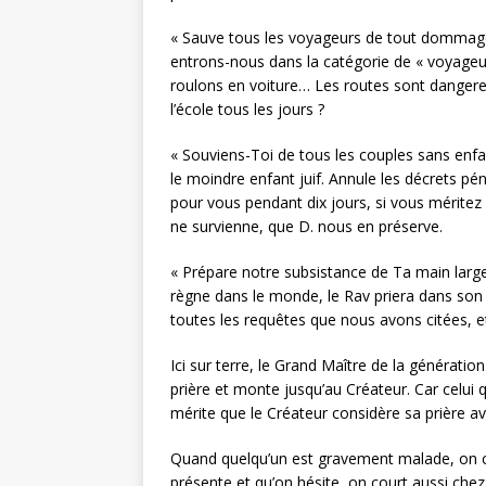
« Sauve tous les voyageurs de tout dommage
entrons-nous dans la catégorie de « voyageu
roulons en voiture… Les routes sont dangereu
l’école tous les jours ?
« Souviens-Toi de tous les couples sans enf
le moindre enfant juif. Annule les décrets 
pour vous pendant dix jours, si vous méritez 
ne survienne, que D. nous en préserve.
« Prépare notre subsistance de Ta main large
règne dans le monde, le Rav priera dans son l
toutes les requêtes que nous avons citées, et
Ici sur terre, le Grand Maître de la génération 
prière et monte jusqu’au Créateur. Car celui 
mérite que le Créateur considère sa prière av
Quand quelqu’un est gravement malade, on 
présente et qu’on hésite, on court aussi chez