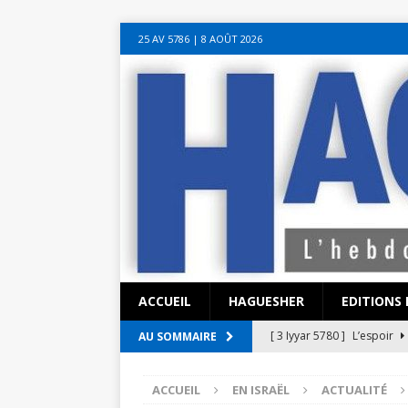
sohbet hattı numarası
seks hattı numara
istanbul escort bayanlar
soh
25 AV 5786‎ | 8 AOÛT 2026
sohbet hattı
canlı sohbet hatları
sohbet numaraları
ucuz sex sohbet h
yeni casino siteleri
ACCUEIL
HAGUESHER
EDITIONS 
[ 3 Iyyar 5780 ]
L’espoir
AU SOMMAIRE
[ 3 Iyyar 5780 ]
La pandémi
ACCUEIL
EN ISRAËL
ACTUALITÉ
?
EN ISRAËL