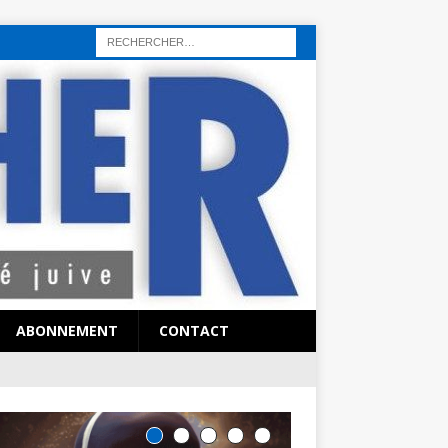
rı
sohbet hattı
sex hattı
telefonda seks numara
sıcak sex numaraları
ABONNEMENT
CONTACT