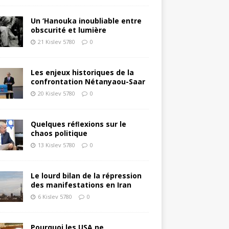
Un ‘Hanouka inoubliable entre
obscurité et lumière
21 Kislev 5780
0
Les enjeux historiques de la
confrontation Nétanyaou-Saar
20 Kislev 5780
0
Quelques réﬂexions sur le
chaos politique
13 Kislev 5780
0
Le lourd bilan de la répression
des manifestations en Iran
6 Kislev 5780
0
Pourquoi les USA ne