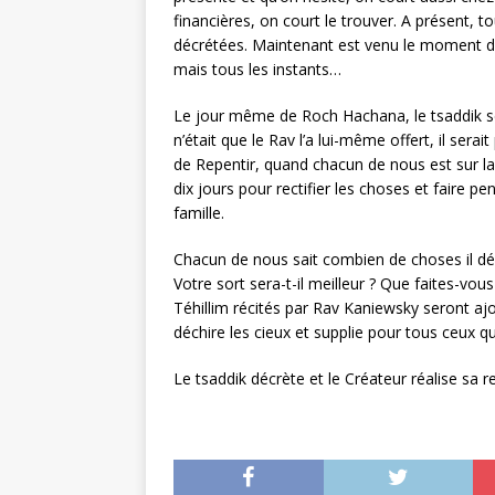
financières, on court le trouver. A présent, 
décrétées. Maintenant est venu le moment de v
mais tous les instants…
Le jour même de Roch Hachana, le tsaddik ser
n’était que le Rav l’a lui-même offert, il ser
de Repentir, quand chacun de nous est sur la 
dix jours pour rectifier les choses et faire 
famille.
Chacun de nous sait combien de choses il dési
Votre sort sera-t-il meilleur ? Que faites-vou
Téhillim récités par Rav Kaniewsky seront a
déchire les cieux et supplie pour tous ceux qui
Le tsaddik décrète et le Créateur réalise sa r