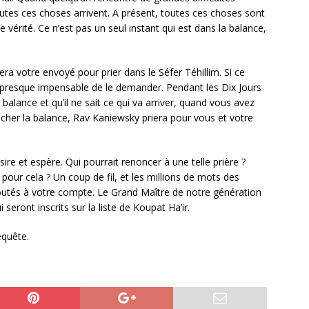
toutes ces choses arrivent. A présent, toutes ces choses sont
érité. Ce n’est pas un seul instant qui est dans la balance,
a votre envoyé pour prier dans le Séfer Téhillim. Si ce
ait presque impensable de le demander. Pendant les Dix Jours
balance et qu’il ne sait ce qui va arriver, quand vous avez
pencher la balance, Rav Kaniewsky priera pour vous et votre
re et espère. Qui pourrait renoncer à une telle prière ?
s pour cela ? Un coup de fil, et les millions de mots des
joutés à votre compte. Le Grand Maître de notre génération
 seront inscrits sur la liste de Koupat Ha’ir.
equête.