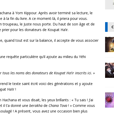
Hachana à Yom Kippour. Après avoir terminé sa lecture, le
e à la fin du livre. A ce moment-là, il priera pour vous.
 troupeau, le Juste nous porte. Du haut de son âge et de
C
de prier pour les donateurs de Koupat Ha’ir.
ée, quand tout est sur la balance, il accepte de vous associer
ne requête particulière qu’il ajoute au milieu du Yéhi
r tous les noms des donateurs de Koupat Ha’ir inscrits ici. »
d le texte saint écrit voici des générations et y ajoute
at Ha’ir !
Hachana et vous disait, les yeux brillants : « Tu sais ! J’ai
 il t’a donné une
berakha
de
Chana Tova
! » Comme vous
soulagé ! A présent, vous avez une occasion bien plus