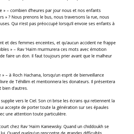
 » – combien d’heures par jour nous et nos enfants
rs » ? Nous prenons le bus, nous traversons la rue, nous
ses. Qui n’est pas préoccupé lorsqu’il envoie ses enfants à
ant et des femmes enceintes, et qu’aucun accident ne frappe
pénibles » – Rav ‘Haïm murmurera ces mots avec émotion
de faire un don. Il faut toujours prier avant que le malheur
 » – à Roch Hachana, lorsqu’un esprit de bienveillance
ivre de Téhillim et mentionnera les donateurs. Il présentera
 bien d’autres.
supplie vers le Ciel. Son cri brise les écrans qui retiennent la
qui accepte de porter toute la génération sur ses épaules
ec une attention toute particulière.
court chez Rav ‘Haïm Kaniewsky. Quand un chiddoukh se
 lui. Quand quelqu’un rencontre de grandes difficultés