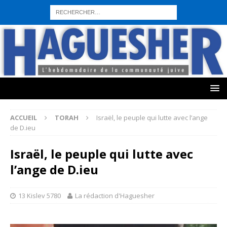
sohbet hattı numarası
seks hattı numara
istanbul escort bayanlar
sohbet hattı numaralar
seks hattı numaralar"
ucuz sohbet hattı
numaraları
sohbet hattı
sex hattı
telefonda seks numara
sıcak sex
numaraları
sohbet hattı
canlı sohbet hatları
sohbet numaraları
ucuz
sex sohbet hattı numaraları
yeni casino siteleri
ACCUEIL
TORAH
Israël, le peuple qui lutte avec l’ange
de D.ieu
Israël, le peuple qui lutte avec
l’ange de D.ieu
13 Kislev 5780
La rédaction d'Haguesher