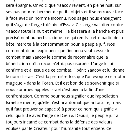
sera épargné. Or voici que Yaacov revient, en pleine nuit, sur
ses pas pour rechercher de petits objets et il se retrouve face
à face avec un homme inconnu. Nos sages nous enseignent
qu’il s’agit de l’ange tutélaire d’Essav. Cet ange va lutter contre
Yaacov toute la nuit et même il le blessera à la hanche et plus
précisément au nerf sciatique -ce qui rendra cette partie de la
bête interdite à la consommation pour le peuple juif. Nos
commentateurs expliquent que l’inconnu veut cesser le
combat mais Yaacov le somme de reconnaître que la
bénédiction qu’il a reçue n’était pas usurpée. L’ange le lui
confirme et à l’issue de ce combat, il bénit Yaacov et lui donne
le nom d’Israël. C’est la première fois que l’on évoque ce mot «
magique » dans la Torah. Et il est bon de se souvenir que si
nous sommes appelés Israël c’est bien à la fin d’une
confrontation. Comme pour nous signifier que l’appellation
Israël se mérite, qu’elle n’est ni automatique ni fortuite, mais
qu’il faut prouver sa capacité à porter ce nom qui signifie «
celui qui lutte avec l’ange de D.ieu ». Depuis, le peuple juif a
toujours incarné ce combat dans la défense des valeurs
voulues par le Créateur pour l’humanité tout entière. Ce