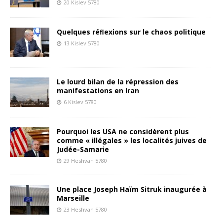
20 Kislev 5780
Quelques réﬂexions sur le chaos politique
13 Kislev 5780
Le lourd bilan de la répression des
manifestations en Iran
6 Kislev 5780
Pourquoi les USA ne considèrent plus
comme « illégales » les localités juives de
Judée-Samarie
29 Heshvan 5780
Une place Joseph Haïm Sitruk inaugurée à
Marseille
23 Heshvan 5780