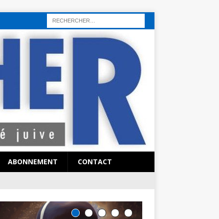
rı
sohbet hattı
sex hattı
telefonda seks numara
sıcak sex numaraları
ABONNEMENT
CONTACT