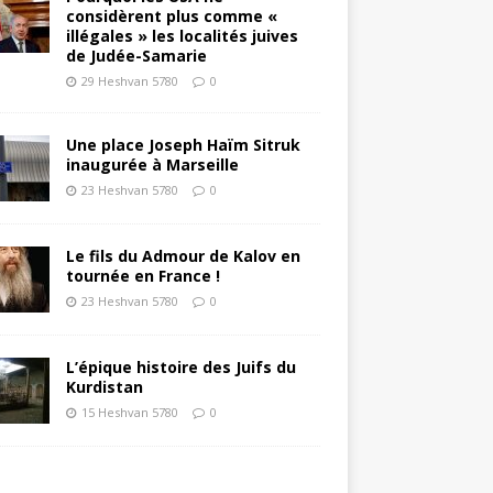
considèrent plus comme «
illégales » les localités juives
de Judée-Samarie
29 Heshvan 5780
0
Une place Joseph Haïm Sitruk
inaugurée à Marseille
23 Heshvan 5780
0
Le fils du Admour de Kalov en
tournée en France !
23 Heshvan 5780
0
L’épique histoire des Juifs du
Kurdistan
15 Heshvan 5780
0