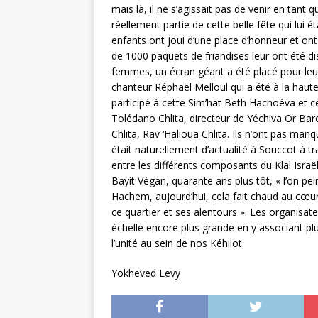
mais là, il ne s’agissait pas de venir en tant 
réellement partie de cette belle fête qui lui 
enfants ont joui d’une place d’honneur et ont
de 1000 paquets de friandises leur ont été di
femmes, un écran géant a été placé pour leur 
chanteur Réphaël Melloul qui a été à la haut
participé à cette Sim’hat Beth Hachoéva et c
Tolédano Chlita, directeur de Yéchiva Or Ba
Chlita, Rav ‘Halioua Chlita. Ils n’ont pas ma
était naturellement d’actualité à Souccot à t
entre les différents composants du Klal Israë
Bayit Végan, quarante ans plus tôt, « l’on pe
Hachem, aujourd’hui, cela fait chaud au cœ
ce quartier et ses alentours ». Les organisa
échelle encore plus grande en y associant plu
l’unité au sein de nos Kéhilot.
Yokheved Levy