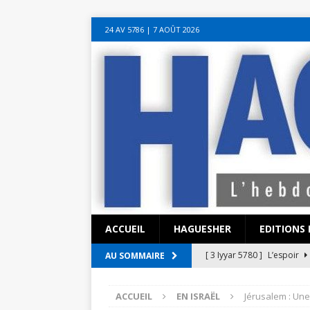
sohbet hattı numarası
seks hattı numara
istanbul escort bayanlar
soh
24 AV 5786‎ | 7 AOÛT 2026
sohbet hattı
canlı sohbet hatları
sohbet numaraları
ucuz sex sohbet h
yeni casino siteleri
ACCUEIL
HAGUESHER
EDITIONS 
[ 3 Iyyar 5780 ]
L’espoir
AU SOMMAIRE
[ 3 Iyyar 5780 ]
La pandémi
ACCUEIL
EN ISRAËL
Jérusalem : Un
?
EN ISRAËL