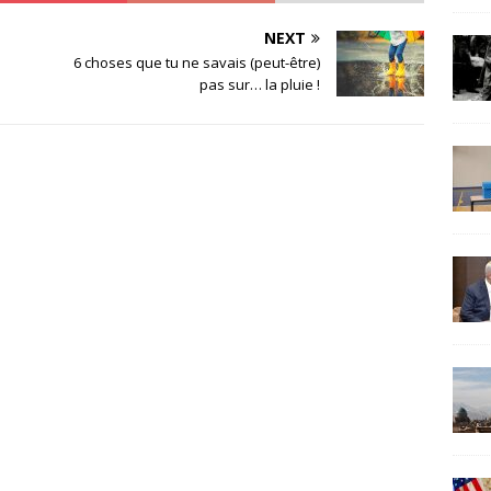
NEXT
!
6 choses que tu ne savais (peut-être)
pas sur… la pluie !