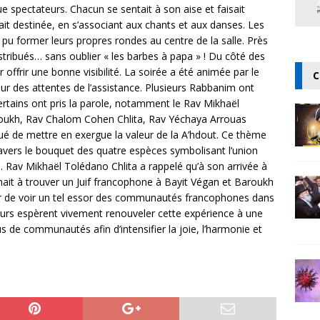
que spectateurs. Chacun se sentait à son aise et faisait
était destinée, en s’associant aux chants et aux danses. Les
 pu former leurs propres rondes au centre de la salle. Près
stribués… sans oublier « les barbes à papa » ! Du côté des
offrir une bonne visibilité. La soirée a été animée par le
C
eur des attentes de l’assistance. Plusieurs Rabbanim ont
ertains ont pris la parole, notamment le Rav Mikhaël
roukh, Rav Chalom Cohen Chlita, Rav Yéchaya Arrouas
nqué de mettre en exergue la valeur de la A’hdout. Ce thème
ravers le bouquet des quatre espèces symbolisant l’union
l. Rav Mikhaël Tolédano Chlita a rappelé qu’à son arrivée à
inait à trouver un Juif francophone à Bayit Végan et Baroukh
ur de voir un tel essor des communautés francophones dans
teurs espèrent vivement renouveler cette expérience à une
s de communautés afin d’intensifier la joie, l’harmonie et