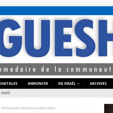
bet hattı numaralar
seks hattı numaralar"
ucuz sohbet hattı numarala
attı numaraları
DIGITALES
ANNONCER
EN ISRAËL
ARCHIVES
SANTÉ
e de Coronavirus pourrait-elle « calmer le jeu » au Moyen-Orient
e Sim’hat Beth Hachoéva mémorable !