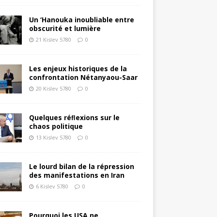
Un ‘Hanouka inoubliable entre
obscurité et lumière
21 Kislev 5780
0
Les enjeux historiques de la
confrontation Nétanyaou-Saar
20 Kislev 5780
0
Quelques réﬂexions sur le
chaos politique
13 Kislev 5780
0
Le lourd bilan de la répression
des manifestations en Iran
6 Kislev 5780
0
Pourquoi les USA ne