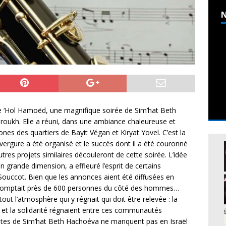
N
de ‘Hol Hamoëd, une magnifique soirée de Sim’hat Beth
roukh. Elle a réuni, dans une ambiance chaleureuse et
es des quartiers de Bayit Végan et Kiryat Yovel. C’est la
vergure a été organisé et le succès dont il a été couronné
tres projets similaires découleront de cette soirée. L’idée
 grande dimension, a effleuré l’esprit de certains
Souccot. Bien que les annonces aient été diffusées en
’on comptait près de 600 personnes du côté des hommes…
rtout l’atmosphère qui y régnait qui doit être relevée : la
é et la solidarité régnaient entre ces communautés
fêtes de Sim’hat Beth Hachoéva ne manquent pas en Israël