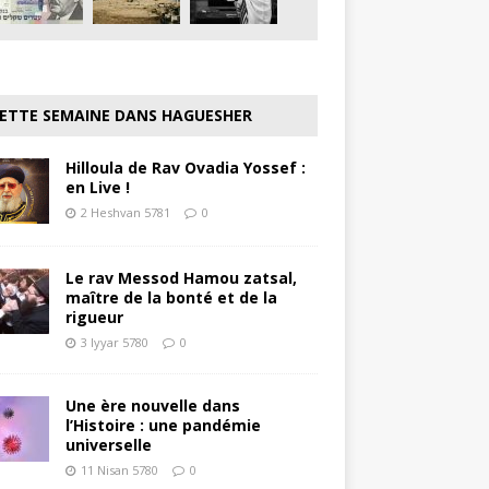
ETTE SEMAINE DANS HAGUESHER
Hilloula de Rav Ovadia Yossef :
en Live !
2 Heshvan 5781
0
Le rav Messod Hamou zatsal,
maître de la bonté et de la
rigueur
3 Iyyar 5780
0
Une ère nouvelle dans
l’Histoire : une pandémie
universelle
11 Nisan 5780
0