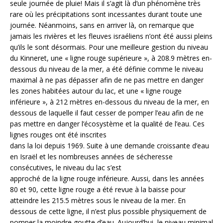
seule journée de pluie! Mais il s’agit là d’un phénomène très
rare où les précipitations sont incessantes durant toute une
journée. Néanmoins, sans en arriver là, on remarque que
jamais les rivières et les fleuves israéliens n’ont été aussi pleins
qu’ils le sont désormais. Pour une meilleure gestion du niveau
du Kinneret, une « ligne rouge supérieure », à 208.9 mètres en-
dessous du niveau de la mer, a été définie comme le niveau
maximal à ne pas dépasser afin de ne pas mettre en danger
les zones habitées autour du lac, et une « ligne rouge
inférieure », à 212 mètres en-dessous du niveau de la mer, en
dessous de laquelle il faut cesser de pomper l’eau afin de ne
pas mettre en danger l’écosystème et la qualité de l’eau. Ces
lignes rouges ont été inscrites
dans la loi depuis 1969. Suite à une demande croissante d’eau
en Israël et les nombreuses années de sécheresse
consécutives, le niveau du lac s’est
approché de la ligne rouge inférieure. Aussi, dans les années
80 et 90, cette ligne rouge a été revue à la baisse pour
atteindre les 215.5 mètres sous le niveau de la mer. En
dessous de cette ligne, il n’est plus possible physiquement de
pomper la moindre goutte d’eau. Aujourd’hui, le niveau minimal