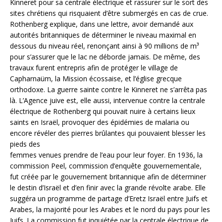
Kinneret pour sa centrale électrique et rassurer sur le sort des
sites chrétiens qui risquaient d’être submergés en cas de crue.
Rothenberg explique, dans une lettre, avoir demandé aux
autorités britanniques de déterminer le niveau maximal en
dessous du niveau réel, renonçant ainsi à 90 millions de m³
pour s’assurer que le lac ne déborde jamais. De même, des
travaux furent entrepris afin de protéger le village de
Capharnaüm, la Mission écossaise, et l’église grecque
orthodoxe. La guerre sainte contre le Kinneret ne s’arrêta pas
là. L’Agence juive est, elle aussi, intervenue contre la centrale
électrique de Rothenberg qui pouvait nuire à certains lieux
saints en Israël, provoquer des épidémies de malaria ou
encore révéler des pierres brûlantes qui pouvaient blesser les
pieds des
femmes venues prendre de l’eau pour leur foyer. En 1936, la
commission Peel, commission d’enquête gouvernementale,
fut créée par le gouvernement britannique afin de déterminer
le destin d’Israël et d’en finir avec la grande révolte arabe. Elle
suggéra un programme de partage d’Eretz Israël entre Juifs et
Arabes, la majorité pour les Arabes et le nord du pays pour les
Juifs. La commission fut inquiétée par la centrale électrique de