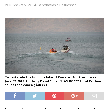
18 Shevat 5779
La rédaction d'Haguesher
Tourists ride boats on the lake of Kinneret, Northern Israel.
June 07, 2018. Photo by David Cohen/FLASH90 *** Local Caption
*** èáøééä èáøéä çåôù ëðøú