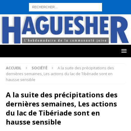
sohbet hattı numarası
seks hattı numara
istanbul escort bayanlar
sohbet hattı numaralar
seks hattı numaralar"
ucuz sohbet hattı
numaraları
sohbet hattı
sex hattı
telefonda seks numara
sıcak sex
numaraları
sohbet hattı
canlı sohbet hatları
sohbet numaraları
ucuz
sex sohbet hattı numaraları
yeni casino siteleri
ACCUEIL
SOCIÉTÉ
A la suite des précipitations des
dernières semaines, Les actions du lac de Tibériade sont en
hausse sensible
A la suite des précipitations des
dernières semaines, Les actions
du lac de Tibériade sont en
hausse sensible