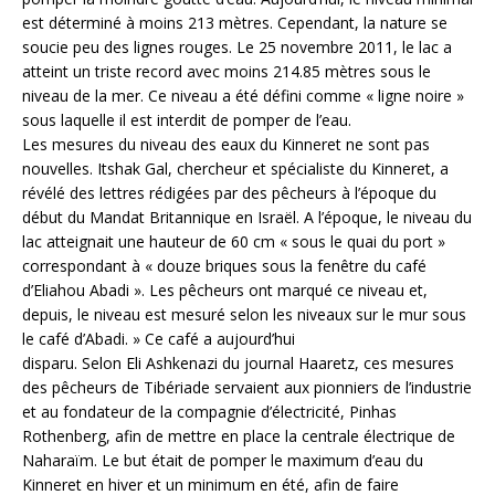
est déterminé à moins 213 mètres. Cependant, la nature se
soucie peu des lignes rouges. Le 25 novembre 2011, le lac a
atteint un triste record avec moins 214.85 mètres sous le
niveau de la mer. Ce niveau a été défini comme « ligne noire »
sous laquelle il est interdit de pomper de l’eau.
Les mesures du niveau des eaux du Kinneret ne sont pas
nouvelles. Itshak Gal, chercheur et spécialiste du Kinneret, a
révélé des lettres rédigées par des pêcheurs à l’époque du
début du Mandat Britannique en Israël. A l’époque, le niveau du
lac atteignait une hauteur de 60 cm « sous le quai du port »
correspondant à « douze briques sous la fenêtre du café
d’Eliahou Abadi ». Les pêcheurs ont marqué ce niveau et,
depuis, le niveau est mesuré selon les niveaux sur le mur sous
le café d’Abadi. » Ce café a aujourd’hui
disparu. Selon Eli Ashkenazi du journal Haaretz, ces mesures
des pêcheurs de Tibériade servaient aux pionniers de l’industrie
et au fondateur de la compagnie d’électricité, Pinhas
Rothenberg, afin de mettre en place la centrale électrique de
Naharaïm. Le but était de pomper le maximum d’eau du
Kinneret en hiver et un minimum en été, afin de faire