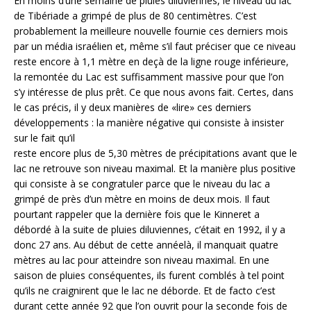
En moins d’une semaine de pluies diluviennes, le niveau du lac
de Tibériade a grimpé de plus de 80 centimètres. C’est
probablement la meilleure nouvelle fournie ces derniers mois
par un média israélien et, même s’il faut préciser que ce niveau
reste encore à 1,1 mètre en deçà de la ligne rouge inférieure,
la remontée du Lac est suffisamment massive pour que l’on
s’y intéresse de plus prêt. Ce que nous avons fait. Certes, dans
le cas précis, il y deux manières de «lire» ces derniers
développements : la manière négative qui consiste à insister
sur le fait qu’il
reste encore plus de 5,30 mètres de précipitations avant que le
lac ne retrouve son niveau maximal. Et la manière plus positive
qui consiste à se congratuler parce que le niveau du lac a
grimpé de près d’un mètre en moins de deux mois. Il faut
pourtant rappeler que la dernière fois que le Kinneret a
débordé à la suite de pluies diluviennes, c’était en 1992, il y a
donc 27 ans. Au début de cette annéelà, il manquait quatre
mètres au lac pour atteindre son niveau maximal. En une
saison de pluies conséquentes, ils furent comblés à tel point
qu’ils ne craignirent que le lac ne déborde. Et de facto c’est
durant cette année 92 que l’on ouvrit pour la seconde fois de