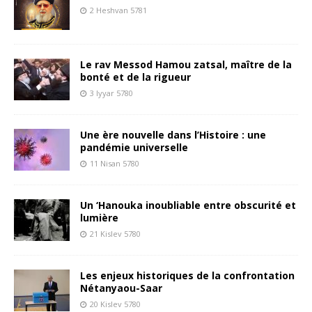
2 Heshvan 5781
Le rav Messod Hamou zatsal, maître de la
bonté et de la rigueur
3 Iyyar 5780
Une ère nouvelle dans l’Histoire : une
pandémie universelle
11 Nisan 5780
Un ‘Hanouka inoubliable entre obscurité et
lumière
21 Kislev 5780
Les enjeux historiques de la confrontation
Nétanyaou-Saar
20 Kislev 5780