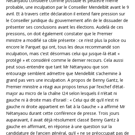
Nétanyaou considère comme possible et peutêtre même
probable, une inculpation par le Conseiller Mendelblit avant le 9
avril. Et à travers cette déclaration il entend faire pression sur
le Conseiller juridique du gouvernement afin de le dissuader de
présenter ses conclusions avant les élections. Audelà de ces
pressions, on doit également constater que le Premier
ministre a modifié sa cible présente : ce n’est plus la police ou
encore le Parquet qui ont, tous les deux recommandé son
inculpation, mais c’est désormais celui qui jusque-là était «
protégé » et considéré comme le dernier recours. Cela aussi
peut sous-entendre que tant Mr Nétanyaou que son
entourage semblent admettre que Mendelblit s’achemine à
grand pas vers une inculpation. A propos de Benny Gantz, le
Premier ministre a réagi aux propos tenus par l’exchef d’état-
major au micro de la chaîne I24 selon lesquels il n’était ni
gauche ni à droite mais d’Israël : « Celui qui dit qu’il n’est ni
gauche ni droite appartient en fait à la Gauche » a affirmé Mr
Nétanyaou durant cette conférence de presse. Trois jours
auparavant, il avait déjà résolument classé Benny Gantz à
gauche en affirmant, en réponse à une question sur la
candidature de l’ancien général, qu’il « ne se préoccupait pas de