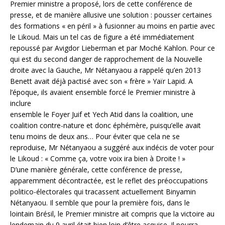
Premier ministre a proposé, lors de cette conférence de
presse, et de manière allusive une solution : pousser certaines
des formations « en péril » à fusionner au moins en partie avec
le Likoud. Mais un tel cas de figure a été immédiatement
repoussé par Avigdor Lieberman et par Moché Kahlon. Pour ce
qui est du second danger de rapprochement de la Nouvelle
droite avec la Gauche, Mr Nétanyaou a rappelé qu’en 2013
Benett avait déjà pactisé avec son « frère » Yaïr Lapid. A
l’époque, ils avaient ensemble forcé le Premier ministre à
inclure
ensemble le Foyer Juif et Yech Atid dans la coalition, une
coalition contre-nature et donc éphémère, puisqu’elle avait
tenu moins de deux ans… Pour éviter que cela ne se
reproduise, Mr Nétanyaou a suggéré aux indécis de voter pour
le Likoud : « Comme ça, votre voix ira bien à Droite ! »
D’une manière générale, cette conférence de presse,
apparemment décontractée, est le reflet des préoccupations
politico-électorales qui tracassent actuellement Binyamin
Nétanyaou. Il semble que pour la première fois, dans le
lointain Brésil, le Premier ministre ait compris que la victoire au
lendemain du 9 avril était bien loin d’être acquise. Il pourra