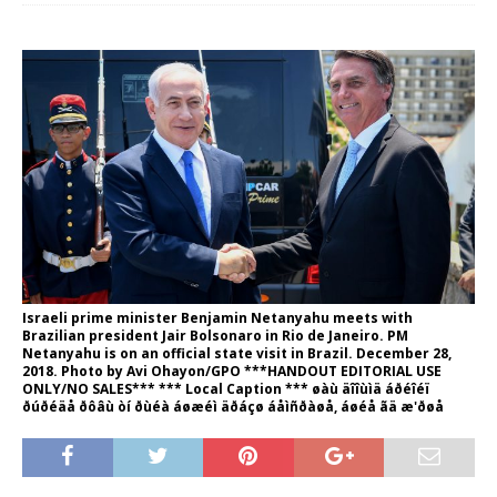
Israeli prime minister Benjamin Netanyahu meets with
Brazilian president Jair Bolsonaro in Rio de Janeiro. PM
Netanyahu is on an official state visit in Brazil. December 28,
2018. Photo by Avi Ohayon/GPO ***HANDOUT EDITORIAL USE
ONLY/NO SALES*** *** Local Caption *** øàù äîîùìä áðéîéï
ðúðéäå ðôâù òí ðùéà áøæéì äðáçø áåìñðàøå, áøéå ãä æ'ðøå