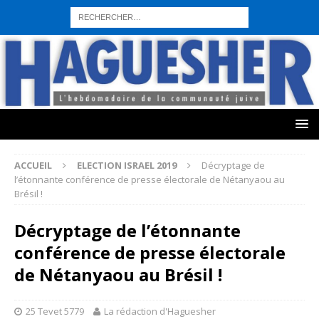
sohbet hattı numarası
seks hattı numara
istanbul escort bayanlar
sohbet hattı numaralar
seks hattı numaralar"
ucuz sohbet hattı
numaraları
sohbet hattı
sex hattı
telefonda seks numara
sıcak sex
numaraları
sohbet hattı
canlı sohbet hatları
sohbet numaraları
ucuz
sex sohbet hattı numaraları
yeni casino siteleri
ACCUEIL
ELECTION ISRAEL 2019
Décryptage de
l’étonnante conférence de presse électorale de Nétanyaou au
Brésil !
Décryptage de l’étonnante
conférence de presse électorale
de Nétanyaou au Brésil !
25 Tevet 5779
La rédaction d'Haguesher