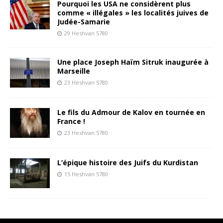
Pourquoi les USA ne considèrent plus
comme « illégales » les localités juives de
Judée-Samarie
29 Heshvan 5780
Une place Joseph Haïm Sitruk inaugurée à
Marseille
23 Heshvan 5780
Le fils du Admour de Kalov en tournée en
France !
23 Heshvan 5780
L’épique histoire des Juifs du Kurdistan
15 Heshvan 5780