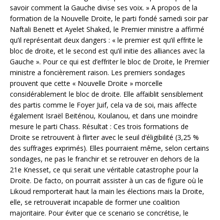
savoir comment la Gauche divise ses voix. » A propos de la
formation de la Nouvelle Droite, le parti fondé samedi soir par
Naftali Benett et Ayelet Shaked, le Premier ministre a affirmé
qu’il représentait deux dangers : « le premier est qu’il effrite le
bloc de droite, et le second est qu’il initie des alliances avec la
Gauche ». Pour ce qui est d’effriter le bloc de Droite, le Premier
ministre a foncièrement raison. Les premiers sondages
prouvent que cette « Nouvelle Droite » morcelle
considérablement le bloc de droite. Elle affaiblit sensiblement
des partis comme le Foyer Juif, cela va de soi, mais affecte
également Israël Beiténou, Koulanou, et dans une moindre
mesure le parti Chass. Résultat : Ces trois formations de
Droite se retrouvent à flirter avec le seuil d’éligibilité (3,25 %
des suffrages exprimés). Elles pourraient même, selon certains
sondages, ne pas le franchir et se retrouver en dehors de la
21e Knesset, ce qui serait une véritable catastrophe pour la
Droite. De facto, on pourrait assister à un cas de figure où le
Likoud remporterait haut la main les élections mais la Droite,
elle, se retrouverait incapable de former une coalition
majoritaire. Pour éviter que ce scenario se concrétise, le