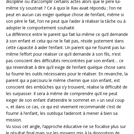
discipline ou d’accomplir certains actes alors que le père lui-
même s’y soustrait ? Ce à quoi le Rav avait répondu ; l’on ne
peut en aucun cas exiger quelque chose de l’enfant, même si
son père le fait, l’on ne peut que l’aider à réaliser la tâche ou à
adopter le comportement souhaité.
La différence entre le parent qui fait lui-même ce qu’il demande
à son enfant et celui qui ne le fait pas, réside justement dans
cette capacité à aider l’enfant. Un parent qui ne fournit pas lui-
même l’effort pour réaliser ce qu’il demande à son fils, n’est
pas conscient des difficultés rencontrées par son enfant… ce
qui reviendrait à dire qu’il exige de l’enfant quelque chose sans
lui fournir les outils nécessaires pour le réaliser. En revanche, la
parent qui a parcouru le même chemin que son enfant, est
conscient des embûches qui s’y trouvent, réalise la difficulté de
les surpasser. Il sera à même de comprendre qu’il ne peut
exiger de son enfant d’atteindre le sommet en « un seul coup
», et dans ce cas, ce qui est vivement recommandé c’est de
fournir à l’enfant, les outilsqui l’aideront à mener à bien sa
mission.
Vu sous cet angle, l’approche éducative ne se focalise plus sur
le résultat final mais sur les moyens mis à la disposition de