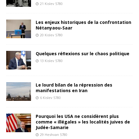
21 Kislev 5780
Les enjeux historiques de la confrontation
Nétanyaou-Saar
20 Kislev 5780
Quelques réﬂexions sur le chaos politique
13 Kislev 5780
Le lourd bilan de la répression des
manifestations en Iran
6 Kislev 5780
Pourquoi les USA ne considèrent plus
comme « illégales » les localités juives de
Judée-Samarie
29 Heshvan 5780