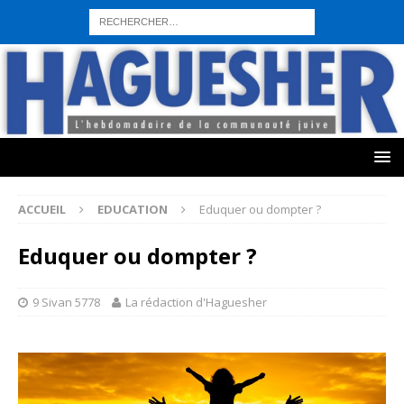
sohbet hattı numarası
seks hattı numara
istanbul escort bayanlar
sohbet hattı numaralar
seks hattı numaralar"
ucuz sohbet hattı
numaraları
sohbet hattı
sex hattı
telefonda seks numara
sıcak sex
numaraları
sohbet hattı
canlı sohbet hatları
sohbet numaraları
ucuz
sex sohbet hattı numaraları
yeni casino siteleri
ACCUEIL
EDUCATION
Eduquer ou dompter ?
Eduquer ou dompter ?
9 Sivan 5778
La rédaction d'Haguesher