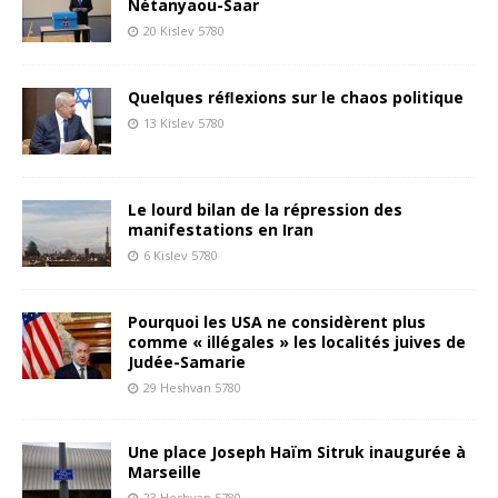
Nétanyaou-Saar
20 Kislev 5780
Quelques réﬂexions sur le chaos politique
13 Kislev 5780
Le lourd bilan de la répression des
manifestations en Iran
6 Kislev 5780
Pourquoi les USA ne considèrent plus
comme « illégales » les localités juives de
Judée-Samarie
29 Heshvan 5780
Une place Joseph Haïm Sitruk inaugurée à
Marseille
23 Heshvan 5780