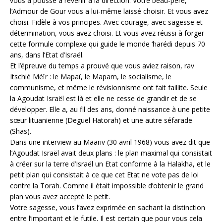
vous a poussé à revenir à la direction. Votre beau-père,
l’Admour de Gour vous a lui-même laissé choisir. Et vous avez
choisi. Fidèle à vos principes. Avec courage, avec sagesse et
détermination, vous avez choisi. Et vous avez réussi à forger
cette formule complexe qui guide le monde ‘harédi depuis 70
ans, dans l’Etat d’Israël.
Et l’épreuve du temps a prouvé que vous aviez raison, rav
Itschié Méïr : le Mapaï, le Mapam, le socialisme, le
communisme, et même le révisionnisme ont fait faillite. Seule
la Agoudat Israël est là et elle ne cesse de grandir et de se
développer. Elle a, au fil des ans, donné naissance à une petite
sœur lituanienne (Deguel Hatorah) et une autre séfarade
(Shas).
Dans une interview au Maariv (30 avril 1968) vous avez dit que
l’Agoudat Israël avait deux plans : le plan maximal qui consistait
à créer sur la terre d’Israël un Etat conforme à la Halakha, et le
petit plan qui consistait à ce que cet Etat ne vote pas de loi
contre la Torah. Comme il était impossible d’obtenir le grand
plan vous avez accepté le petit.
Votre sagesse, vous l’avez exprimée en sachant la distinction
entre l’important et le futile. Il est certain que pour vous cela