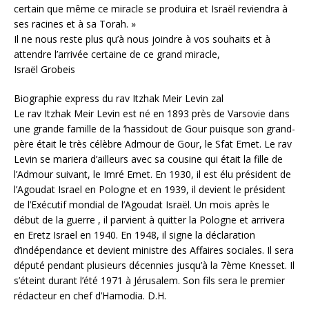
certain que même ce miracle se produira et Israël reviendra à
ses racines et à sa Torah. »
Il ne nous reste plus qu’à nous joindre à vos souhaits et à
attendre l’arrivée certaine de ce grand miracle,
Israël Grobeis
Biographie express du rav Itzhak Meir Levin zal
Le rav Itzhak Meir Levin est né en 1893 près de Varsovie dans
une grande famille de la ‘hassidout de Gour puisque son grand-
père était le très célèbre Admour de Gour, le Sfat Emet. Le rav
Levin se mariera d’ailleurs avec sa cousine qui était la fille de
l’Admour suivant, le Imré Emet. En 1930, il est élu président de
l’Agoudat Israel en Pologne et en 1939, il devient le président
de l’Exécutif mondial de l’Agoudat Israël. Un mois après le
début de la guerre , il parvient à quitter la Pologne et arrivera
en Eretz Israel en 1940. En 1948, il signe la déclaration
d’indépendance et devient ministre des Affaires sociales. Il sera
député pendant plusieurs décennies jusqu’à la 7ème Knesset. Il
s’éteint durant l’été 1971 à Jérusalem. Son fils sera le premier
rédacteur en chef d’Hamodia. D.H.