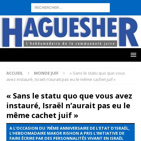
sohbet hattı numarası
seks hattı numara
istanbul escort bayanlar
sohbet hattı numaralar
seks hattı numaralar"
ucuz sohbet hattı
numaraları
sohbet hattı
sex hattı
telefonda seks numara
sıcak sex
numaraları
sohbet hattı
canlı sohbet hatları
sohbet numaraları
ucuz
sex sohbet hattı numaraları
yeni casino siteleri
ACCUEIL
MONDE JUIF
« Sans le statu quo que vous
avez instauré, Israël n’aurait pas eu le même cachet juif »
« Sans le statu quo que vous avez
instauré, Israël n’aurait pas eu le
même cachet juif »
A L'OCCASION DU 70ÈME ANNIVERSAIRE DE L'ETAT D'ISRAËL,
L'HEBDOMADAIRE MAKOR RISHON A PRIS L'INITIATIVE DE
FAIRE ÉCRIRE PAR DES PERSONNALITÉS VIVANT EN ISRAËL