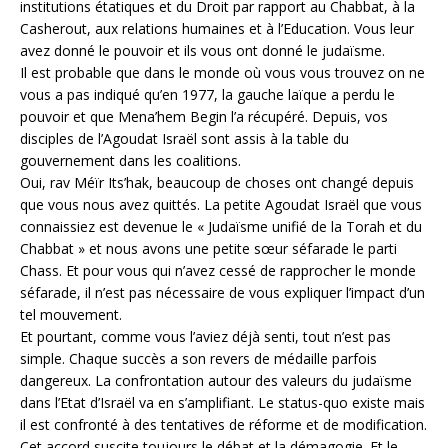
institutions étatiques et du Droit par rapport au Chabbat, à la
Casherout, aux relations humaines et à l’Education. Vous leur
avez donné le pouvoir et ils vous ont donné le judaïsme.
Il est probable que dans le monde où vous vous trouvez on ne
vous a pas indiqué qu’en 1977, la gauche laïque a perdu le
pouvoir et que Mena’hem Begin l’a récupéré. Depuis, vos
disciples de l’Agoudat Israël sont assis à la table du
gouvernement dans les coalitions.
Oui, rav Méïr Its’hak, beaucoup de choses ont changé depuis
que vous nous avez quittés. La petite Agoudat Israël que vous
connaissiez est devenue le « Judaïsme unifié de la Torah et du
Chabbat » et nous avons une petite sœur séfarade le parti
Chass. Et pour vous qui n’avez cessé de rapprocher le monde
séfarade, il n’est pas nécessaire de vous expliquer l’impact d’un
tel mouvement.
Et pourtant, comme vous l’aviez déjà senti, tout n’est pas
simple. Chaque succès a son revers de médaille parfois
dangereux. La confrontation autour des valeurs du judaïsme
dans l’Etat d’Israël va en s’amplifiant. Le status-quo existe mais
il est confronté à des tentatives de réforme et de modification.
Cet accord suscite toujours le débat et la démagogie. Et le