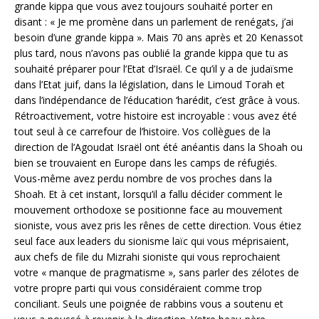
grande kippa que vous avez toujours souhaité porter en
disant : « Je me promène dans un parlement de renégats, j’ai
besoin d’une grande kippa ». Mais 70 ans après et 20 Kenassot
plus tard, nous n’avons pas oublié la grande kippa que tu as
souhaité préparer pour l’Etat d’Israël. Ce qu’il y a de judaïsme
dans l’Etat juif, dans la législation, dans le Limoud Torah et
dans l’indépendance de l’éducation ‘harédit, c’est grâce à vous.
Rétroactivement, votre histoire est incroyable : vous avez été
tout seul à ce carrefour de l’histoire. Vos collègues de la
direction de l’Agoudat Israël ont été anéantis dans la Shoah ou
bien se trouvaient en Europe dans les camps de réfugiés.
Vous-même avez perdu nombre de vos proches dans la
Shoah. Et à cet instant, lorsqu’il a fallu décider comment le
mouvement orthodoxe se positionne face au mouvement
sioniste, vous avez pris les rênes de cette direction. Vous étiez
seul face aux leaders du sionisme laïc qui vous méprisaient,
aux chefs de file du Mizrahi sioniste qui vous reprochaient
votre « manque de pragmatisme », sans parler des zélotes de
votre propre parti qui vous considéraient comme trop
conciliant. Seuls une poignée de rabbins vous a soutenu et