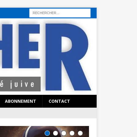
rı
sohbet hattı
sex hattı
telefonda seks numara
sıcak sex numaraları
ABONNEMENT
CONTACT