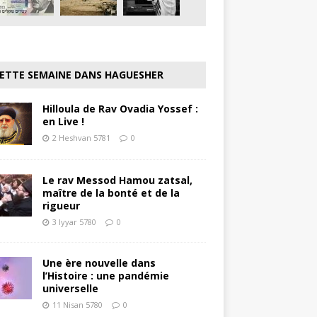
ETTE SEMAINE DANS HAGUESHER
Hilloula de Rav Ovadia Yossef :
en Live !
2 Heshvan 5781
0
Le rav Messod Hamou zatsal,
maître de la bonté et de la
rigueur
3 Iyyar 5780
0
Une ère nouvelle dans
l’Histoire : une pandémie
universelle
11 Nisan 5780
0