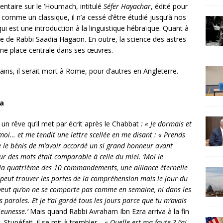
ntaire sur le ‘Houmach, intitulé
Séfer Hayachar
, édité pour
comme un classique, il n’a cessé d’être étudié jusqu’à nos
ui est une introduction à la linguistique hébraïque. Quant à
lle de Rabbi Saadia Hagaon. En outre, la science des astres
une place centrale dans ses œuvres.
ains, il serait mort à Rome, pour d’autres en Angleterre.
ra
 un rêve qu’il met par écrit après le Chabbat
: « Je dormais et
 moi… et me tendit une lettre scellée en me disant : « Prends
. Je le bénis de m’avoir accordé un si grand honneur avant
ur des mots était comparable à celle du miel. ‘Moi le
 la quatrième des 10 commandements, une alliance éternelle
peut trouver les portes de la compréhension mais le jour du
veut qu’on ne se comporte pas comme en semaine, ni dans les
paroles. Et je t’ai gardé tous les jours parce que tu m’avais
jeunesse.’
Mais quand Rabbi Avraham Ibn Ezra arriva à la fin
. Stupéfait, il se mit à trembler…
« Quelle est ma faute ? J’ai