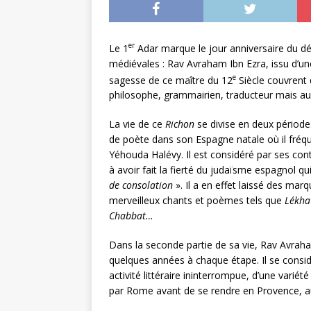
er
Le 1
Adar marque le jour anniversaire du dé
médiévales : Rav Avraham Ibn Ezra, issu d’un
e
sagesse de ce maître du 12
Siècle couvrent d
philosophe, grammairien, traducteur mais a
La vie de ce
Richon
se divise en deux période
de poète dans son Espagne natale où il fréqu
Yéhouda Halévy. Il est considéré par ses c
à avoir fait la fierté du judaïsme espagnol qu
de consolation
». Il a en effet laissé des marq
merveilleux chants et poèmes tels que
Lékha
Chabbat…
Dans la seconde partie de sa vie, Rav Avraha
quelques années à chaque étape. Il se consi
activité littéraire ininterrompue, d’une vari
par Rome avant de se rendre en Provence, au