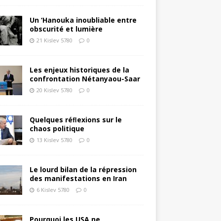
Un ‘Hanouka inoubliable entre
obscurité et lumière
21 Kislev 5780
0
Les enjeux historiques de la
confrontation Nétanyaou-Saar
20 Kislev 5780
0
Quelques réﬂexions sur le
chaos politique
13 Kislev 5780
0
Le lourd bilan de la répression
des manifestations en Iran
6 Kislev 5780
0
Pourquoi les USA ne