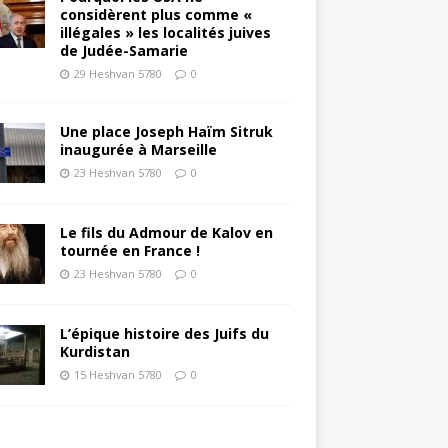
considèrent plus comme «
illégales » les localités juives
de Judée-Samarie
29 Heshvan 5780
0
Une place Joseph Haïm Sitruk
inaugurée à Marseille
23 Heshvan 5780
0
Le fils du Admour de Kalov en
tournée en France !
23 Heshvan 5780
0
L’épique histoire des Juifs du
Kurdistan
15 Heshvan 5780
0