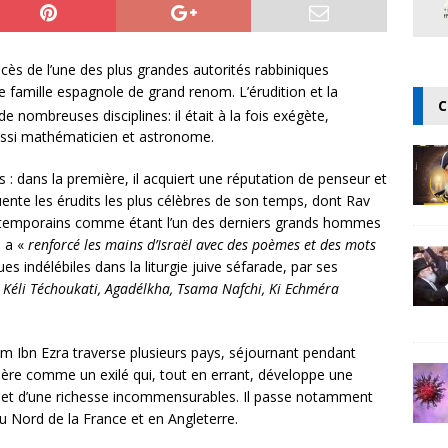
cès de l’une des plus grandes autorités rabbiniques
e famille espagnole de grand renom. L’érudition et la
C
e nombreuses disciplines: il était à la fois exégète,
ussi mathématicien et astronome.
s : dans la première, il acquiert une réputation de penseur et
ente les érudits les plus célèbres de son temps, dont Rav
ontemporains comme étant l’un des derniers grands hommes
i a «
renforcé les mains d’Israël avec des poèmes et des mots
ues indélébiles dans la liturgie juive séfarade, par ses
 Kéli Téchoukati, Agadélkha, Tsama Nafchi, Ki Echméra
m Ibn Ezra traverse plusieurs pays, séjournant pendant
dère comme un exilé qui, tout en errant, développe une
été et d’une richesse incommensurables. Il passe notamment
 Nord de la France et en Angleterre.