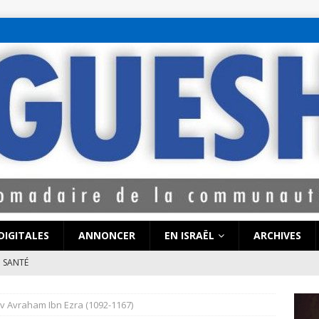
bet hattı numaralar
seks hattı numaralar"
ucuz sohbet hattı numarala
attı numaraları
DIGITALES
ANNONCER
EN ISRAËL
ARCHIVES
SANTÉ
e de Coronavirus pourrait-elle « calmer le jeu » au Moyen-Orient
av Avraham Ibn Ezra (1092-1167)