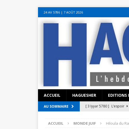
sohbet hattı numarası
seks hattı numara
istanbul escort bayanlar
soh
24 AV 5786‎ | 7 AOÛT 2026
sohbet hattı
canlı sohbet hatları
sohbet numaraları
ucuz sex sohbet h
yeni casino siteleri
ACCUEIL
HAGUESHER
EDITIONS 
[ 3 Iyyar 5780 ]
L’espoir
AU SOMMAIRE
[ 3 Iyyar 5780 ]
La pandémi
ACCUEIL
MONDE JUIF
Hiloula du R
?
EN ISRAËL