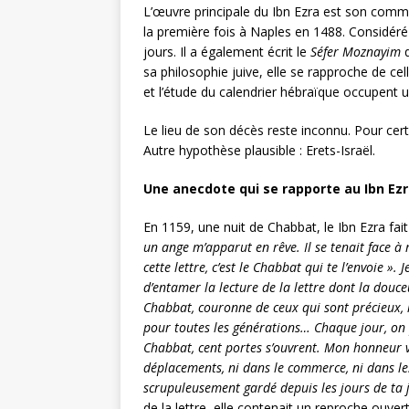
L’œuvre principale du Ibn Ezra est son comme
la première fois à Naples en 1488. Considéré 
jours. Il a également écrit le
Séfer Moznayim
q
sa philosophie juive, elle se rapproche de ce
et l’étude du calendrier hébraïque occupent 
Le lieu de son décès reste inconnu. Pour cert
Autre hypothèse plausible : Erets-Israël.
Une anecdote qui se rapporte au Ibn Ez
En 1159, une nuit de Chabbat, le Ibn Ezra fait
un ange m’apparut en rêve. Il se tenait face à
cette lettre, c’est le Chabbat qui te l’envoie »
d’entamer la lecture de la lettre dont la douce
Chabbat, couronne de ceux qui sont précieux,
pour toutes les générations… Chaque jour, on 
Chabbat, cent portes s’ouvrent. Mon honneur 
déplacements, ni dans le commerce, ni dans les 
scrupuleusement gardé depuis les jours de ta 
de la lettre, elle contenait un reproche ouvert