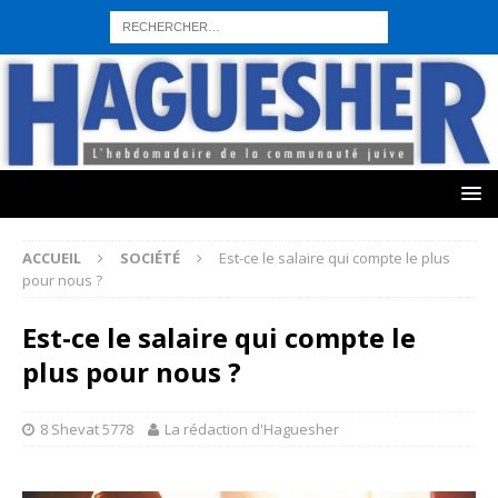
sohbet hattı numarası
seks hattı numara
istanbul escort bayanlar
sohbet hattı numaralar
seks hattı numaralar"
ucuz sohbet hattı
numaraları
sohbet hattı
sex hattı
telefonda seks numara
sıcak sex
numaraları
sohbet hattı
canlı sohbet hatları
sohbet numaraları
ucuz
sex sohbet hattı numaraları
yeni casino siteleri
ACCUEIL
SOCIÉTÉ
Est-ce le salaire qui compte le plus
pour nous ?
Est-ce le salaire qui compte le
plus pour nous ?
8 Shevat 5778
La rédaction d'Haguesher