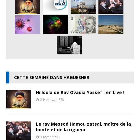
CETTE SEMAINE DANS HAGUESHER
Hilloula de Rav Ovadia Yossef : en Live !
2 Heshvan 5781
Le rav Messod Hamou zatsal, maître de la
bonté et de la rigueur
3 Iyyar 5780