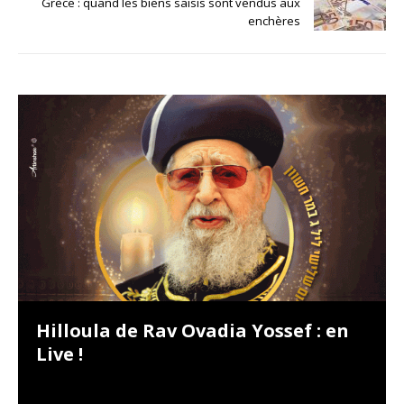
Grèce : quand les biens saisis sont vendus aux
enchères
Hilloula de Rav Ovadia Yossef : en
Live !