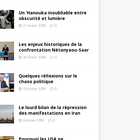
Un ‘Hanouka inoubliable entre
obscurité et lumière
21 Kislev 5780
0
Les enjeux historiques de la
confrontation Nétanyaou-Saar
20 Kislev 5780
0
Quelques réﬂexions sur le
chaos politique
13 Kislev 5780
0
Le lourd bilan de la répression
des manifestations en Iran
6 Kislev 5780
0
Pourquoi les USA ne