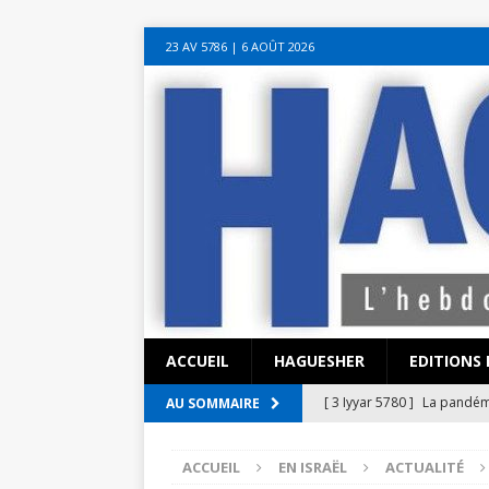
sohbet hattı numarası
seks hattı numara
istanbul escort bayanlar
soh
23 AV 5786‎ | 6 AOÛT 2026
sohbet hattı
canlı sohbet hatları
sohbet numaraları
ucuz sex sohbet h
yeni casino siteleri
ACCUEIL
HAGUESHER
EDITIONS 
[ 3 Iyyar 5780 ]
Le rav Mes
AU SOMMAIRE
SEMAINE DANS HAGUESHE
ACCUEIL
EN ISRAËL
ACTUALITÉ
[ 11 Nisan 5780 ]
Une ère 