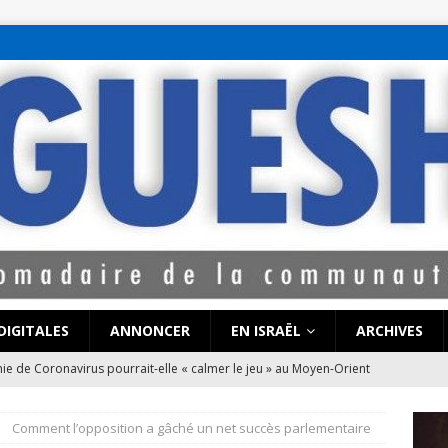
bet hattı numaralar
seks hattı numaralar"
ucuz sohbet hattı numarala
attı numaraları
DIGITALES
ANNONCER
EN ISRAËL
ARCHIVES
sod Hamou zatsal, maître de la bonté et de la rigueur
CETTE
R
Comment l’opposition a gâché un net succès parlementaire
nouvelle dans l’Histoire : une pandémie universelle
CETTE