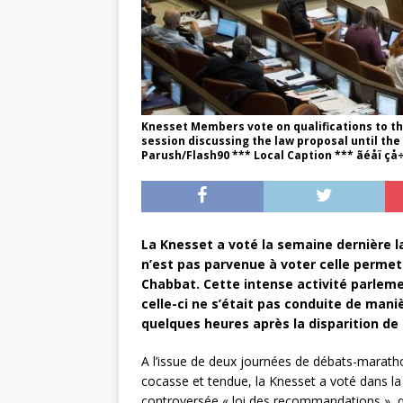
Knesset Members vote on qualifications to t
session discussing the law proposal until the
Parush/Flash90 *** Local Caption *** ãéåï ç
La Knesset a voté la semaine dernière la
n’est pas parvenue à voter celle permet
Chabbat. Cette intense activité parlemen
celle-ci ne s’était pas conduite de mani
quelques heures après la disparition de 
A l’issue de deux journées de débats-marath
cocasse et tendue, la Knesset a voté dans la 
controversée « loi des recommandations », qu