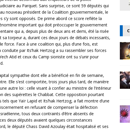
udiciaire au Parquet. Sans surprise, ce sont 59 députés qui
r au nouveau président de la Coalition gouvernementale, le
 s’y sont opposés. De prime abord ce score reflète la
 phénomène important qui doit préoccuper le gouvernement
C
ntaire qui a, depuis plus de deux ans et demi, été la risée
 sa torpeur a, durant ces deux jours de débats incessants,
force. Face à une coalition qui, plus d’une fois, est
n conduite par Its’hak Hertzog a su rassembler ses forces
Yech Atid et ceux du Camp sioniste ont su s’unir pour
d.
capital sympathie dont elle a bénéficié en fin de semaine,
ntre. Elle s’est comportée, trois jours plus tard, de manière
une autre loi : celle visant à confier au ministre de l’Intérieur
on des supérettes le Chabbat. Cette opposition pourtant
 tels que Yaïr Lapid et Its’hak Hertzog, a fait montre d’une
 discernement en refusant de compenser la défection
sraélienne, tous deux contraints d’être absents de
 ces deux députés avaient quelques circonstances
bord, le député Chass David Azoulay était hospitalisé et ses