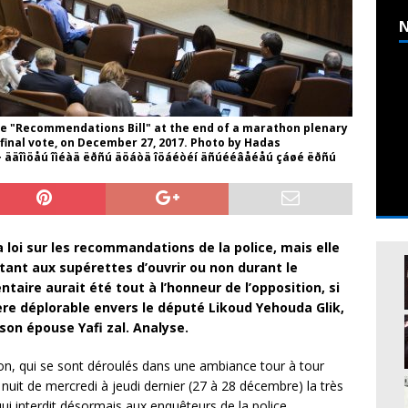
N
he "Recommendations Bill" at the end of a marathon plenary
 final vote, on December 27, 2017. Photo by Hadas
å÷ ääîìöåú îìéàä ëðñú äöáòä îöáéòéí äñúééâåéåú çáøé ëðñú
 loi sur les recommandations de la police, mais elle
tant aux supérettes d’ouvrir ou non durant le
taire aurait été tout à l’honneur de l’opposition, si
ère déplorable envers le député Likoud Yehouda Glik,
son épouse Yafi zal. Analyse.
on, qui se sont déroulés dans une ambiance tour à tour
nuit de mercredi à jeudi dernier (27 à 28 décembre) la très
i interdit désormais aux enquêteurs de la police