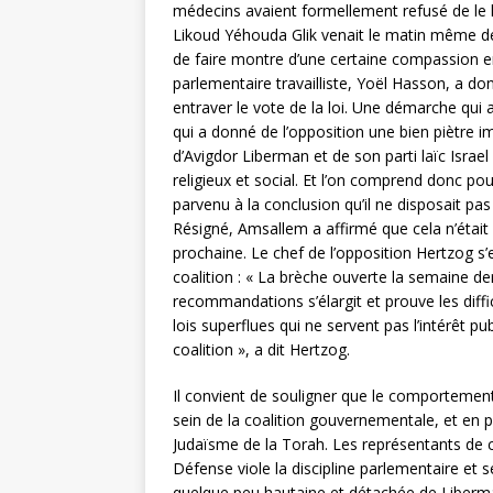
médecins avaient formellement refusé de le li
Likoud Yéhouda Glik venait le matin même de
de faire montre d’une certaine compassion en
parlementaire travailliste, Yoël Hasson, a d
entraver le vote de la loi. Une démarche qui a
qui a donné de l’opposition une bien piètre ima
d’Avigdor Liberman et de son parti laïc Israel
religieux et social. Et l’on comprend donc po
parvenu à la conclusion qu’il ne disposait pas
Résigné, Amsallem a affirmé que cela n’était 
prochaine. Le chef de l’opposition Hertzog s’es
coalition : « La brèche ouverte la semaine d
recommandations s’élargit et prouve les diffic
lois superflues qui ne servent pas l’intérêt p
coalition », a dit Hertzog.
Il convient de souligner que le comportemen
sein de la coalition gouvernementale, et en 
Judaïsme de la Torah. Les représentants de c
Défense viole la discipline parlementaire et s
quelque peu hautaine et détachée de Liberm