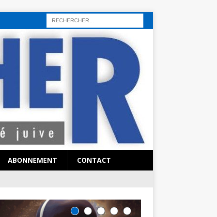
rı
sohbet hattı
sex hattı
telefonda seks numara
sıcak sex numaraları
ABONNEMENT
CONTACT