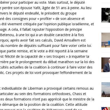
bérer pour participer au vote. Mais surtout, le député
 perdre son épouse Yafit, âgée de 51 ans à peine. Au lieu
vers le député endeuillé, le président du groupe
onné des consignes pour « profiter » de son absence et
 été vivement critiquée par l’opinion publique israélienne, et
ge. A cela, il fallait rajouter l’opposition de principe
 Betenou, à une loi qui a un double caractère à la fois
urquoi, après avoir fait ses calculs, David Amsallem est
 du nombre de députés suffisant pour faire voter cette loi.
que partie remise, et le vote a été reporté à la semaine
t félicité de la capacité de « ses troupes » à inquiéter la
ernière par le prolongement du débat marathon sur la loi des
ultés actuelles de la coalition à continuer à faire voter des
ublic. Ces projets de loi vont provoquer l’effondrement de la
t individualiste de Liberman a provoqué certains remous au
particulier au sein des formations orthodoxes, Chass et
es deux formations n’ont pas apprécié que le ministre de la
e démarque de la position de la coalition. Cette attitude
an prouve que la coalition de Nétanyaou perd de sa