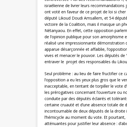
israélienne de livrer leurs recommandations j
ont voté en faveur de ce projet de loi si che
député Likoud Doudi Amsallem, et 54 députés
victoire de la Coalition, mais il masque un
Nétanyaou. En effet, cette opposition parleme
de l’opinion publique pour son amorphisme et
réalisé une impressionnante démonstration de 
apparue désarçonnée et affaiblie, l’oppositio
vives et menacer le pouvoir. Les députés de 
entraver le projet des responsables du Likou
Seul problème : au lieu de faire fructifier ce 
l’opposition a eu les yeux plus gros que le ve
inacceptable, en tentant de torpiller le vote d’
les prérogatives concernant l’ouverture ou n
conduite par des députés éclairés et tolérants
certaine cruauté et d’une absence totale de
incontournable de deux députés de la droite i
l’hémicycle au moment du vote. Et pourtant,
atténuantes pour justifier leur absence : d’a