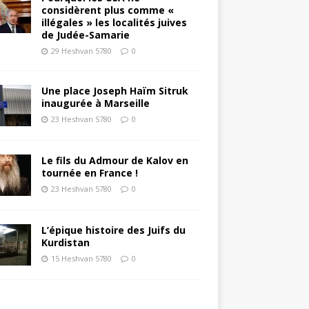
considèrent plus comme «
illégales » les localités juives
de Judée-Samarie
29 Heshvan 5780
0
Une place Joseph Haïm Sitruk
inaugurée à Marseille
23 Heshvan 5780
0
Le fils du Admour de Kalov en
tournée en France !
23 Heshvan 5780
0
L’épique histoire des Juifs du
Kurdistan
15 Heshvan 5780
0