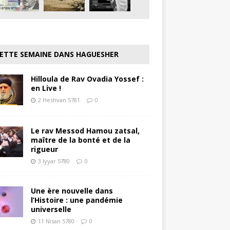
ETTE SEMAINE DANS HAGUESHER
Hilloula de Rav Ovadia Yossef :
en Live !
2 Heshvan 5781
0
Le rav Messod Hamou zatsal,
maître de la bonté et de la
rigueur
3 Iyyar 5780
0
Une ère nouvelle dans
l’Histoire : une pandémie
universelle
11 Nisan 5780
0