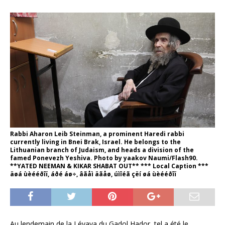
Rabbi Aharon Leib Steinman, a prominent Haredi rabbi
currently living in Bnei Brak, Israel. He belongs to the
Lithuanian branch of Judaism, and heads a division of the
famed Ponevezh Yeshiva. Photo by yaakov Naumi/Flash90.
**YATED NEEMAN & KIKAR SHABAT OUT** *** Local Caption ***
äøá ùèééðîï, áðé áø÷, âãåì äãåø, úìîéã çëí øá ùèééðîï
Au lendemain de la Lévaya du Gadol Hador, tel a été le