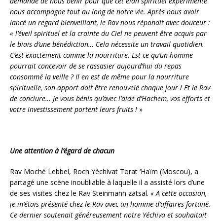
demandé de nous bénir pour que cet élan spirituel expérimenté
nous accompagne tout au long de notre vie. Après nous avoir
lancé un regard bienveillant, le Rav nous répondit avec douceur :
« l’éveil spirituel et la crainte du Ciel ne peuvent être acquis par
le biais d’une bénédiction… Cela nécessite un travail quotidien.
C’est exactement comme la nourriture. Est-ce qu’un homme
pourrait concevoir de se rassasier aujourd’hui du repas
consommé la veille ? Il en est de même pour la nourriture
spirituelle, son apport doit être renouvelé chaque
jour ! Et le Rav
de conclure… Je vous bénis qu’avec l’aide d’Hachem, vos efforts et
votre investissement portent leurs fruits !
»
Une attention à l’égard de chacun
Rav Moché Lebbel, Roch Yéchivat Torat ‘Haïm (Moscou), a
partagé une scène inoubliable à laquelle il a assisté lors d’une
de ses visites chez le Rav Steinmann zatsal.
« A cette occasion,
je m’étais présenté chez le Rav avec un homme d’affaires fortuné.
Ce dernier soutenait généreusement notre Yéchiva et souhaitait