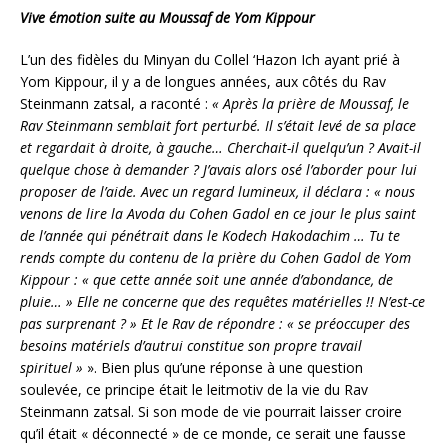
Vive émotion suite au Moussaf de Yom Kippour
L’un des fidèles du Minyan du Collel ‘Hazon Ich ayant prié à
Yom Kippour, il y a de longues années, aux côtés du Rav
Steinmann zatsal, a raconté :
« Après la prière de Moussaf, le
Rav Steinmann semblait fort perturbé. Il s’était levé de sa place
et regardait à droite, à gauche… Cherchait-il quelqu’un ? Avait-il
quelque chose à demander ? J’avais alors osé l’aborder pour lui
proposer de l’aide. Avec un regard lumineux, il déclara : « nous
venons de lire la Avoda du Cohen Gadol en ce jour le plus saint
de l’année qui pénétrait dans le Kodech Hakodachim … Tu te
rends compte du contenu de la prière du Cohen Gadol de Yom
Kippour : « que cette année soit une année d’abondance, de
pluie… » Elle ne concerne que des requêtes matérielles !! N’est-ce
pas surprenant ? » Et le Rav de répondre : « se préoccuper des
besoins matériels d’autrui constitue son propre travail
spirituel »
». Bien plus qu’une réponse à une question
soulevée, ce principe était le leitmotiv de la vie du Rav
Steinmann zatsal. Si son mode de vie pourrait laisser croire
qu’il était « déconnecté » de ce monde, ce serait une fausse