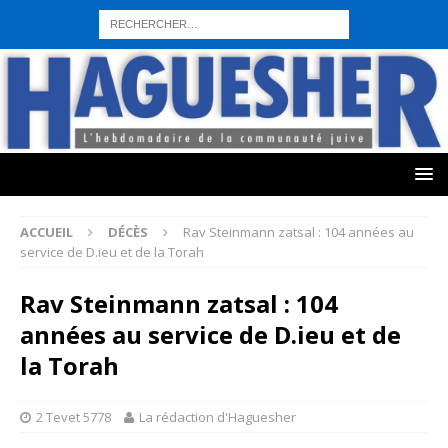
sohbet hattı numarası
seks hattı numara
istanbul escort bayanlar
sohbet hattı numaralar
seks hattı numaralar"
ucuz sohbet hattı
numaraları
sohbet hattı
sex hattı
telefonda seks numara
sıcak sex
numaraları
sohbet hattı
canlı sohbet hatları
sohbet numaraları
ucuz
sex sohbet hattı numaraları
yeni casino siteleri
ACCUEIL
DÉCÈS
Rav Steinmann zatsal : 104 années au
service de D.ieu et de la Torah
Rav Steinmann zatsal : 104
années au service de D.ieu et de
la Torah
2 Tevet 5778
La rédaction d'Haguesher