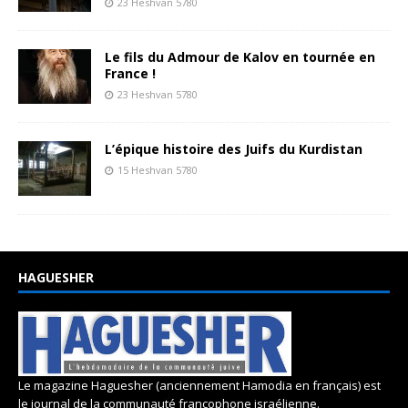
23 Heshvan 5780
Le fils du Admour de Kalov en tournée en
France !
23 Heshvan 5780
L’épique histoire des Juifs du Kurdistan
15 Heshvan 5780
HAGUESHER
Le magazine Haguesher (anciennement Hamodia en français) est
le journal de la communauté francophone israélienne.