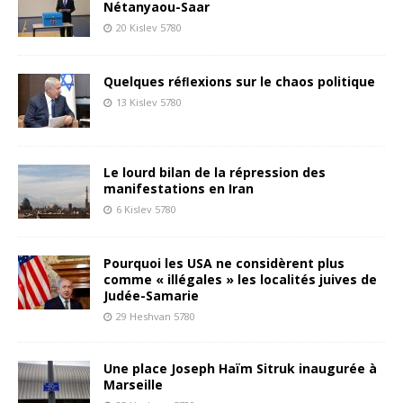
Nétanyaou-Saar
20 Kislev 5780
Quelques réﬂexions sur le chaos politique
13 Kislev 5780
Le lourd bilan de la répression des
manifestations en Iran
6 Kislev 5780
Pourquoi les USA ne considèrent plus
comme « illégales » les localités juives de
Judée-Samarie
29 Heshvan 5780
Une place Joseph Haïm Sitruk inaugurée à
Marseille