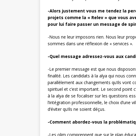
-Alors justement vous me tendez la perch
projets comme la « Relev » que vous ave
pour lui faire passer un message de spir
-Nous ne leur imposons rien. Nous leur prop
sommes dans une réflexion de « services ».
-Quel message adressez-vous aux candid
-Le premier message est que nous disposons à
finalité. Les candidats à la alya qui nous con
parallèlement aux changements qu’ils vont con
spirituel et c’est important. Le second point 
à la alya de se focaliser sur les questions es
l’intégration professionnelle, le choix d’une v
d’éviter qu’ils ne soient déçus.
-Comment abordez-vous la problématique
-Les olim comprennent que sur le plan éducat