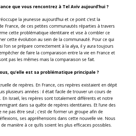
France que vous rencontrez à Tel Aviv aujourd’hui ?
réoccupe la jeunesse aujourd’hui et ce point c’est la
m de France, de ces petites communautés réparties à travers
nfirme cette problématique identitaire et vise à combler ce
gner cette évolution au sein de la communauté. Pour ce qui
si l’on se prépare correctement à la alya, il y aura toujours
empêcher de faire la comparaison entre la vie en France et
ne sont pas les mêmes mais la comparaison se fait.
ous, qu’elle est sa problématique principale ?
cruelle de repères. En France, ces repères existaient en dépit
uis plusieurs années : il était facile de trouver un cours de
 En Israël, les repères sont totalement différents et notre
igrant dans sa quête de repères identitaires. Et l’une des
 ne pas être seul ; c’est de former un groupe afin de
éflexions, ses appréhensions dans cette nouvelle vie. Nous
e manière à ce qu’ils soient les plus efficaces possibles.