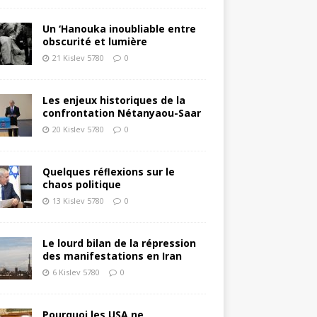
Un ‘Hanouka inoubliable entre
obscurité et lumière
21 Kislev 5780
0
Les enjeux historiques de la
confrontation Nétanyaou-Saar
20 Kislev 5780
0
Quelques réﬂexions sur le
chaos politique
13 Kislev 5780
0
Le lourd bilan de la répression
des manifestations en Iran
6 Kislev 5780
0
Pourquoi les USA ne