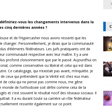
éfiniriez-vous les changements intervenus dans la
C
s cinq dernières années ?
louse et de l’Hypercasher nous avons ressenti que les
n de changer. Personnellement, je dirais que la communauté
plus d’éléments fédérateurs. Les Juifs pratiquants ont de
leur communauté respective avec leur maître. Il y a une
plus profond cloisonnement que par le passé. Aujourd’hui on
ial, comme conservative ou libéral et celui qui est dans
utre. Ce catalogage, qui n’existait pas avant, m’inquiète. Je
de ceux qui prétendent que la Vérité est chez eux mais
nt de celui qui ne pense pas comme nous, me gêne
e monde de l’orthodoxie soit défini comme celui de la
ugés et c’est souvent le résultat nocif des réseaux sociaux. Il
uittait. Il a eu durant toute sa carrière un rôle fédérateur
ruellement ressentir également sur ce point.