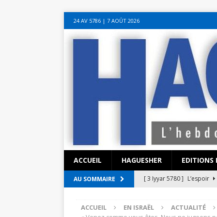
sohbet hattı numarası
seks hattı numara
istanbul escort bayanlar
soh
24 AV 5786‎ | 7 AOÛT 2026
sohbet hattı
canlı sohbet hatları
sohbet numaraları
ucuz sex sohbet h
yeni casino siteleri
ACCUEIL
HAGUESHER
EDITIONS 
[ 3 Iyyar 5780 ]
L’espoir
AU SOMMAIRE
[ 3 Iyyar 5780 ]
La pandémi
ACCUEIL
EN ISRAËL
ACTUALITÉ
?
EN ISRAËL