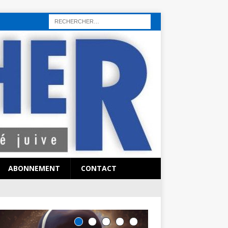
rı
sohbet hattı
sex hattı
telefonda seks numara
sıcak sex numaraları
ABONNEMENT
CONTACT