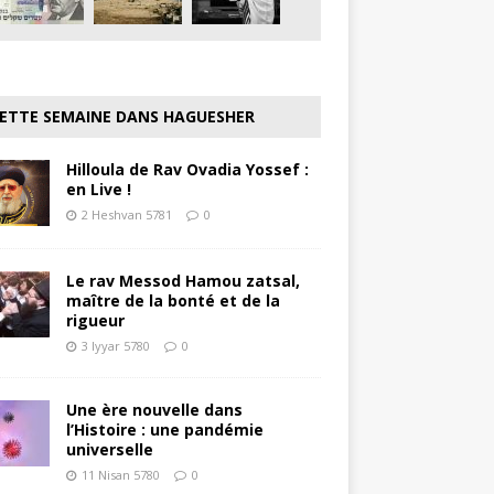
ETTE SEMAINE DANS HAGUESHER
Hilloula de Rav Ovadia Yossef :
en Live !
2 Heshvan 5781
0
Le rav Messod Hamou zatsal,
maître de la bonté et de la
rigueur
3 Iyyar 5780
0
Une ère nouvelle dans
l’Histoire : une pandémie
universelle
11 Nisan 5780
0