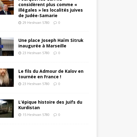
considèrent plus comme «
illégales » les localités juives
de Judée-Samarie
29 Heshvan 5780
0
Une place Joseph Haïm Sitruk
inaugurée à Marseille
23 Heshvan 5780
0
Le fils du Admour de Kalov en
tournée en France !
23 Heshvan 5780
0
L’épique histoire des Juifs du
Kurdistan
15 Heshvan 5780
0