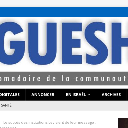
bet hattı numaralar
seks hattı numaralar"
ucuz sohbet hattı numarala
attı numaraları
DIGITALES
ANNONCER
EN ISRAËL
ARCHIVES
SANTÉ
e de Coronavirus pourrait-elle « calmer le jeu » au Moyen-Orient
Le succès des institutions Lev vient de leur message :